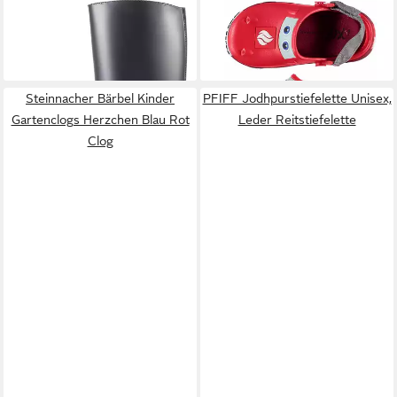
PFIFF
PVC Reitstiefel
STEINNACHER BÄRBEL
Glasgow Reitstiefel
Kinder Gartenclogs
41,99 €
14,90 €
Feuerwehr rot Clog
Steinnacher Bärbel Kinder
PFIFF Jodhpurstiefelette Unisex,
Gartenclogs Herzchen Blau Rot
Leder Reitstiefelette
Clog