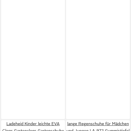
Ladeheid Kinder leichte EVA
lange Regenschuhe für Mädchen
Clogs Gartenclogs Gartenschuhe
und Jungen LA-972 Gummistiefel