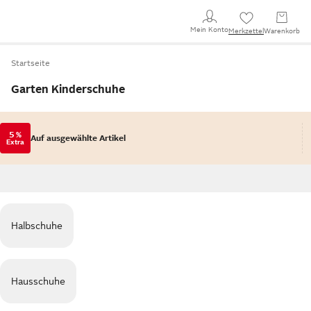
Mein Konto
Merkzettel
Warenkorb
Startseite
Garten Kinderschuhe
5 %
Auf ausgewählte Artikel
Extra
Halbschuhe
Hausschuhe