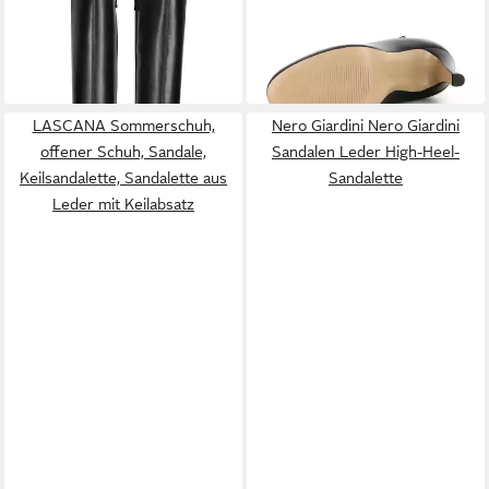
Stiefel Leder/Textil High-
(Paar, Kunstledersohle)
229,90 €
147,00 €
Heel-Stiefel
Handmade in Italy
UVP
210,00 €
-30%
LASCANA Sommerschuh,
Nero Giardini Nero Giardini
offener Schuh, Sandale,
Sandalen Leder High-Heel-
Keilsandalette, Sandalette aus
Sandalette
Leder mit Keilabsatz