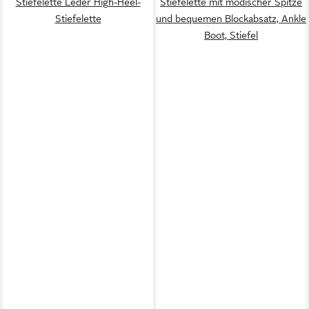
Stiefelette Leder High-Heel-
Stiefelette mit modischer Spitze
Stiefelette
und bequemen Blockabsatz, Ankle
Boot, Stiefel