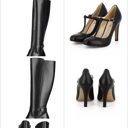
NERO GIARDINI
Nero Giardini
EVITA
CRISTINA Pumps