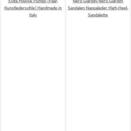
Evita MARIA Pumps (Paar,
Nero Giardini Nero Giardini
Kunstledersohle) Handmade in
Sandalen Nappaleder High-Heel-
Italy
Sandalette