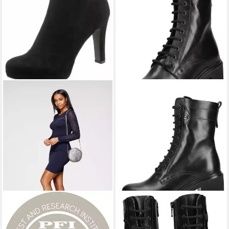
TAMARIS
Stiefelette
NERO GIARDINI
Nero Giardini
Ankleboots, High-Heel-
Stiefelette Leder High-Heel-
ab 56,26 €
199,90 €