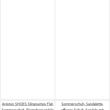
Aniston SHOES Slingpumps Flat,
Sommerschuh, Sandalette,
Sommerschuh, Riemchensandale
offener Schuh, Sandale mit