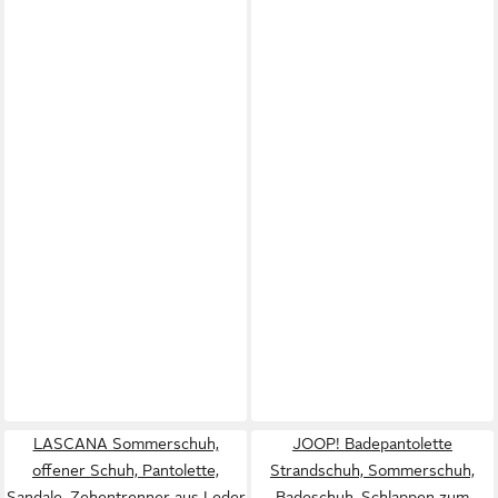
LASCANA Sommerschuh,
JOOP! Badepantolette
offener Schuh, Pantolette,
Strandschuh, Sommerschuh,
Sandale, Zehentrenner aus Leder
Badeschuh, Schlappen zum