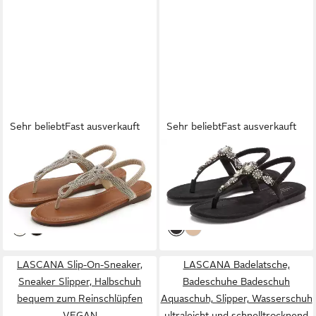
Sehr beliebt
Fast ausverkauft
Sehr beliebt
Fast ausverkauft
LASCANA
Sommerschuh,
LASCANA
Sommerschuh,
offener Schuh, Zehentrenner
offener Schuh, Zehentrenner
ab 44,99 €
ab 39,99 €
Sandale, Pantolette mit
59,99 €
Sandale, Pantolette mit
49,99 €
Schmucksteinen in Glitzer-
-25%
Schmucksteinen VEGAN
-20%
Optik VEGAN
LASCANA Slip-On-Sneaker,
LASCANA Badelatsche,
Sneaker Slipper, Halbschuh
Badeschuhe Badeschuh
bequem zum Reinschlüpfen
Aquaschuh, Slipper, Wasserschuh
VEGAN
ultraleicht und schnelltrocknend