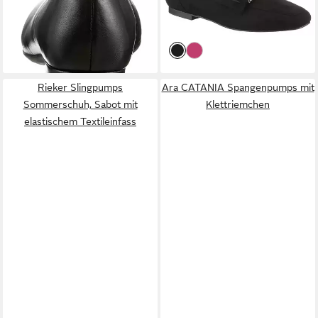
ab 81,31 €
29,18 €
Blockabsatz, glänzendes Detail
UVP
99,95 €
Schmuckspange
UVP
39,99 €
am Absatz
-19%
-27%
Rieker Slingpumps
Ara CATANIA Spangenpumps mit
Sommerschuh, Sabot mit
Klettriemchen
elastischem Textileinfass