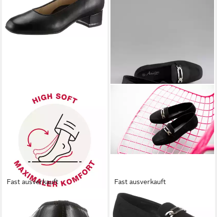
Fast ausverkauft
Fast ausverkauft
ARA
GRAZ Pumps,
ANISTON SHOES
Loafer
Abendschuh, Festtagsschuh,
Slipper, Schlupfschuh, Flat,