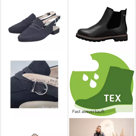
Fast ausverkauft
RIEKER
REMONTE
Slingsandale Sabot,
Chelseaboots