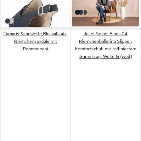
Sommerschuh, Blockabsatz,
Winterstiefelette, Klassik-
ab 39,34 €
ab 89,96 €
mit verstellbarem Riemchen
Boots mit
UVP
59,95 €
schwarz
wasserabweisender TEX-
dunkelblau
nuss
-34%
Membran
nachtblau
creme
Tamaris Sandalette Blockabsatz,
Josef Seibel Fiona 04
Riemchensandale mit
Riemchenballerina Slipper,
Rahmennaht
Komfortschuh mit raffiniertem
Gummizug, Weite G (weit)