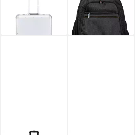
Aluminium
Businessrucksack mit Rollen
185,80 €
UVP
216,40 €
Exabusiness, Exactive -
-14%
Schwarz - 18634E, 37x24x54
lieferbar - in 2-3 Werktagen bei dir
ab 122,13 €
lieferbar - in 4-5 Werktagen bei dir