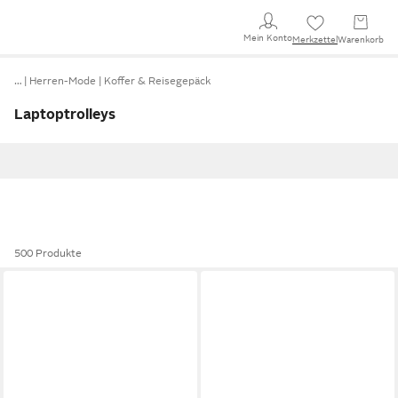
Mein Konto
Merkzettel
Warenkorb
…
Herren-Mode
Koffer & Reisegepäck
Laptoptrolleys
500 Produkte