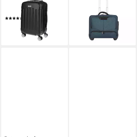
124,95 €
Leicht Trolley, 4 Rollen, mit
UVP
169,00 €
TSA-Schloss
-26%
(8)
lieferbar - in 2-3 Werktagen bei dir
39,95 €
UVP
69,95 €
-43%
lieferbar - in 2-3 Werktagen bei dir