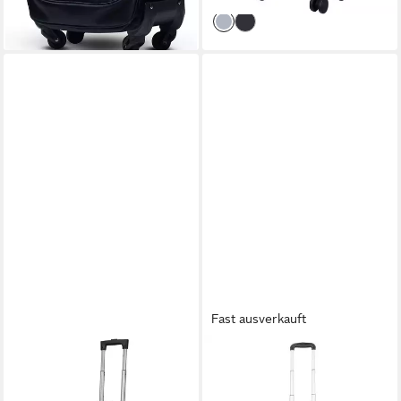
lieferbar - in 2-3 Werktagen bei dir
Fast ausverkauft
CHRISTIAN WIPPERMANN
DERMATA
Business-Trolley Koffer
Business-Trolley, 2 Rollen,
Handgepäck Bordgepäck
Canvas