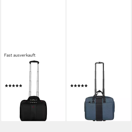
Fast ausverkauft
WENGER
DERMATA
Business-Trolley Patriot, 2
Business-Trolley, 2 Rollen,
Rollen, Polyester
Canvas
(2)
(1)
ab 150,80 €
118,68 €
UVP
169,00 €
UVP
169,00 €
-11%
-30%
lieferbar - in 2-3 Werktagen bei dir
lieferbar - in 2-3 Werktagen bei dir