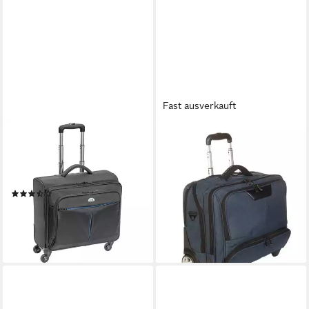
Fast ausverkauft
PEDEA
DERMATA
Business-Trolley PREMIUM, 4
Business-Trolley
Rollen, Raumwunder mit viel
Laptoptasche Pilotenkoffer
Platz
mit Trolley / Rollen, vielseitig
(6)
und robust, 2 Rollen
ab 75,40 €
UVP
139,00 €
129,95 €
-46%
lieferbar - in 3-4 Werktagen bei dir
lieferbar - in 2-3 Werktagen bei dir
+3