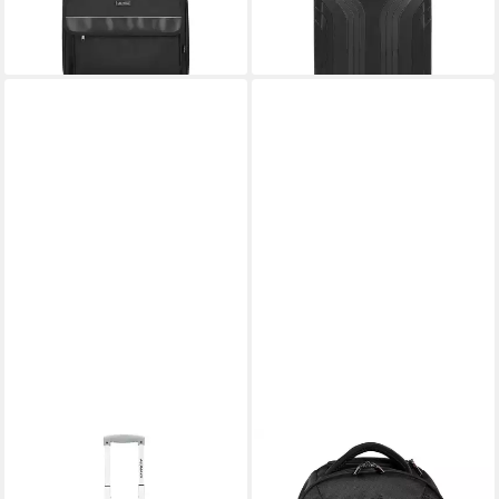
lieferbar - in 2-3 Werktagen bei dir
ALUMAXX
EXACOMPTA
Business-Trolley, 2 Rollen,
Business-Trolley