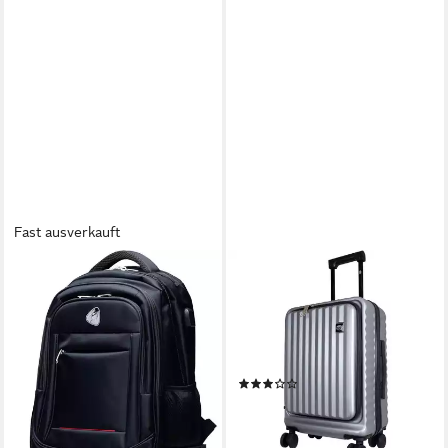
Fast ausverkauft
BLITZER
TRENDYSHOP365
Business-Trolley Business
Business-Trolley Lissabon
Rucksack mit Trolley Funktion
Handgepäck Koffer 55cm, 4
40L oder 60L, externe USB-
Rollen, TSA-Zahlenschloss,
Schnittstelle integriert
Laptopfach bis 17 Zoll
(1)
59,90 €
54,90 €
UVP
69,90 €
lieferbar - in 4-5 Werktagen bei dir
-21%