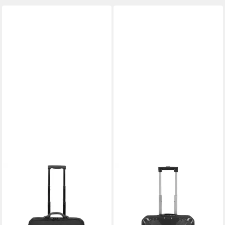
LIGHTPAK®
TRAVELITE
Business-Trolley, 2 Rollen,
Business-Trolley Elvaa, 2
Polyester
Rollen, Polypropylen
90,04 €
107,96 €
UVP
149,95 €
lieferbar - in 2-3 Werktagen bei dir
-28%