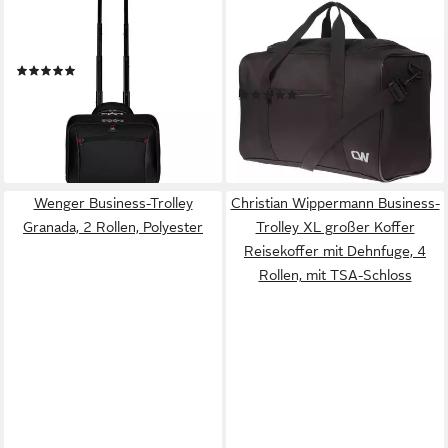
WENGER
CHRISTIAN WIPPERMANN
Business-Trolley Potomac, 2
Business-Trolley Reisetasche
Rollen, Polyester
40x20x25 cm Ryanair
(3)
Handgepäck 20 Liter, 0 Rollen
141,88 €
UVP
159,00 €
(6)
21,95 €
-11%
UVP
29,95 €
lieferbar - in 2-3 Werktagen bei dir
-27%
lieferbar - in 2-3 Werktagen bei dir
Wenger Business-Trolley
Christian Wippermann Business-
Granada, 2 Rollen, Polyester
Trolley XL großer Koffer
Reisekoffer mit Dehnfuge, 4
Rollen, mit TSA-Schloss