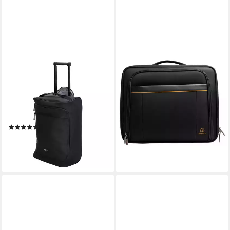
CHRISTIAN WIPPERMANN
EXACOMPTA
Business-Trolley Handgepäck
Business-Trolley Notebook-
Trolley Koffer Reisekoffer, 2
Trolley Eco, 44x37x20 cm,
Rollen, Ausziehbare
Exactive - Schwarz - 18334E,
Teleskopstange
Multifunktionale Taschen
(5)
ab 84,05 €
29,95 €
UVP
79,95 €
lieferbar - in 4-5 Werktagen bei dir
-63%
lieferbar - in 2-3 Werktagen bei dir