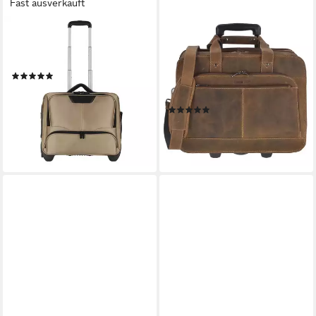
Fast ausverkauft
DERMATA
GREENBURRY
Business-Trolley, 2 Rollen,
Aktentasche Vintage,
Polyester
Businesstasche, Rolltasche,
(1)
für Herren, für Damen, mit
118,68 €
UVP
169,00 €
Notebookfach
-30%
(1)
lieferbar - in 2-3 Werktagen bei dir
ab 294,63 €
UVP
399,00 €
-26%
lieferbar - in 2-3 Werktagen bei dir