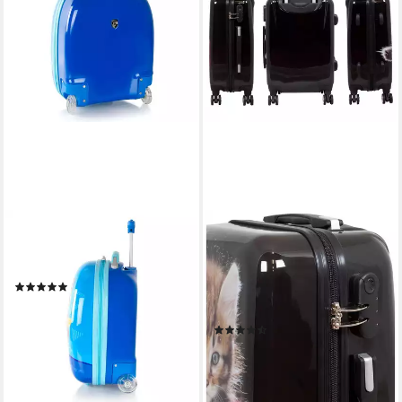
HEYS
TRENDYSHOP365
Kinderkoffer Kids, 2 Rollen,
Hartschalen-Trolley Katze,
Polycarbonat
Reisekoffer bunt mit Tier-
(1)
Motiv, 3 Größen,
85,00 €
Zahlenschloss, Polycarbonat,
lieferbar - in 2-3 Werktagen bei dir
(3)
Dehnfalte
ab 54,90 €
UVP
69,90 €
-21%
lieferbar - in 2-3 Werktagen bei dir