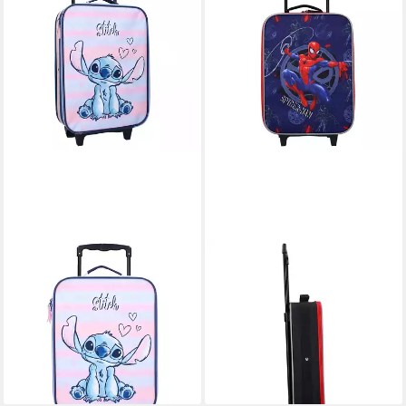
DISNEY
SPIDERMAN
Weichgepäck-Trolley Lilo und
Koffer Kinder Trolley
Stitch 2 tlg. Set Kinder Trolley
Reisekoffer mit Rollen für
Reisekoffer Lunchbox, 2
Urlaub Reise Handgepäck
49,95 €
Rollen
lieferbar - in 4-5 Werktagen bei dir
54,90 €
lieferbar - in 4-5 Werktagen bei dir