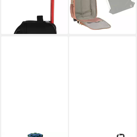
ab 89,00 €
80,96 €
UVP
149,99 €
lieferbar - in 2-3 Werktagen bei dir
-41%
lieferbar - in 2-3 Werktagen bei dir
+3