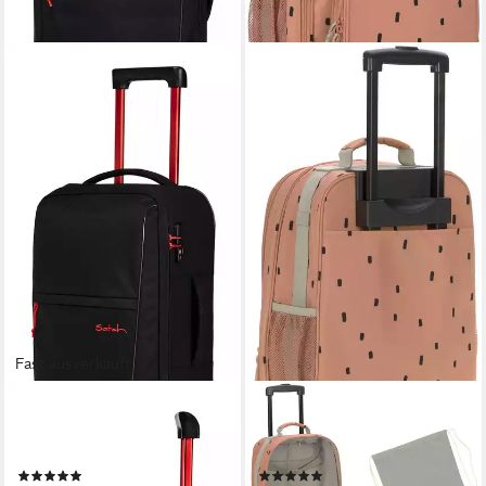
Fast ausverkauft
SATCH
LÄSSIG
Weichgepäck-Trolley Flow, 2
Kinderkoffer Happy Prints,
Rollen
Trolley, Caramel, 2 Rollen
(1)
(14)