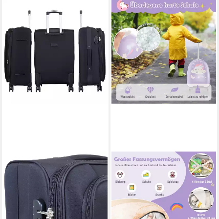
TRENDYSHOP365
COSTWAY
Weichgepäck-Trolley
Kinderkoffer Kinderrolley, mit
Cremona, 4 Rollen
2 Rollen
ab 54,90 €
44,99 €
UVP
99,99 €
lieferbar - in 2-3 Werktagen bei dir
-55%
lieferbar - in 3-4 Werktagen bei dir