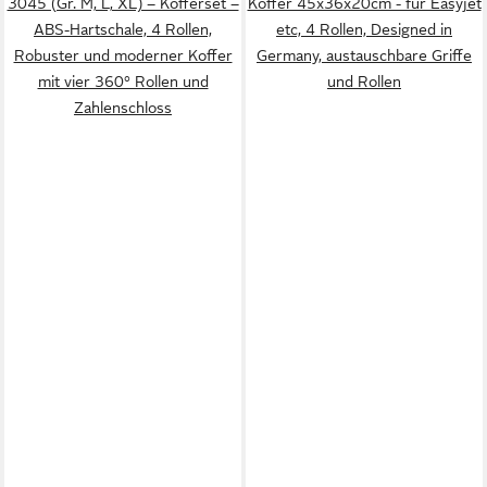
3045 (Gr. M, L, XL) – Kofferset –
Koffer 45x36x20cm - für Easyjet
ABS-Hartschale, 4 Rollen,
etc, 4 Rollen, Designed in
Robuster und moderner Koffer
Germany, austauschbare Griffe
mit vier 360° Rollen und
und Rollen
Zahlenschloss