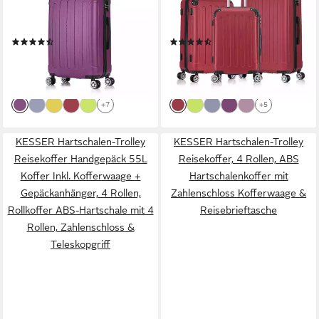
robuster Reisekoffer,
robuster Reisekoffer,
Bordcase, 4 Rollen, Robuster
Bordcase, 4 Rollen, Robuster
(76)
(61)
und moderner Koffer mit vier
und moderner Koffer mit vier
34,89 €
79,90 €
UVP
129,90 €
UVP
269,90 €
360° Rollen und
360° Rollen und
-73%
-70%
Zahlenschloss
Zahlenschloss
lieferbar - in 4-5 Werktagen bei dir
lieferbar - in 4-5 Werktagen bei dir
+7
+5
KESSER Hartschalen-Trolley
KESSER Hartschalen-Trolley
Reisekoffer Handgepäck 55L
Reisekoffer, 4 Rollen, ABS
Koffer Inkl. Kofferwaage +
Hartschalenkoffer mit
Gepäckanhänger, 4 Rollen,
Zahlenschloss Kofferwaage &
Rollkoffer ABS-Hartschale mit 4
Reisebrieftasche
Rollen, Zahlenschloss &
Teleskopgriff