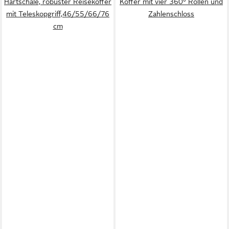
Hartschale, robuster Reisekoffer
Koffer mit vier 360° Rollen und
mit Teleskopgriff,46/55/66/76
Zahlenschloss
cm