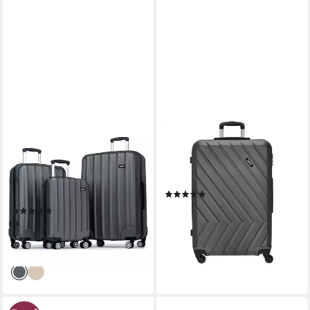
KONO
PAKLITE
Hartschalen-Trolley
Koffer Quick - 4-Rollen-
Hartschalen Trolley Koffer mit
Trolley L 74 cm
4 Rollen und Zahlenschloss –
(grau/anthrazit), 4 Rollen
(3)
Reisekoffer
64,95 €
(5)
lieferbar - in 2-3 Werktagen bei dir
129,99 €
299,99 €
-57%
lieferbar - in 2-3 Werktagen bei dir