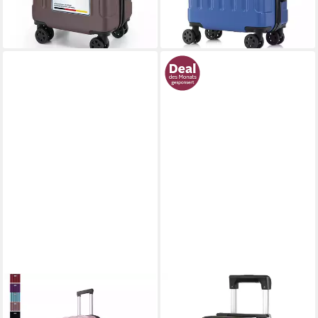
lieferbar - in 5-6 Werktagen bei dir
+17
+17
MTB
TAN.TOMI
Koffer Reisekoffer Rollkoffer
Handgepäckkoffer S/M/L/Set