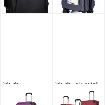
+17
Sehr beliebt
Sehr beliebt
Fast ausverkauft
FLEXOT
FLEXOT
Hartschalen-Trolley F-2045
Hartschalen-Trolley F-2045
Kofferset, 360° Rollen,
Kofferset, 360° Rollen,