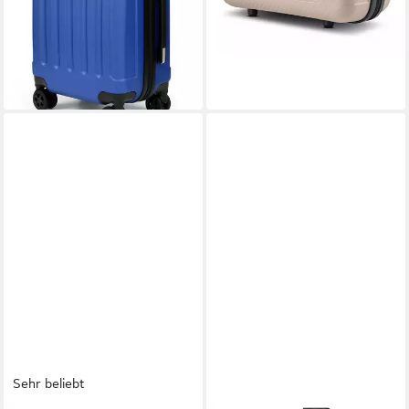
Zahlenschloss, 56/66/76 cm,
nur diesen Monat
41/65/95 L
-69%
lieferbar - in 2-3 Werktagen bei dir
+3
Sehr beliebt