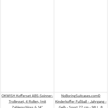
OKWISH Kofferset ABS-Spinner-
NoBoringSuitcases.com©
Trolleyset, 4 Rollen, (mit
Kinderkoffer Fußball - Jahrgang -
Zahlenschloss & 14"
Gelb - Sport 77 cm - 98 L, 8