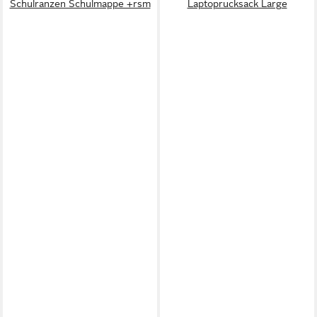
Schulranzen Schulmappe +rsm
Laptoprucksack Large