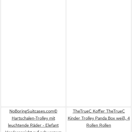
NoBoringSuitcases.com©
TheTrueC Koffer TheTrueC
Hartschalen-Trolley mit
Kinder Trolley Panda Box weiß, 4
leuchtende Räder - Elefant
Rollen Rollen