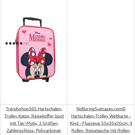
DISNEY MINNIE MOUSE
Kinderkoffer Trolley
Kindertrolley Mädchen Minni
Maus Pink Kinder Trolly
(4)
Leicht
31,99 €
UVP
37,95 €
-16%
in 2-3 Werktagen bei dir
Trendyshop365 Hartschalen-
NoBoringSuitcases.com©
Trolley Katze, Reisekoffer bunt
Hartschalen-Trolley Weltkarte -
mit Tier-Motiv, 3 Größen,
Kind - Flugzeug 55x35x20cm, 4
Zahlenschloss, Polycarbonat,
Rollen, Reisetasche mit Rollen,