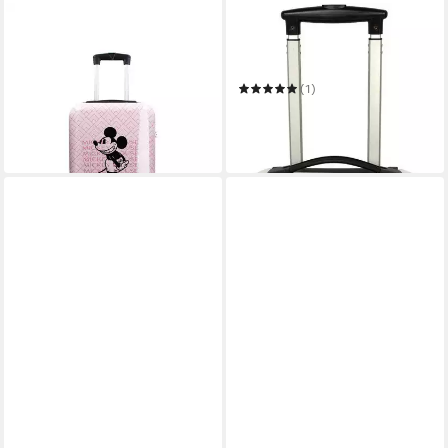
VADOBAG
UNDERCOVER
Trolley Mickey Mouse Road
Kinderkoffer Mickey Mouse,
Trip
59 cm
89,95 €
(1)
leider ausverkauft
ab 59,99 €
UVP
99,95 €
-40%
lieferbar in 2 Wochen