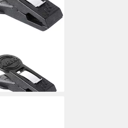
G & MEYER
kinstrumentenständer, (Stative
lter, Ständerzubehör), 16060
nklammer - Zubehör für
der
0 €
rbar - in 3-4 Werktagen bei dir