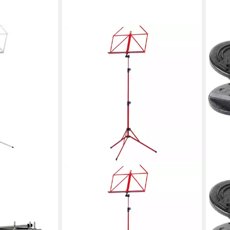
KÖNIG & MEYER
Notenpult, (Stative & Halter,
Notenständer), 100/5 Notenpult rot -
Notenständer
44,90 €