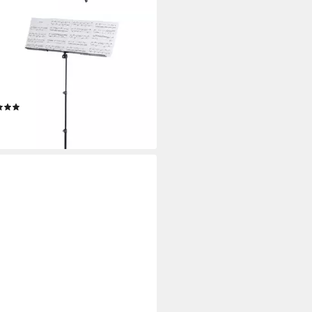
G & MEYER
npult, (10062 Notenpult - Robby
, Stative & Halter, Notenständer),
2 Notenpult - Robby Plus -
nständer
(1)
9,68 €
rbar - in 3-4 Werktagen bei dir