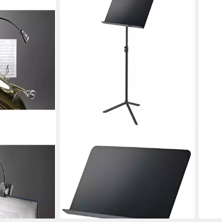
KÖNI
Note
& Ha
Note
ab 4
-15%
liefe
KÖNIG & MEYER
LED FlexLight
Notenpult K&M 11930 Orchester-
Notenpult mit Notenmappe DIN A3,
mit keepdrum Notenmappe 30
en bei dir
Seiten DIN A3
92,90 €
lieferbar - in 3-4 Werktagen bei dir