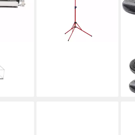
lieferbar - in 3-4 Werktagen bei dir
KÖNI
ult, Stative &
Musi
, 101 Notenpult
& Ha
Note
Stän
en bei dir
20,9
liefe