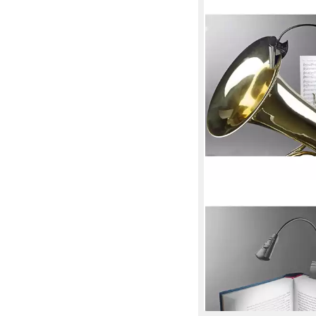
KÖNIG & MEYER
Klemmleuchte, 12241 
- Notenpultleuchte
18,90 €
lieferbar - in 3-4 Werktag