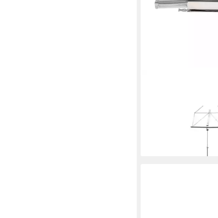
KÖNIG & MEYER
Notenpult, (101 Notenp
Halter, Notenständer)
- Notenständer
ab 23,22 €
lieferbar - in 3-4 Werktag