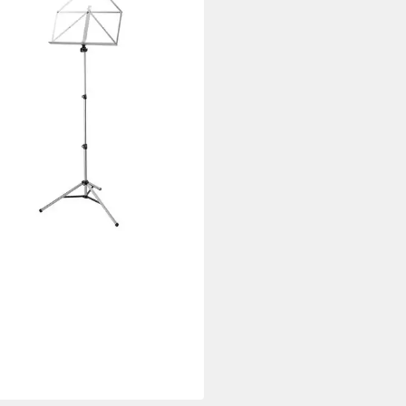
G & MEYER
npult, (10065 Notenpult, Stative
lter, Notenständer), 10065
npult - Notenständer
7,70 €
UVP
55,90 €
rbar - in 3-4 Werktagen bei dir