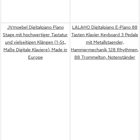
JVmoebel Digitalpiano Piano
LALAHO Digitalpiano E-Piano 88
Stage mit hochwertiger Tastatur
Tasten Klavier Keyboard 3 Pedale
und vielseitigen Klängen (1-St.,
mit Metallstaender,
Maße Digitale Klaviere), Made in
Hammermechanik 128 Rhythmen,
Europe
88 Trommelton, Notenständer