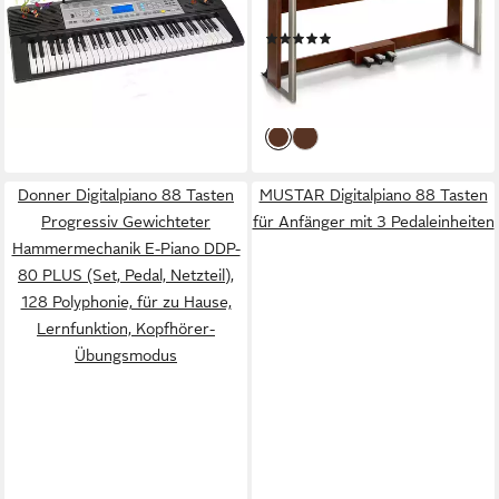
Home-Keyboard, für Anfänger
DDP-200 (SET), Holzgehäuse,
(20)
(1)
LCD-Display, 5 Reverb-
ab 69,99 €
509,99 €
UVP
156,99 €
UVP
759,99 €
Effekte, Bluetooth-MIDI, 3
-55%
-33%
Pedale
lieferbar - in 4-5 Werktagen bei dir
lieferbar - in 4-5 Werktagen bei dir
Donner Digitalpiano 88 Tasten
MUSTAR Digitalpiano 88 Tasten
Progressiv Gewichteter
für Anfänger mit 3 Pedaleinheiten
Hammermechanik E-Piano DDP-
80 PLUS (Set, Pedal, Netzteil),
128 Polyphonie, für zu Hause,
Lernfunktion, Kopfhörer-
Übungsmodus