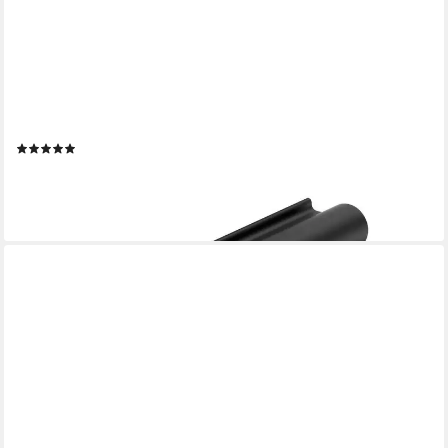
SO-TECH®
Möbelgriff Griffleiste HELSING, Aluminium, Lochabstand 96 -
320 mm, Lochabstand 32 mm schwarz eloxiert - inkl. Schrauben
(11)
ab 1,76 €
lieferbar - in 2-3 Werktagen bei dir