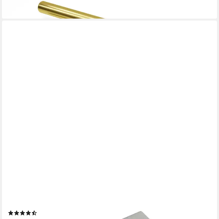
lieferbar - in 3-4 Werktagen bei dir
SO-TECH®
Möbelgriff Griffleiste BLANKETT Jane, chrom matt Länge 50
mm, inkl. Schrauben
(24)