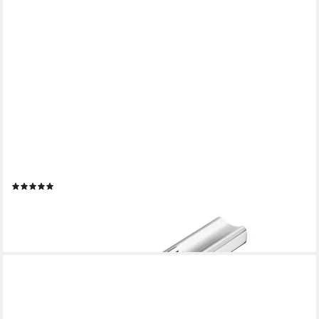
SO-TECH®
Möbelgriff STOCKHOLM, Aluminium eloxiert, Lochabstand 32 -
320 mm
(10)
ab 1,40 €
lieferbar - in 2-3 Werktagen bei dir