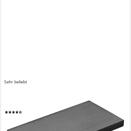
Sehr beliebt
SO-TECH®
Möbelgriff SEARL, Aluminium, schwarz oder Edelstahloptik (1-
St), 70 mm, schwarz eloxiert gebürstet
(21)
ab 1,27 €
lieferbar - in 2-3 Werktagen bei dir