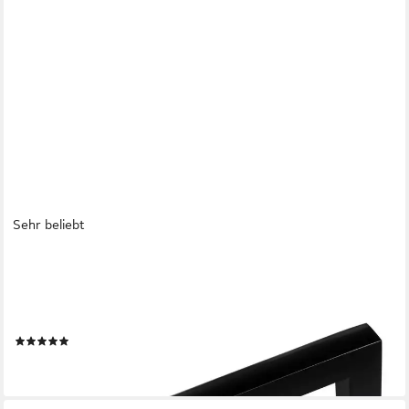
Sehr beliebt
SO-TECH®
Möbelgriff Bügelgriff BLACKLINE I schwarz matt, Schrankgriff
Aluminium (1-St), Bohrlochabstand (BA) 96 mm, inkl. M4
Befestigungsschrauben
(70)
ab 1,54 €
lieferbar - in 2-3 Werktagen bei dir