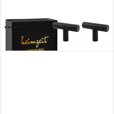
HEIMZEIT
Möbelgriff Möbelknopf Schrankknopf Edelstahl (Set, 6-St), für
Schubladen, Türen und Kommoden, inkl. Schraube
(4)
ab 10,99 €
lieferbar - in 4-5 Werktagen bei dir