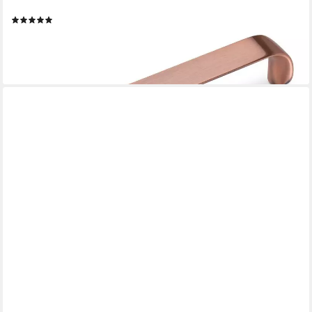
128 mm Kupferoptik inkl. Schrauben
(11)
ab 4,07 €
lieferbar - in 2-3 Werktagen bei dir