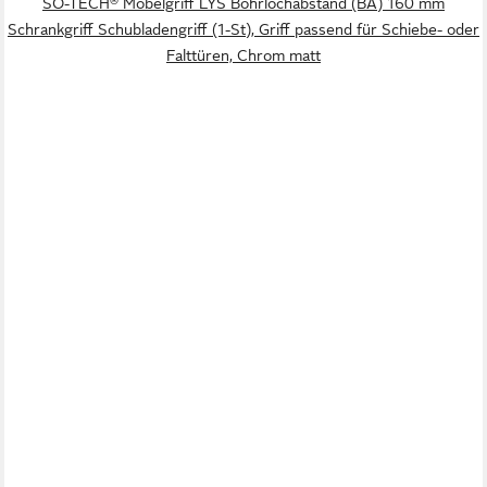
SO-TECH® Möbelgriff LYS Bohrlochabstand (BA) 160 mm
Schrankgriff Schubladengriff (1-St), Griff passend für Schiebe- oder
Falttüren, Chrom matt