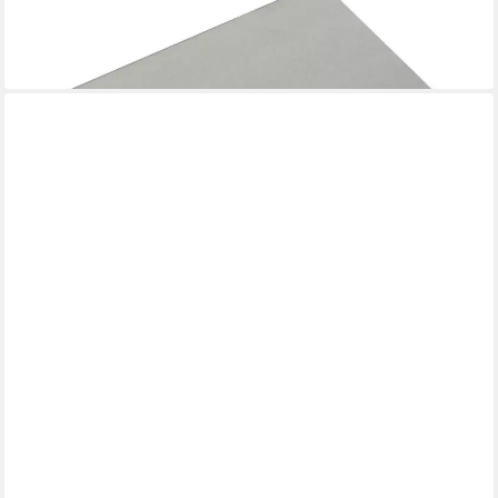
ab 1,30 €
lieferbar - in 2-3 Werktagen bei dir
SO-TECH®
Möbelgriff Schrankgriff DALE BA 128 - 192 mm, Lochabstand