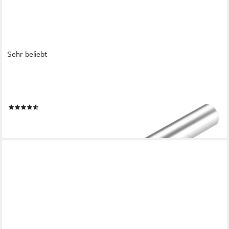
Sehr beliebt
SO-TECH®
Möbelgriff Stangengriff G12 Chrom matt Ø 12 mm BA 64 - 480
mm, Lochabstand 64 mm - inkl. Schrauben
(25)
ab 1,66 €
lieferbar - in 2-3 Werktagen bei dir