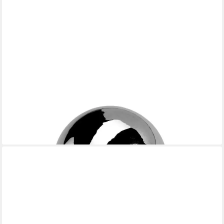
HETTICH
Möbelknopf Hettich Möbelknopf Zinkdruckguss verchromt Ø
20,0
5,04 €
lieferbar - in 4-5 Werktagen bei dir