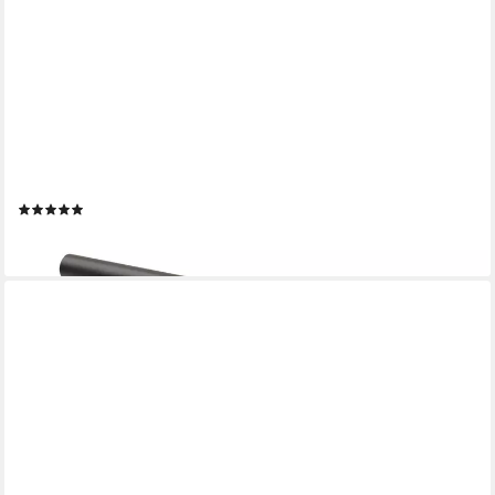
PRIMA-ONLINE
Möbelgriff Möbelgriff Küchengriff Schrankgriff mit Schrauben
Schwarz Matt 10-50cm (1-St)
(23)
ab 1,10 €
lieferbar - in 3-4 Werktagen bei dir