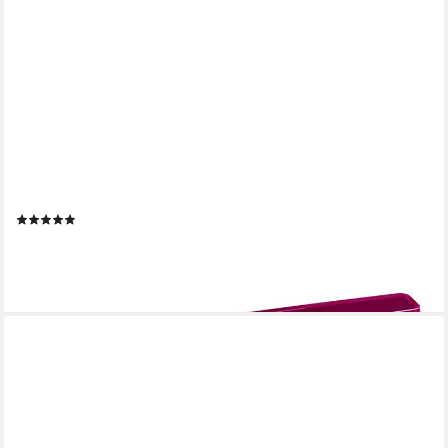
SO-TECH®
Möbelgriff FENJA BA 32 - 192 mm, inkl. Schrauben (1-St), BA
160/192 mm - magenta / transluzent
(1)
3,50 €
lieferbar - in 2-3 Werktagen bei dir