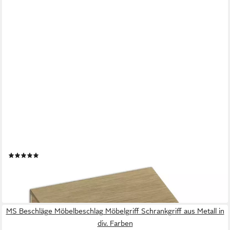
SO-TECH®
Möbelgriff Griffleiste Blankett Alex, Aluminium gebürstet, L 4-35
cm, Messingoptik gebürstet, Länge 40 mm, inkl. Schrauben
(5)
ab 2,27 €
lieferbar - in 2-3 Werktagen bei dir
MS Beschläge Möbelbeschlag Möbelgriff Schrankgriff aus Metall in
div. Farben