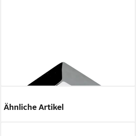
HETTICH
Möbelknopf Hettich Möbelknopf Zinkdruckguss verchromt 25,0
x
7,84 €
lieferbar - in 4-5 Werktagen bei dir
Ähnliche Artikel