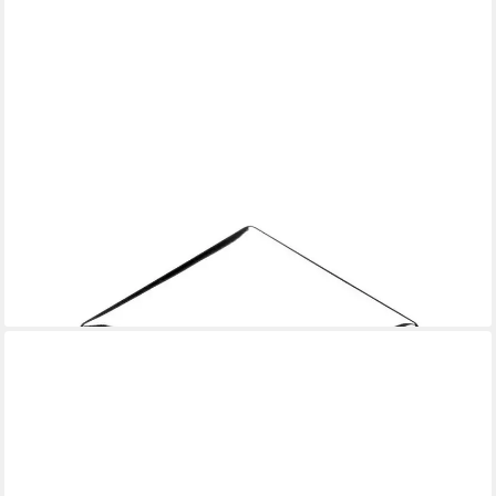
HETTICH
Möbelknopf Hettich Möbelknopf Zinkdruckguss verchromt 30,0
x
7,84 €
lieferbar - in 4-5 Werktagen bei dir