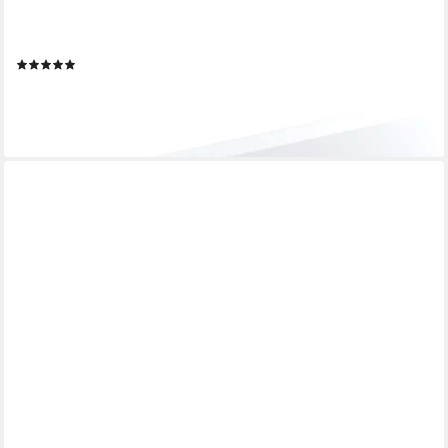
MOKEBO
Möbelgriff Der Griffige (aus Aluminium), Griff für Möbel,
Schrankgriff oder Türgriff in Anthrazit, Einzeln
(1)
ab 14,99 €
lieferbar - in 4-5 Werktagen bei dir