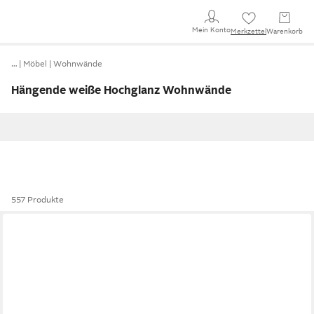
Mein Konto
Merkzettel
Warenkorb
…
Möbel
Wohnwände
Hängende weiße Hochglanz Wohnwände
557 Produkte