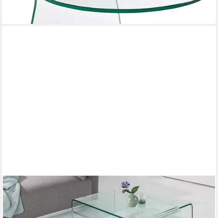
ab 121,95 €
in 5-6 Werktagen bei dir
RIESS-AMBIENTE
Couchtisch FANTOME 100cm transparent - Sicherheitsglas,
pflegeleicht, Wohnzimmer
100 x 35 x 50 cm
B/H/T