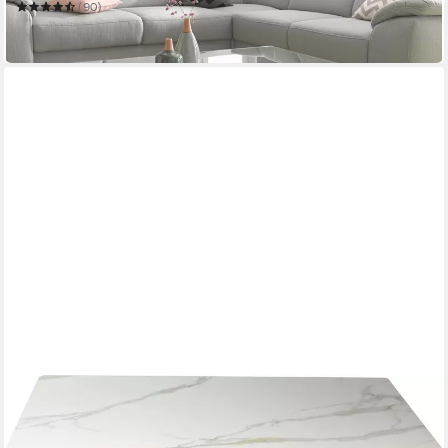
(90)
262,95 €
lieferbar in 6 Wochen
PAROLI
Couchtisch
110 x 42 x 60 cm
B/H/T