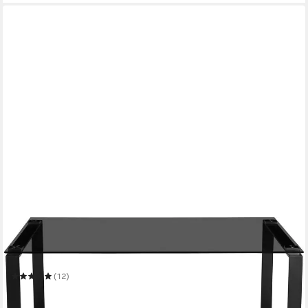
OTTO HOME
Couchtisch Simsbury
110 x 45 x 70 cm
B/H/T
(12)
149,99 €
UVP
349,99 €
-57%