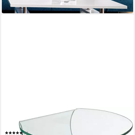
130,42 €
in 5-6 Werktagen bei dir
PAROLI
Beistelltisch
45 x 41 x 41 cm
B/H/T
(1)