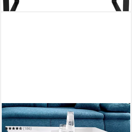
in 2-4 Werktagen bei dir
PAROLI
Couchtisch
100 x 43 x 60 cm
B/H/T
(186)