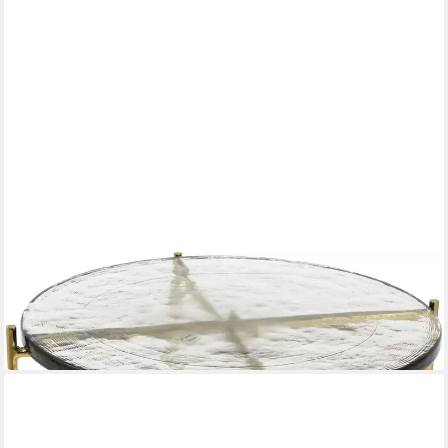
PAROLI
Couchtisch
55 x 45 x 55 cm
B/H/T
319,99 €
in 5-6 Werktagen bei dir