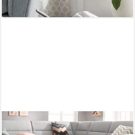
60 x 41 x 45 cm
B/H/T
168,91 €
in 5-6 Werktagen bei dir
PAROLI
Couchtisch
110 x 40 x 60 cm
B/H/T