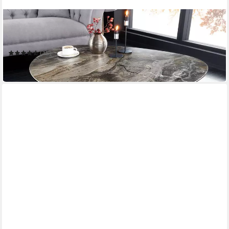
RIESS-AMBIENTE
Couchtisch MARVELOUS 90cm taupe / schwarz
90 x 40 x 75 cm
B/H/T
(15)
279,95 €
in 2-3 Werktagen bei dir