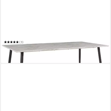
LOFT24
Esstisch Manny - Esszimmertisch Küchentisch Tisch
Speisetisch
120 x 76 x 80 cm
B/H/T
(3)
319,99 €
459,99 €
-30%
in 5-6 Werktagen bei dir