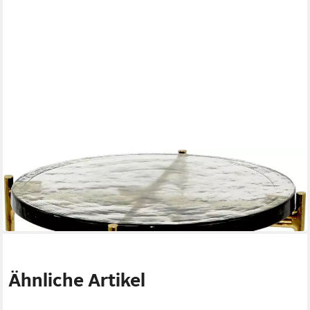
PAROLI
Couchtisch
40 x 50 x 40 cm
B/H/T
114,06 €
in 5-6 Werktagen bei dir
Ähnliche Artikel