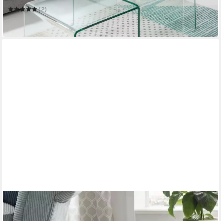
(2)
229,95 €
in 6-7 Werktagen bei dir
PAROLI
Beistelltisch