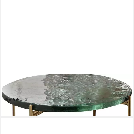
PAROLI
Couchtisch
50 x 40 x 50 cm
B/H/T
(2)
172,35 €
in 5-6 Werktagen bei dir