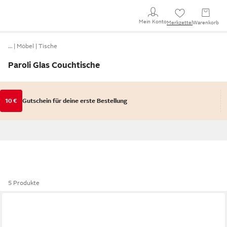
Mein Konto
Merkzettel
Warenkorb
…
Möbel
Tische
Paroli Glas Couchtische
10 €
Gutschein für deine erste Bestellung
5 Produkte