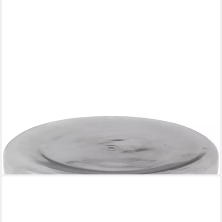
PAROLI
Couchtisch
40 x 40 x 40 cm
B/H/T
159,00 €
in 5-6 Werktagen bei dir