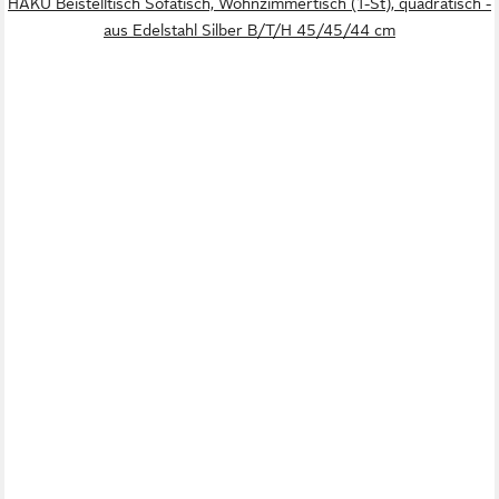
HAKU Beistelltisch Sofatisch, Wohnzimmertisch (1-St), quadratisch -
aus Edelstahl Silber B/T/H 45/45/44 cm