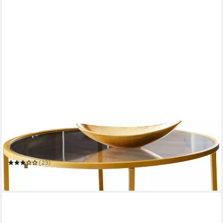
PAROLI
Couchtisch
75 x 45 x 75 cm
B/H/T
(23)
72,78 €
in 5-6 Werktagen bei dir