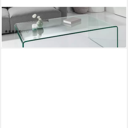
RIESS-AMBIENTE
Couchtisch FANTOME 110cm transparent
110 x 40 x 55 cm
B/H/T
(11)
239,95 €
in 6-7 Werktagen bei dir