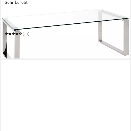
Sehr beliebt
HAKU
Couchtisch Sofatisch, Wohnzimmertisch
120 x 40 x 60 cm
B/H/T
(21)
ab 191,67 €
UVP
270,95 €
-29%
in 2-3 Werktagen bei dir