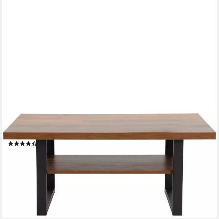
HELA
Couchtisch ANTON, mit Ablagefläche
(11)
143,38 €
UVP
228,99 €
-37%
lieferbar - in 5-6 Werktagen bei dir