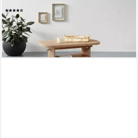
Couchtisch, auf Rollen, höhenverstellbar und ausziehbar
(454)
222,15 €
UVP
383,99 €
-42%
lieferbar - in 5-6 Werktagen bei dir