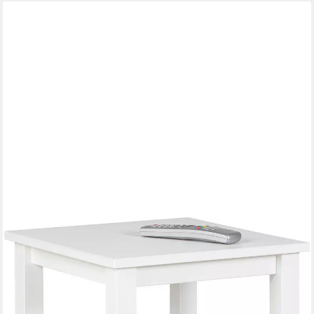
INTER LINK
Beistelltisch Asgar, Kiefer Massivholz, 4 Füße, modern,
Kleintisch, Ablagetisch, Beistellmöbel FSC Zertifiziert, BxTxH: 45
x 45 x 55 cm
ab 58,72 €
UVP
138,90 €