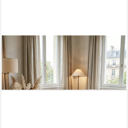
KADIMA DESIGN
Couchtisch Couchtisch Massiv-Holz 60 cm breit Wohnzimmer-
Tisch Design Holz, dunkel-braun Landhaus-Stil Beistelltisch
ab 149,95 €
UVP
210,00 €
-29%
lieferbar - in 3-4 Werktagen bei dir