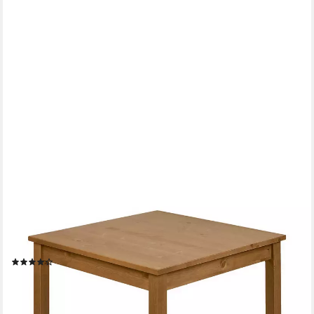
HAGGE HOME
Esstisch, Küchentisch klein Kiefernholz massiv 68 x 68 x 75 cm
Braun
(24)
125,00 €
lieferbar - in 5-6 Werktagen bei dir
+1