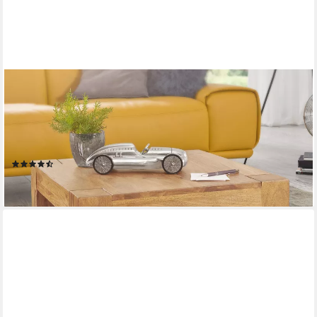
FINEBUY
Couchtisch SuVa2391_1 Massiver 60 cm Holz Tisch Massiv
Wohnzimmertisch (Akazie Massivholz, 60x60x40 cm
Quadratisch Modern), Kleiner Wohnzimmertisch, Sofatisch
Kaffeetisch
(15)
99,95 €
lieferbar - in 2-3 Werktagen bei dir