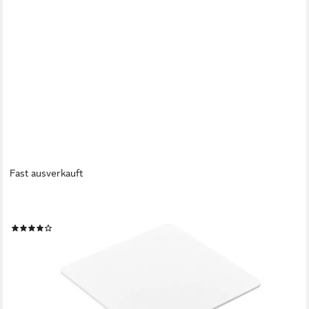
Fast ausverkauft
EN.CASA
Esstisch, »Ankara« Küchentisch 60 x 60 x 75 cm Weiß
(46)
ab 83,99 €
UVP
118,99 €
-29%
lieferbar - in 4-5 Werktagen bei dir