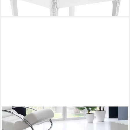
-21%
lieferbar - in 4-5 Werktagen bei dir
FINEBUY
Couchtisch FB42990 MONOBLOC Holztisch Weiß 60 cm
Wohnzimmertisch Sofatisch (MONOBLOC 60x60x30 cm