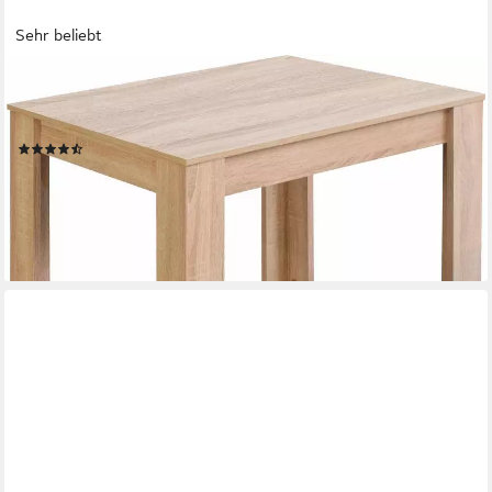
Sehr beliebt
MÄUSBACHER
Esstisch (Küchentisch, OTTOs Choice), in verschiedenen
Ausführungen, für kleine Räume geeignet
(839)
ab 71,82 €
UVP
121,00 €
-41%
lieferbar - in 6-8 Werktagen bei dir