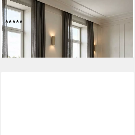
Couchtisch Couchtisch MUMBAI Massiv-Holz 60 x 60 cm
Wohnzimmer-Tisch Holztisch, Design dunkel-braun Landhaus-Stil
Beistelltisch
(1)
219,95 €
UVP
310,00 €
-29%
lieferbar - in 3-4 Werktagen bei dir