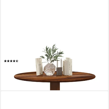
COSTWAY
Esstisch Runder Küchentisch aus Massivholz, 100 x 73 cm,
Braun
(7)
153,99 €
UVP
209,99 €
-27%
lieferbar - in 3-4 Werktagen bei dir