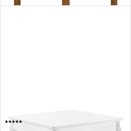
EN.CASA
Esstisch, »Lüneburg« Küchentisch für 2 Personen 76x80x80cm
Weiß
(9)
ab 127,99 €
UVP
161,99 €