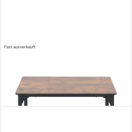
Fast ausverkauft
SUNSITT
Esstisch Küchentisch Industrial 108 x 65 x74 cm (Tisch mit
Metallgestell & Holzmasserung, Optik in Vintage Braun &
Schwarz), MDF Tischplatte - Esszimmertisch
79,99 €
179,99 €
-56%
lieferbar - in 5-6 Werktagen bei dir