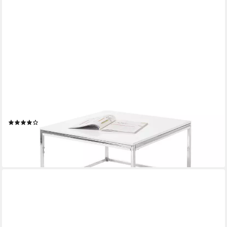
STOLKOM SP.Z.O.O.
Couchtisch in MDF weiß, Metall verchromt - 70x40x70cm
(BxHxT)
(1)
72,00 €
105,95 €
-32%
lieferbar - in 6-8 Werktagen bei dir