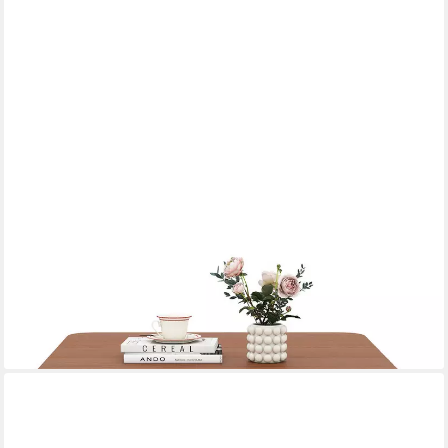
COSTWAY
Esstisch (2-St)
174,99 €
UVP
249,99 €
-30%
lieferbar - in 3-4 Werktagen bei dir