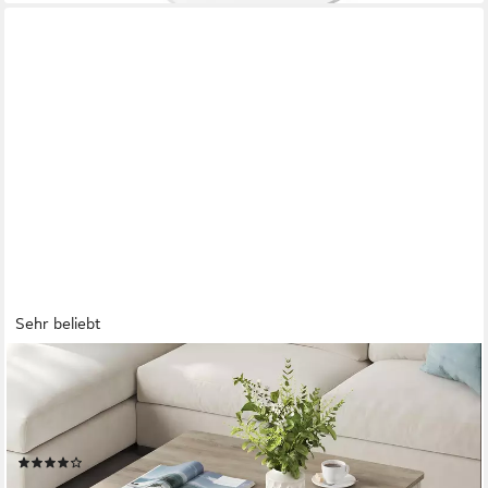
Sehr beliebt
VASAGLE
Couchtisch Wohnzimmertisch, 2 große Schubladen, quadratisch,
für Wohnzimmer (inkl. Zubehörpaket & Anleitung), Sofatisch, viel
Stauraum, Landhausstil, greige meliert-wolkenweiß
(202)
94,99 €
UVP
159,99 €