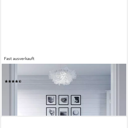
Fast ausverkauft
VICCO
Couchtisch, Sonoma, 100 x 60 cm (1-St), Kippbar
(82)
66,90 €
UVP
81,90 €
-18%
lieferbar - in 6-8 Werktagen bei dir