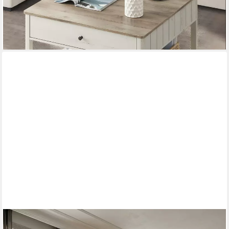
-41%
lieferbar - in 3-4 Werktagen bei dir
KADIMA DESIGN