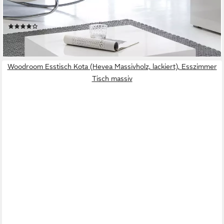
Hochglanz MDF Weiß Lackiert), Kleiner Wohnzimmertisch,
Sofatisch Quadratisch
(3)
139,95 €
lieferbar - in 2-3 Werktagen bei dir
Woodroom Esstisch Kota (Hevea Massivholz, lackiert), Esszimmer
Tisch massiv