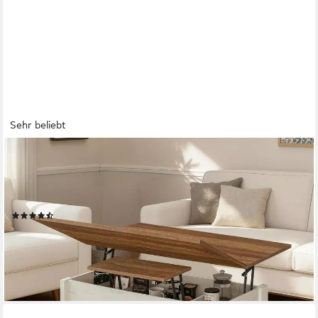
Sehr beliebt
VASAGLE
Couchtisch höhenverstellbar, Wohnzimmertisch, viel Stauraum,
rechteckig (Doppel-Hebemechanismus, inkl. Zubehörpaket &
Anleitung), Multifunktion, aufklappbar, Schubladen Landhausstil
(36)
129,99 €
UVP
199,99 €
-35%
lieferbar - in 4-5 Werktagen bei dir