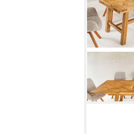
RIESS-AMBIENTE
Esstisch RIVIERA 180-
Pinienholz, mit Einleg
180 x 76 x 90 cm
B/H/T
699,95 €
799,95 €
-13%
in 7-9 Werktagen bei dir