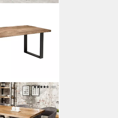
(88)
cm natur/schwarz - Mango-
en