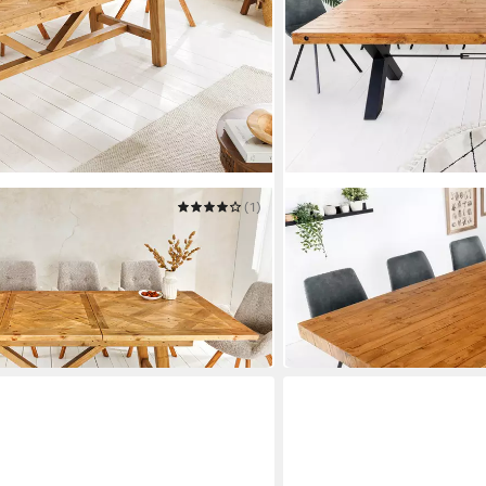
(1)
RIESS-AMBIENTE
240cm natur - recyceltes
Esstisch THOR 300cm vint
eplatte
Pinienholz, X-Gestell
Mehrere Größen
999,95 €
in 7-9 Werktagen bei dir