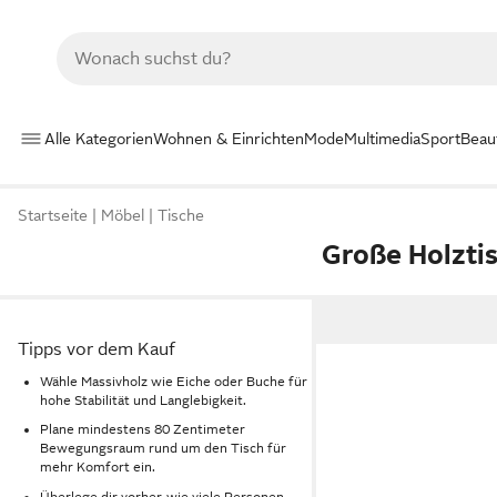
Alle Kategorien
Wohnen & Einrichten
Mode
Multimedia
Sport
Beau
Startseite
Möbel
Tische
Große Holzti
Tipps vor dem Kauf
Wähle Massivholz wie Eiche oder Buche für
hohe Stabilität und Langlebigkeit.
Plane mindestens 80 Zentimeter
Bewegungsraum rund um den Tisch für
mehr Komfort ein.
Überlege dir vorher, wie viele Personen