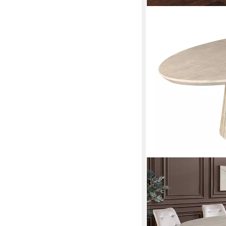
RIESS-AMBIENTE
Esstisch ART DECO 2
Säulengestell, Rillens
220 x 76 x 110 cm
B/H/T
799,95 €
999,95 €
-20%