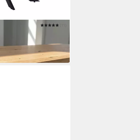
(11)
geölt / 60 mm Platte /