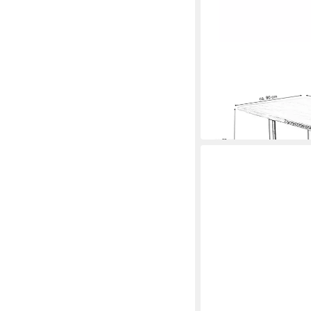
MASSIVART®
Baumkantentisch Essti
Baumkantenoptik »D
Mehrere Größen
ab 449,99 €
in 6-7 Werktagen bei dir