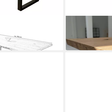
MASSIVART®
sch Wildeiche geölt /
Esstisch Wildeiche massiv 
ALIUS«
180/200/220 / AHUS
Mehrere Größen
ab 599,99 €
in 6-7 Werktagen bei dir