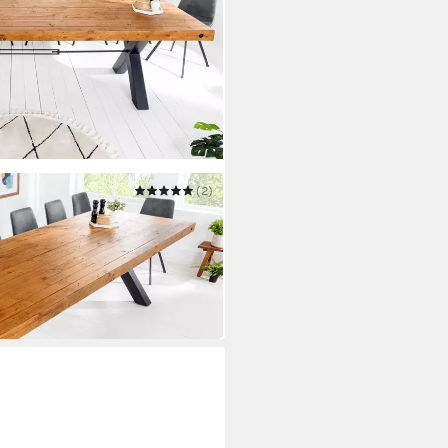
(2)
age braun/schwarz - reyceltes