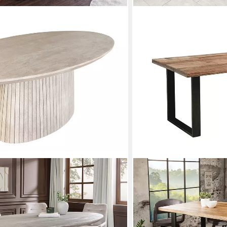
RIESS-AMBIENTE
20cm smoke grau - Mangoholz,
Esstisch IRON CRAFT 200
truktur
Massivholz, Kufen aus Eis
Mehrere Größen
499,95 €
in 7-9 Werktagen bei dir