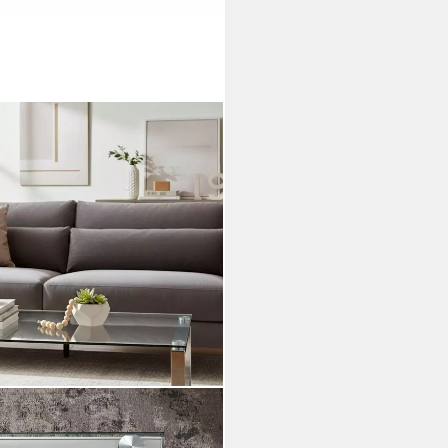
zimmertisch (1-St), rechteckig -