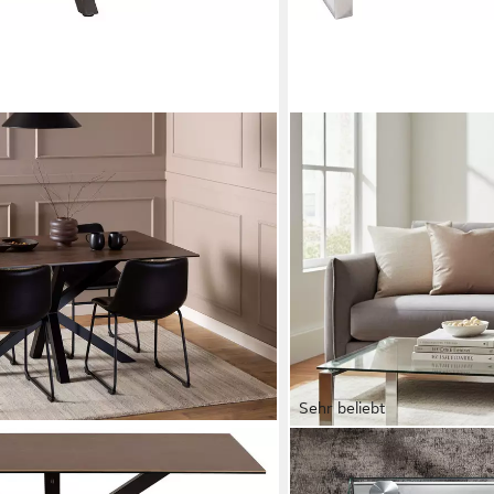
Sehr beliebt
HAKU
ramikplatte & stabilem Stahlgestell,
Couchtisch Sofatisch, Wohn