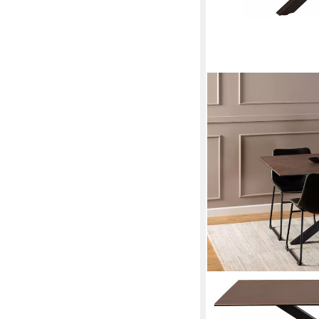
ACTONA GROUP
Esstisch Heaven mit Ke