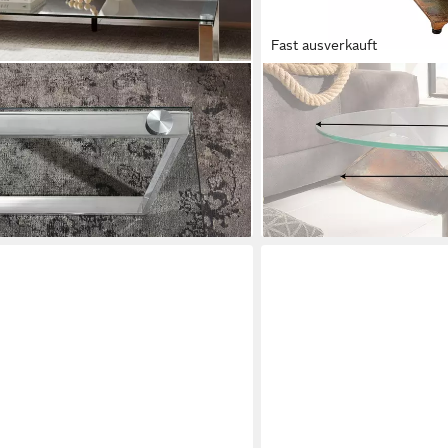
Fast ausverkauft
RIESS-AMBIENTE
 Wohnzimmertisch (1-St), rechteckig -
Couchtisch OCEAN M Ø60c
T/H 120/60/40 cm
geflammt (Einzelartikel, 1-
rund · Maritim · Schiffssch
5 €
189,95 €
lieferbar - in 3-4 Werktagen be
en bei dir