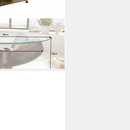
m transparent / kupfer
St), Wohnzimmer · Glasplatte ·
raube · Metall
i dir