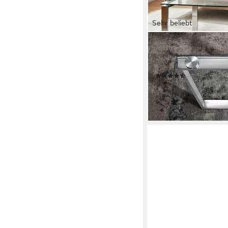
Sehr beliebt
HAKU
Couchtisch Sofatisch,
aus Metall Silber B/
(21)
ab 189,85 €
UVP
270,9
-30%
lieferbar - in 2-3 Werktag