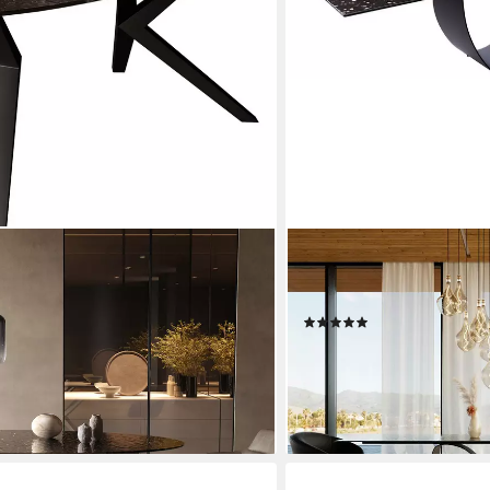
DELIFE
eliefglas Rauchschwarz 3D-Design
Esstisch Edge, Reliefglas
tig Metall
300x100 Infinity Metall S
(2)
2.199,90 €
99,90 €
UVP
2.999,90 €
-27%
en bei dir
lieferbar - in 4-5 Werktagen be
+38