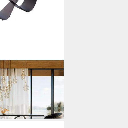
 Rauchschwarz 3D-Design
chwarz
i dir