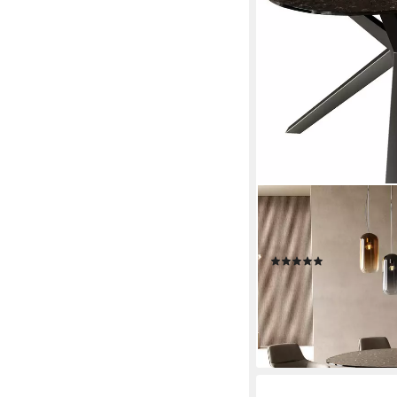
DELIFE
Esstisch Edge, Oval R
220x120 Zenthara kan
(1)
ab 1.799,90 €
UVP
2.4
-28%
lieferbar - in 4-5 Werktag
+23