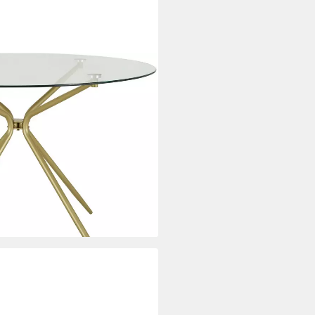
(Esstisch, Glastisch,
), rund, Ø 110 cm, Metallgestell
i dir