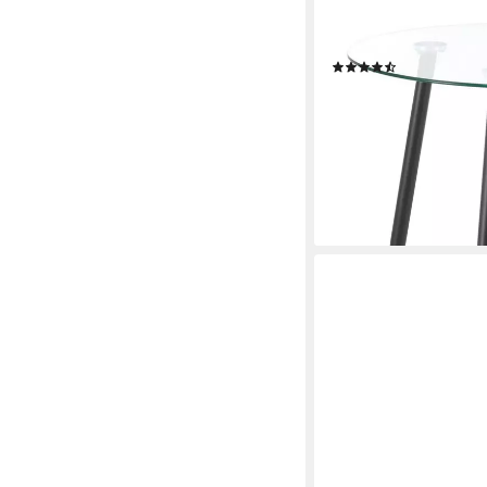
EN.CASA
Esstisch, »Humppila«
(11)
ab 84,99 €
UVP
107,99 
-21%
lieferbar - in 4-5 Werktag