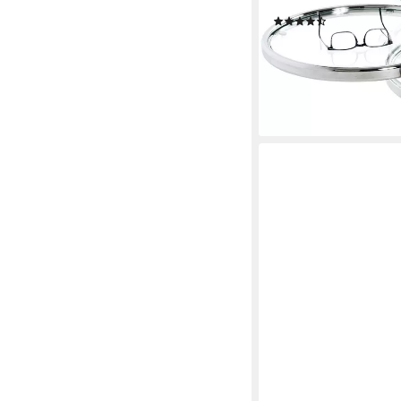
Metall Silber - Ø/H / 
(32)
ab 141,02 €
UVP
210,9
-33%
lieferbar - in 2-3 Werktag