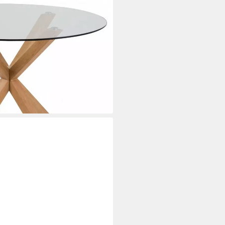
chplatte aus Keramik o. Glas &
isch, OTTOs Choice),
tes Gestell, Platz für Familie &
i dir