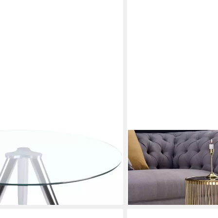
RIESS-AMBIENTE
em Chrom Gestell
Beistelltisch VARIATION 
(Einzelartikel, 1-St), Wohnz
Handmade · Modern Desig
99,95 €
en bei dir
lieferbar - in 4-5 Werktagen be