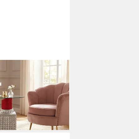
rot/silber - Glas, Pop-Art,
 (Einzelartikel, 1-St), Pop-Art
üche, Essbereich oder Sitznischen
i dir