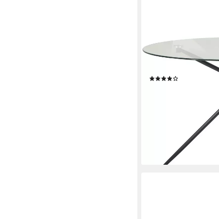
OTTO HOME
Glastisch Silvi (Esstis
110 cm, schwarzes Met
(13)
129,99 €
UVP
349,99 €
-63%
lieferbar - in 2-3 Werktag