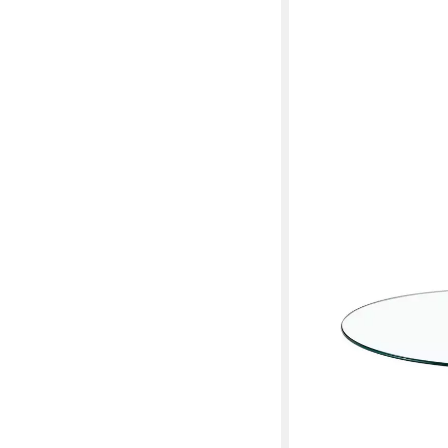
GOPOP
Bartisch Runder Barho
silbernem Metallfuß (1
Wohnzimmertisch, 8
138,39 €
UVP
197,70 €
-30%
lieferbar - in 4-5 Werktag