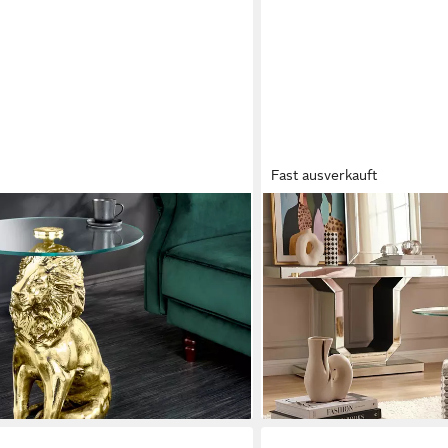
Fast ausverkauft
RIESS-AMBIENTE
E LION 60cm gold antik / transparent
Bistrotisch LIPSTICK 75cm 
(Einzelartikel, 1-St),
handgefertigt, modern, rund
las-Tischplatte · rund · handmade ·
Beistelltisch - ideal für K
174,95 €
204,95 €
-15%
lieferbar - in 5-6 Werktagen be
en bei dir