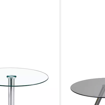
PHARAO24
cker-Tisch aus gehärtetem Glas mit
Esstisch Roselina, mit run
379,00 €
-St), Couchtisch, Beistisch,
lieferbar in 4 Wochen
9x92cm
en bei dir