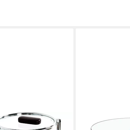
GOPOP
 Wohnzimmertisch (1-St), rund - aus
Bartisch Runder Barhocker