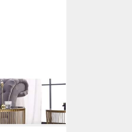
Ø50cm gold / schwarz
immer · Glas · Metall · rund ·
n
i dir