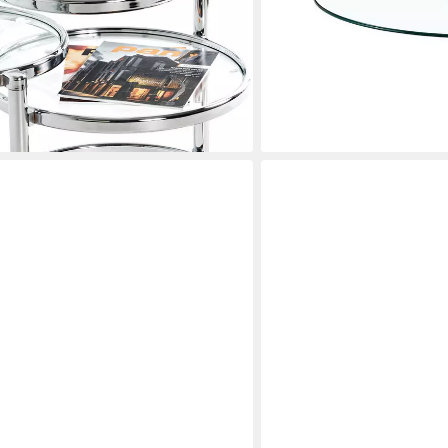
cm
silbernem Metallfuß (1-St),
Wohnzimmertisch, 89x92
5 €
138,39 €
UVP
197,70 €
-30%
en bei dir
lieferbar - in 4-5 Werktagen be