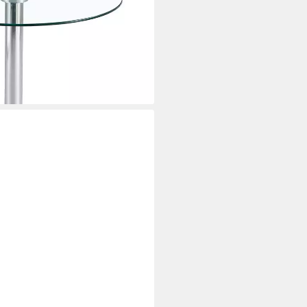
 Couchtisch, Beistisch,
cm
i dir