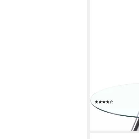
SALESFEVER
Esstisch, mit modern
(1)
475,76 €
UVP
500,00 €
-5%
lieferbar - in 7-9 Werktag