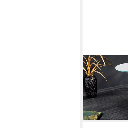
RIESS-AMBIENTE
Beistelltisch WILDLIF
· Couchtisch aus Metall 
Wohnzimmertisch mit G
Löwen-Statue
(4)
139,95 €
lieferbar - in 4-5 Werktag