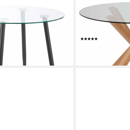
ACTONA GROUP
 Glastisch 80 x 75 cm Schwarz
Esstisch Heaven, runde Tis
belastbar bis 100 kg (Esst
€
Gehärtetem Klarglas, Robus
Freunde
en bei dir
(12)
259,77 €
lieferbar - in 6-8 Werktagen be
+3