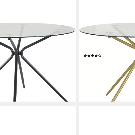
OTTO HOME
ch, Glastisch, Küchentisch), rund, Ø
Esstisch Silvi, TOPSELLER! 
allgestell
Küchentisch, OTTOs Choice
in messingfarben
(33)
179,99 €
UVP
349,99 €
en bei dir
-49%
lieferbar - in 2-3 Werktagen be