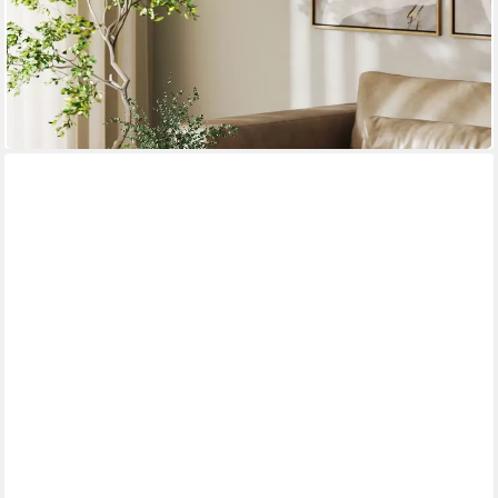
Couchtisch mit 12-Farbiger LED Beleuchtung, 2 Schublade,
offenem Regal
120 x 42 x 50 cm
B/H/T
164,90 €
UVP
239,90 €
-31%
in 3-4 Werktagen bei dir