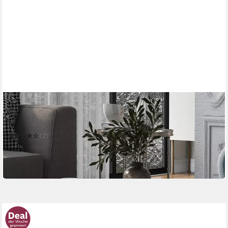
MERAX
Couchtisch Hochglanz Sofatisch mit LED-Beleuchtung
70 x 36 x 70 cm
B/H/T
(2)
145,99 €
UVP
279,99 €
-48%
in 5-6 Werktagen bei dir