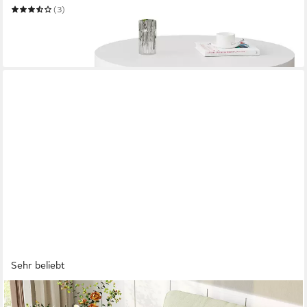
(3)
149,99 €
UVP
239,99 €
-38%
in 5-6 Werktagen bei dir
Sehr beliebt
MSMASK