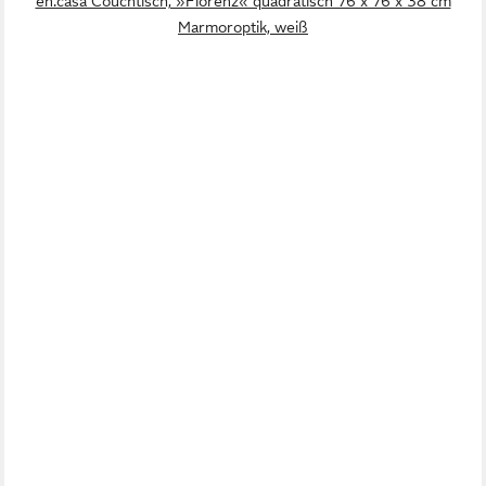
en.casa Couchtisch, »Florenz« quadratisch 76 x 76 x 38 cm
Marmoroptik, weiß