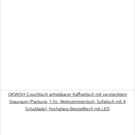
OKWISH Couchtisch anhebbarer Kaffeetisch mit verstecktem
Stauraum (Packung, 1-St., Wohnzimmertisch, Sofatisch mit 4
Schublade), Hochglanz-Beistelltisch mit LED