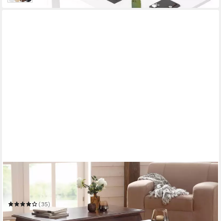
OTTO HOME
Couchtisch Kumar
Mehrere Größen
(35)
ab 150,89 €
UVP
299,99 €