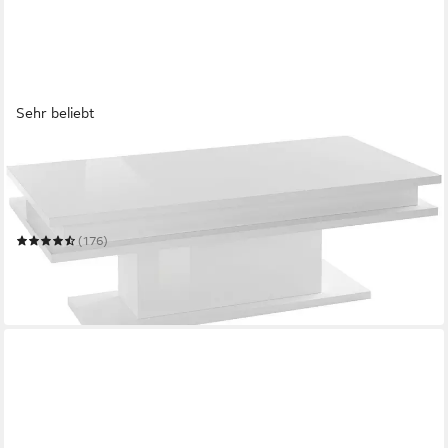
Sehr beliebt
HOME AFFAIRE
Couchtisch LITTLE BIG- Kaffeetisch, Sofatisch,
Wohnzimmertisch, Breite ca. 100 cm
100 x 42 x 55 cm
B/H/T
(176)
159,99 €
UVP
229,00 €
-30%
am nächsten Werktag bei dir