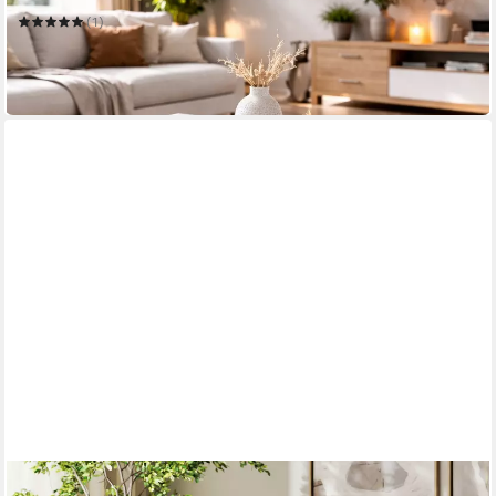
(1)
109,99 €
UVP
169,90 €
-35%
lieferbar in 6 Wochen
HOMCOM