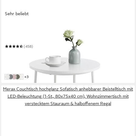
Sehr beliebt
VASAGLE
Beistelltisch rund, Couchtisch, mit Korb aus Stoff, Ø45 cm,
modern
(458)
29,59 €
UVP
67,99 €
nur bis Dienstag
-56%
in 4-5 Werktagen bei dir
weitere Farben:
+3
weiß-beige
Taubengrau-Schiefergrau
Pastellrosa-Wolkenweiß
Waldgrün-Cremeweiß
Cremeweiß
Merax Couchtisch hochglanz Sofatisch anhebbarer Beistelltisch mit
LED-Beleuchtung (1-St., 80x75x40 cm), Wohnzimmertisch mit
verstecktem Stauraum & halboffenem Regal