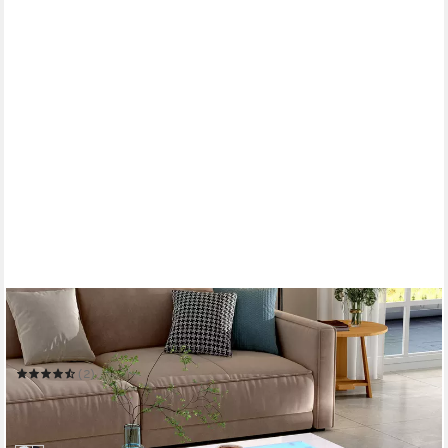
REDOM
Couchtisch Hochglanz Beistelltisch mit Glasplatte
100 x 35 x 50 cm
B/H/T
(2)
149,99 €
UVP
239,99 €
-38%
in 6-8 Werktagen bei dir