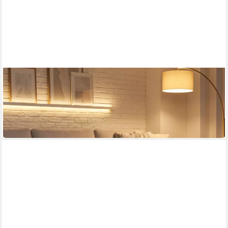
HOMCOM
Couchtisch Wohnzimmertisch mit Dimmbar RGB LED-
Lichtleiste, APP-Steuerung
100 x 40 x 50 cm
B/H/T
124,90 €
in 2-3 Werktagen bei dir