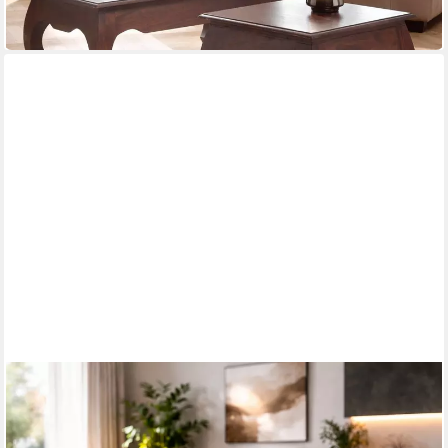
-50%
lieferbar in 6 Wochen
OTTO HOME
Couchtisch Atina Wohnzimmertisch, Sofatisch, Beistelltisch,
Kaffeetisch
100 x 50 x 60 cm
B/H/T