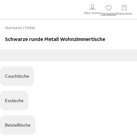
Mein Konto
Merkzettel
Warenkorb
Startseite
Möbel
Schwarze runde Metall Wohnzimmertische
Couchtische
Esstische
Beistelltische