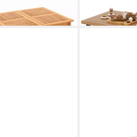
Mehrere Größen
248,99 €
 €
UVP
299,99 €
-17%
in 4-5 Werktagen bei dir
SPETEBO
alyptus Holz Balkon Hängetisch
Klapptisch Akazienholz Be
55 cm