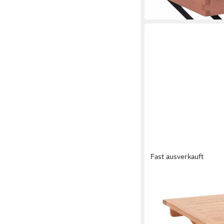
89,23 €
in 2-3 Werktagen bei dir
Fast ausverkauft
OUTDOOR
Beistelltisch RIVA, Br
50 x 50 x 50 cm
B/H/T
48,39 €
in 2-3 Werktagen bei dir