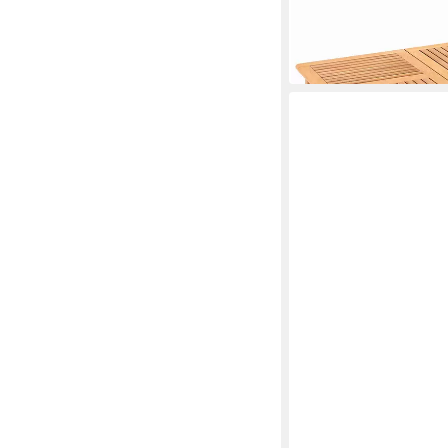
Mehrere Größen
ab 196,99 €
UVP
249,99
-21%
in 3-4 Werktagen bei dir
SPETEBO
Balkonhängetisch Euk
60x40cm