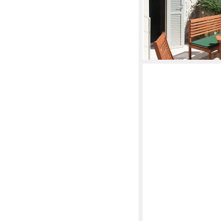
Gartentisch Holz
50 x 74 x 90 cm
B/H/T
70,42 €
UVP
195,90 €
-64%
in 4-5 Werktagen bei dir
GARDEN PLEASURE