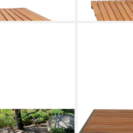
55 x 72 x 55 cm
B/H/T
49,95 €
in 3-4 Werktagen bei dir
(2)
MERXX
isch »ALAMEDA«
Gartentisch Klapptisch
70 x 73,5 x 70 cm
B/H/T
81,38 €
UVP
200,90 €