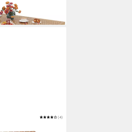
(4)
istelltisch ALAMEDA klappbar -