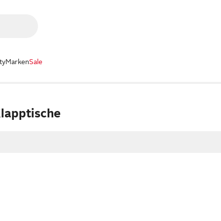
ty
Marken
Sale
Klapptische