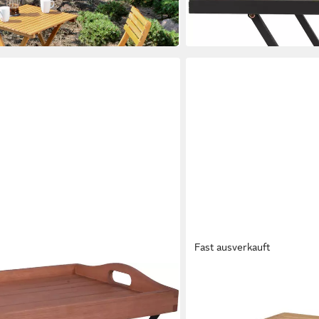
-59%
in 4-5 Werktagen bei dir
Fast ausverkauft
OUTDOOR
isch »WIEN«
Klapptisch BUTTERFLY, Br
120 x 74 x 70 cm
B/H/T