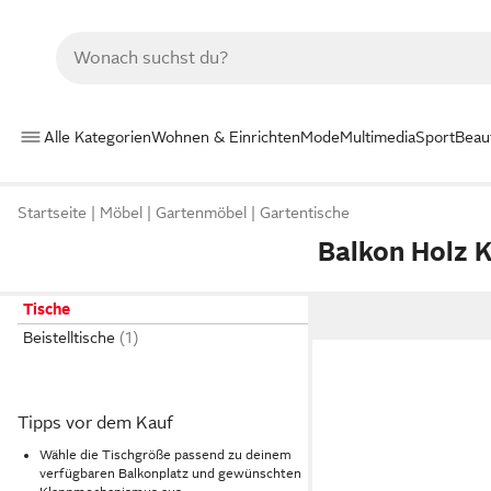
Alle Kategorien
Wohnen & Einrichten
Mode
Multimedia
Sport
Beau
Startseite
Möbel
Gartenmöbel
Gartentische
Balkon Holz 
Tische
Beistelltische
Tipps vor dem Kauf
Wähle die Tischgröße passend zu deinem
verfügbaren Balkonplatz und gewünschten