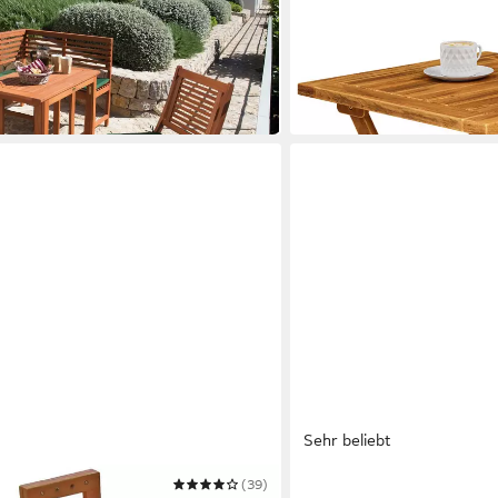
Klapptisch Akazie
46 x 46 x 46 cm
B/H/T
29,71 €
34,95 €
-15%
in 3-4 Werktagen bei dir
Sehr beliebt
(39)
CASARIA