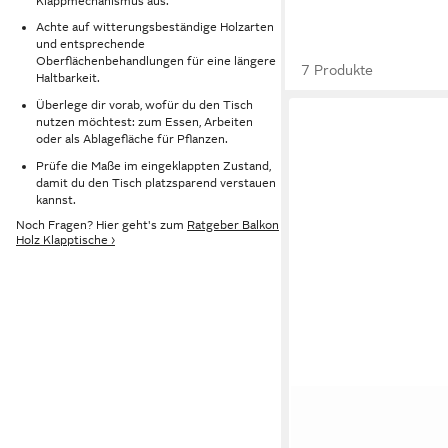
Klappmechanismus aus.
Achte auf witterungsbeständige Holzarten
und entsprechende
Oberflächenbehandlungen für eine längere
7 Produkte
Haltbarkeit.
Überlege dir vorab, wofür du den Tisch
nutzen möchtest: zum Essen, Arbeiten
oder als Ablagefläche für Pflanzen.
Prüfe die Maße im eingeklappten Zustand,
damit du den Tisch platzsparend verstauen
kannst.
Noch Fragen? Hier geht's zum
Ratgeber Balkon
Holz Klapptische ›
COSTWAY
Gartentisch