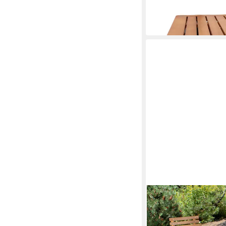
60 x 37 x 40 cm
B/H/T
49,95 €
in 3-4 Werktagen bei dir
GARDEN PLEASURE
Gartentisch Balkont
55 x 72 x 55 cm
B/H/T
55,99 €