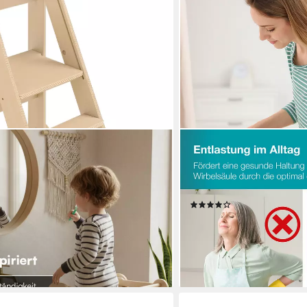
ELONEO
öhenverstellbar & klappbar (Natur),
Stehhilfe ELONEO Sitzhilfe
lz, Montessori Tritthocker
Rückenkissen, belastbar bi
rutschfest & platzsparend
(33)
54,99 €
UVP
79,99 €
en bei dir
-31%
lieferbar - in 2-3 Werktagen be