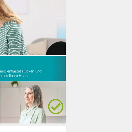
/Bügelstehhilfe, mit
s 120kg, höhenverstellbar,
i dir