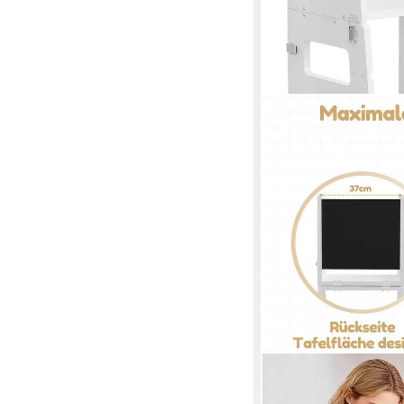
YORBAY
Stehhilfe Lernturm, 2