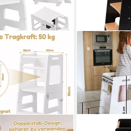
KIDDYMOON
 höhenverstellbaren Stufen &
Stehhilfe ST-003