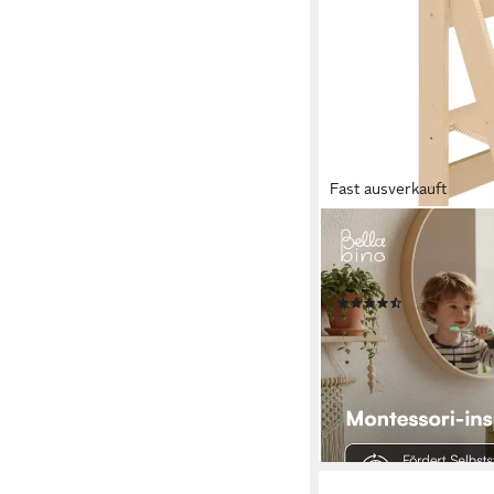
Fast ausverkauft
BELLABINO
Stehhilfe Tay 2-Fach h
Lernturm aus Birkenho
(5)
59,99 €
UVP
129,99 €
-54%
lieferbar - in 2-3 Werktag