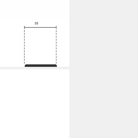
rbeitshocker Hartschaum Höhe,
it Rückenstütze, Höhe &
i dir