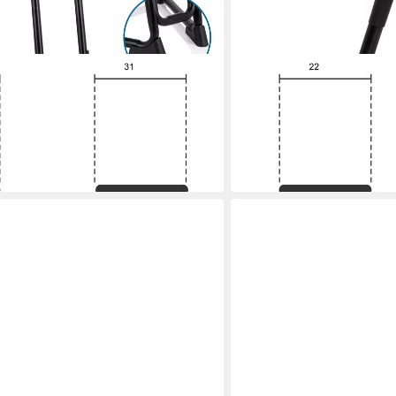
HJH OFFICE
2 Arbeitshocker Kunststoff Höhe
Stehhilfe TOP WORK 34 A
er Stehsitz, Höhe & Neigung
Ergonomischer Stehsitz m
Neigung verstellbar
219,90 €
en bei dir
lieferbar - in 6-7 Werktagen be