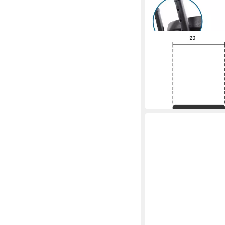
HJH OFFICE
Stehhilfe TOP WORK 3
86.0 cm, Ergonomisch
verstellbar
199,90 €
lieferbar - in 6-7 Werktag