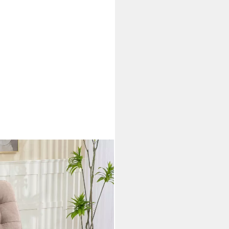
sel, Sessel mit Rückenlehne,
1 St), bis 120 kg Belastbarkeit
mmer, Braun
i dir