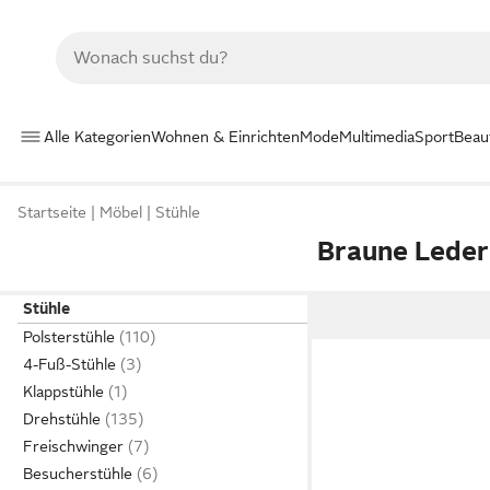
Alle Kategorien
Wohnen & Einrichten
Mode
Multimedia
Sport
Beau
Startseite
Möbel
Stühle
Braune Leder
Stühle
Polsterstühle
4-Fuß-Stühle
Klappstühle
Drehstühle
Freischwinger
Besucherstühle