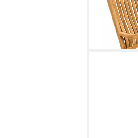
Entspannung indoor &
299,00 €
lieferbar - in 3-4 Werktag