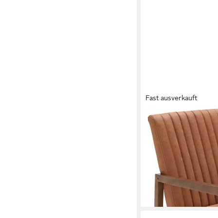
Fast ausverkauft
WAHSON OFFICE CHAIR
Schaukelstuhl Lederb
175,99 €
UVP
259,99 €
-32%
lieferbar - in 3-4 Werktag