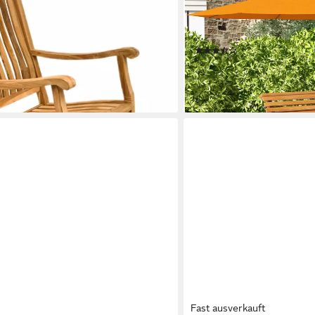
 outdoor
Schwingstuhl mit S-Form, K
bis 120 kg belastbar für Ba
en bei dir
60 x 60 cm
(3)
92,99 €
UVP
179,90 €
-48%
lieferbar - in 2-3 Werktagen be
Fast ausverkauft