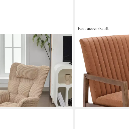
Fast ausverkauft
WAHSON OFFICE CHAIRS
ngsessel aus Cord-Sessel in Braun
Schaukelstuhl Lederbezug 
175,99 €
 Armlehnsessel mit
UVP
259,99 €
chaukelstuhl mit Rückenlehne
-32%
lieferbar - in 3-4 Werktagen be
ze Seitentasche
en bei dir