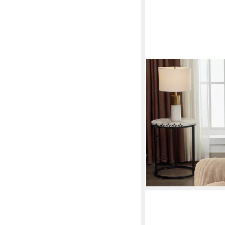
MERAX
Schaukelsessel Schwi
(102x65x92 cm, 1-St.,
Massivholzrahmen), S
Nackenkissen Fußstüt
(3)
139,99 €
UVP
289,99 €
-52%
lieferbar - in 5-6 Werktag