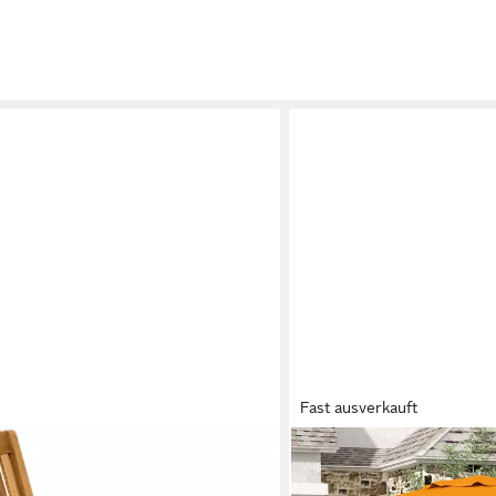
Fast ausverkauft
OUTSUNNY
 Schaukelstuhl – stilvolle
Schaukelstuhl Schaukellie