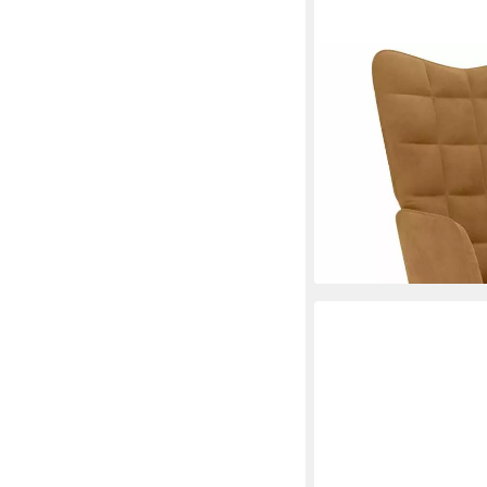
VIDAXL
Schaukelstuhl Schauke
ab 113,99 €
lieferbar - in 4-5 Werktag