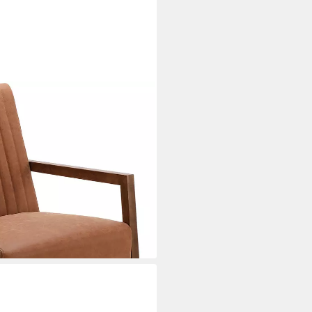
Schaukelstuhl Sessel
i dir