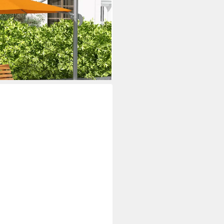
ippschutz (Gartenliege, 1 St),
lkon, Terrasse, Hellbraun, 130 x
i dir