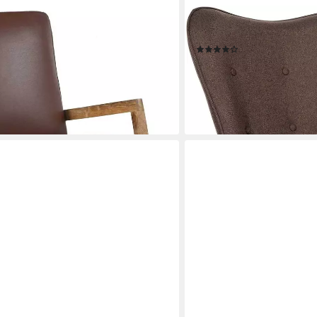
CLP
lstuhl Braun Echtleder und
Schaukelstuhl Sanka Stoff,
(12)
129,90 €
UVP
208,90 €
-38%
en bei dir
lieferbar - in 2-3 Werktagen be