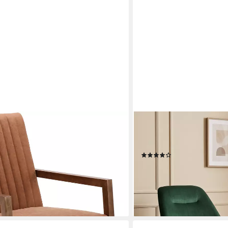
S
HOMEMIYN
ezug Schaukelstuhl Sessel
Schaukelstuhl Schaukelst
Schaukelsessel Lendenkisse
(10)
169,99 €
UVP
529,99 €
en bei dir
-68%
lieferbar - in 2-3 Werktagen be