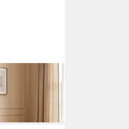
uhl Wohnzimmer Samt
n Relaxsessel, samt,Stillsessel
i dir