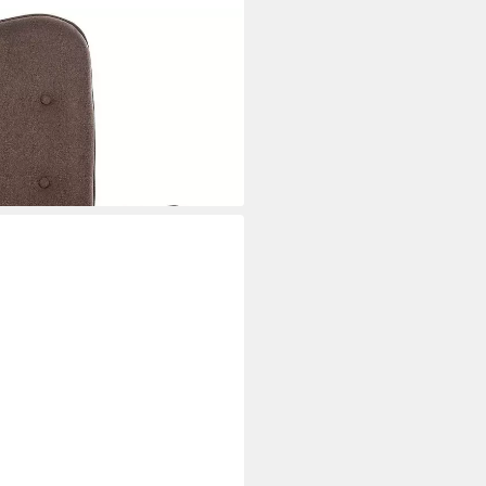
 mit Holzkufen und Metallgestell
i dir