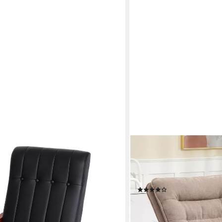
HOMCOM
0, Mit Armlehnen, Große Sitzfläche,
Schaukelstuhl Schaukelses
t: 130 kg
Holzkufen (Schwingsessel, 
für Schlafzimmer, Wohnzi
en bei dir
(5)
156,99 €
UVP
291,90 €
-46%
lieferbar - in 2-3 Werktagen be