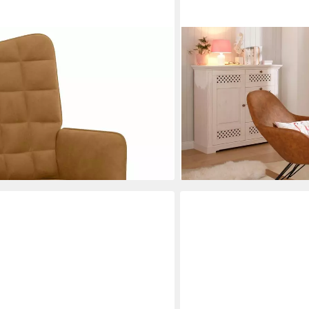
OTTO HOME
lstuhl Braun Samt (1 St)
Schaukelstuhl Tampa, Meta
gemütlicher Relaxsessel
en bei dir
279,99 €
UVP
899,99 €
-69%
lieferbar in 2 Wochen