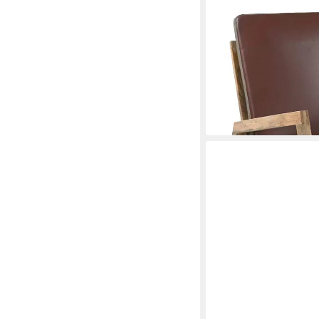
VIDAXL
Schaukelstuhl Schauke
Massivholz
ab 253,99 €
lieferbar - in 4-5 Werktag