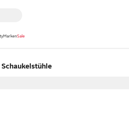
ty
Marken
Sale
 Schaukelstühle