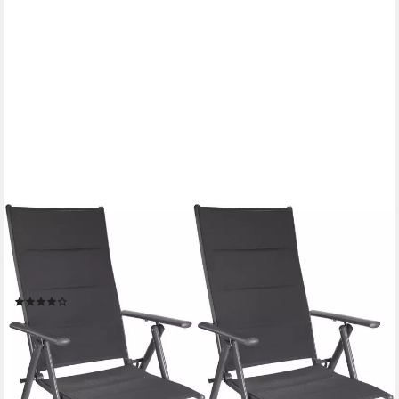
BRUBAKER
Gartenstuhl Riva Stuhl mit 7-Fach verstellbarer Rückenlehne
(Set, 2 St), Gartenstühle - Faltstühle klappbar - wetterfeste
Klappstühle
(24)
ab 89,99 €
UVP
99,99 €
-10%
lieferbar - in 2-3 Werktagen bei dir