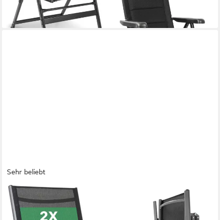
lieferbar - in 3-4 Werktagen bei dir
Sehr beliebt
AREBOS
Klappstuhl Gartenstuhl 2er Set klappbar Hochlehner Alu
verstellbar UV-fest (Set, 2 St), 7-fach verstellbar, Wetterfestes,