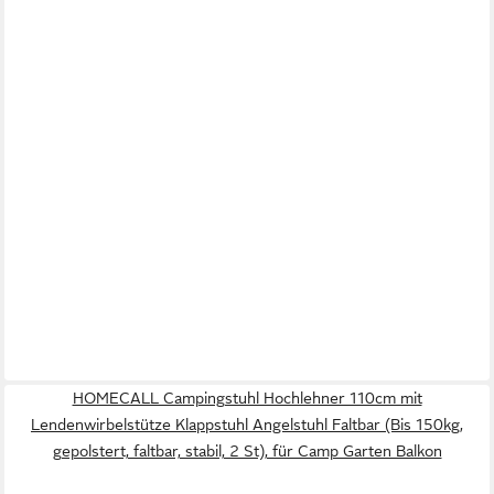
HOMECALL Campingstuhl Hochlehner 110cm mit
Lendenwirbelstütze Klappstuhl Angelstuhl Faltbar (Bis 150kg,
gepolstert, faltbar, stabil, 2 St), für Camp Garten Balkon