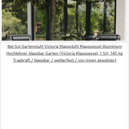
Getränkehalter, verstellbare Liegestühle
(8)
88,99 €
UVP
124,99 €
(44,50 €/ 1 Stk)
-29%
lieferbar - in 4-5 Werktagen bei dir
Bel-Sol Gartenstuhl Victoria Klappstuhl Klappsessel Aluminium
Hochlehner klappbar Garten (Victoria Klappsessel, 1 St), 140 kg
Tragkraft / klappbar / wetterfest / von Innen gepolstert