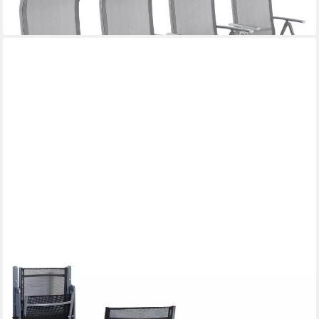
-41%
lieferbar - in 4-5 Werktagen bei dir
CCLIFE
Klappstuhl Gartenstühle Balkonstühle Alu Gartenstuhl Klappstuhl
Camping, 2er Set
(9)