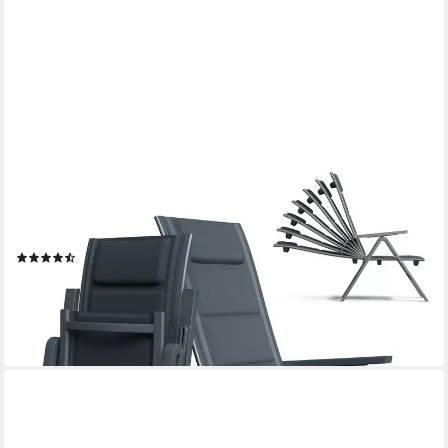
HOMALL
Gartenstuhl Aluminium Klappstuhl mit Armlehnen, 7-stufig
verstellbarer Rückenlehne (Set, 2 St), Klappbare Gartenstühle
reißfest und atmungsaktiv bis 150kg belastbar
(9)
ab 148,92 €
UVP
299,99 €
nur diesen Monat
-50%
lieferbar - in 5-6 Werktagen bei dir