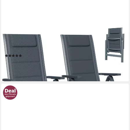
FURNICOPIA
Gartenstuhl Gartenstühle Faltbarer Liegesessel Hochlehner Alu
7-fach verstellbar (Set, 2 St), Bis 120 kg, Stabile Gartenstühle mit
Rückenlehne & Armlehnen
(10)
ab 148,56 €
UVP
399,99 €
-63%
lieferbar - in 5-6 Werktagen bei dir