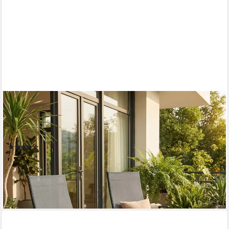
TLGREEN
Gartenstuhl Hochlehner, 2/4er Set
Balkonstuhl,Klappstuhl,Campingstühle (2 St), klappbar, 7-Fach
verstellbare, wetterfest, aus Aluminium, Bis 120kg
(44)
ab 79,99 €
UVP
136,99 €
-42%
lieferbar - in 4-5 Werktagen bei dir