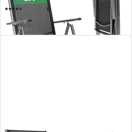
bis 120 kg
(34)
79,90 €
UVP
149,90 €
-47%
lieferbar - in 2-3 Werktagen bei dir