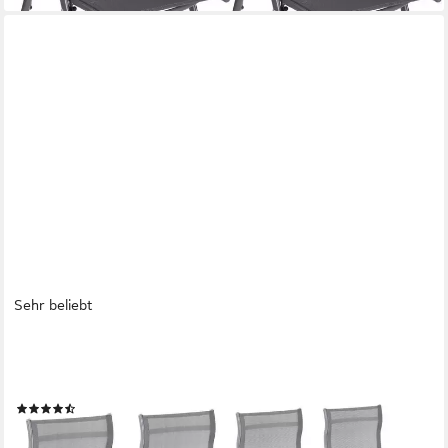
Sehr beliebt
SONGMICS
Gartenstuhl Klappstuhl (4 St), 1er/2er/4er Set, klappbar, mit 8-
fach verstellbarer Rückenlehne
(157)
159,99 €
UVP
269,99 €