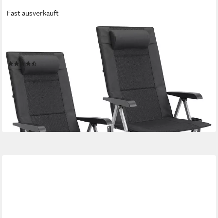
Fast ausverkauft
HOMECALL
Campingstuhl Faltbar Hochlehner Luxus Klappstuhl mit 4,5cm
Dicke Gepolstert (2 St), für Garten Balkon Wohnmobil
(43)
130,49 €
UVP
309,99 €
nur bis Dienstag
-58%
lieferbar - in 3-4 Werktagen bei dir