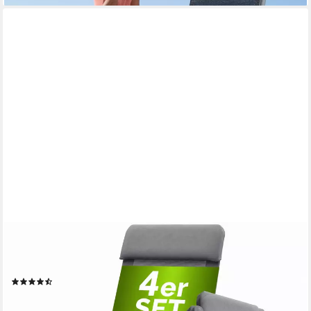
CASARIA
Gartenstuhl (4 St), Klappbar 4er Set 7-fach Verstellbar Alu mit
hoher Rückenlehne
(27)
119,95 €
lieferbar - in 3-4 Werktagen bei dir