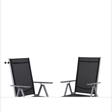
RABURG
Gartenstuhl Hochlehner, 7-fach verstellbar, Alu-Klappstuhl, Noah
(2er-Set), zusammenklappbar, bis 110 kg
(24)
89,90 €
UVP
119,99 €
(44,95 €/ 1 Stk)
-25%
lieferbar - in 4-5 Werktagen bei dir