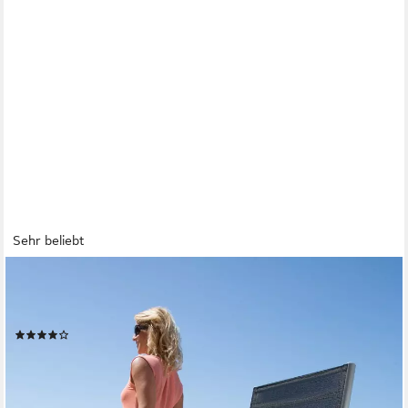
Sehr beliebt
MERXX
Gartenstuhl Lima (Set, 2 St), 2er Set, Alu/Textil, verstellbar,
schwarz
(150)
98,68 €
UVP
200,90 €
-51%
lieferbar - in 4-5 Werktagen bei dir