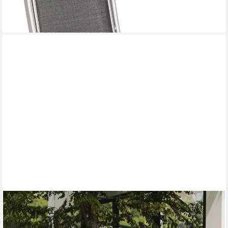
lieferbar - in 4-5 Werktagen bei dir
GOTLAND
Klappstuhl Stuhl-Set, 180 kg belastbare Klapp-Sonnenliegen mit
Getränkehalter (für Terrasse, Camping, Strand, 2 St), mit