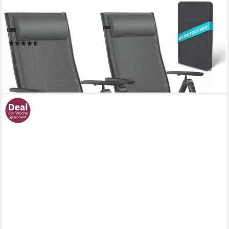
KESSER
Gartenstuhl (2 St), Hochlehner mit Armlehnen Aluminium
Klappstuhl
(44)
ab 179,80 €
lieferbar - in 3-4 Werktagen bei dir