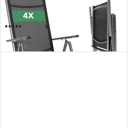
AREBOS
Klappstuhl Gartenstuhl 4er Set klappbar Hochlehner Alu
verstellbar UV-fest (Set, 4 St), 7-fach verstellbar, Wetterfestes,
bis 120 kg
(19)
129,90 €
UVP
299,90 €
-57%
lieferbar - in 2-3 Werktagen bei dir