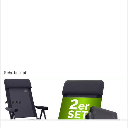
Sehr beliebt
CASARIA
Gartenstuhl, Klappbar 2er Set 7-fach Verstellbar Alu mit hoher
Rückenlehne
(78)
ab 64,95 €
lieferbar - in 3-4 Werktagen bei dir