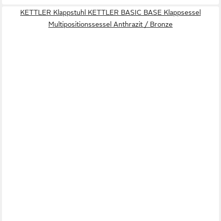
KETTLER Klappstuhl KETTLER BASIC BASE Klappsessel
Multipositionssessel Anthrazit / Bronze