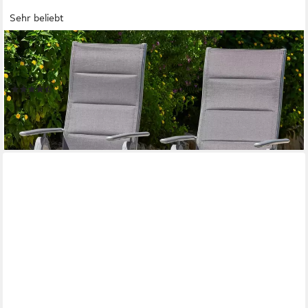
Sehr beliebt
MERXX
Gartenstuhl Taviano (Set, 2 St), 2er Set, Alu/Textil, verstellbar,
silber
(110)
116,19 €
UVP
308,90 €
-62%
lieferbar - in 4-5 Werktagen bei dir