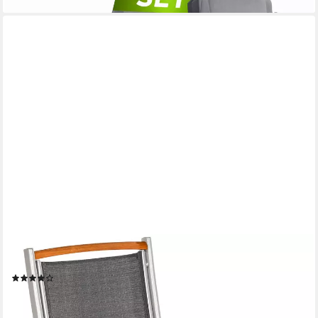
MERXX
Gartenstuhl Siena (1 St), Alu/Textil/Akazie, verstellbar
(19)
73,03 €
UVP
200,90 €
-64%