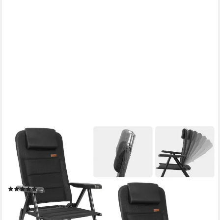
HOMECALL
Klappstuhl Hochlehner Campingstuhl Gartenstuhl Gepolstert
Faltstuhl Balkonstuhl (150 KG Belastbar Erstellbare Kopfstutze
Anglerstuhl,Groß und Hoch, 2 St), mit 7-Fach Verstellbare lehne,
für Camp Garten Balkon
(17)
164,99 €
UVP
229,99 €
-28%