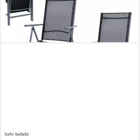
59,99 €
UVP
99,99 €
(30,00 €/ 1 Stk)
-40%
lieferbar - in 3-4 Werktagen bei dir
Sehr beliebt