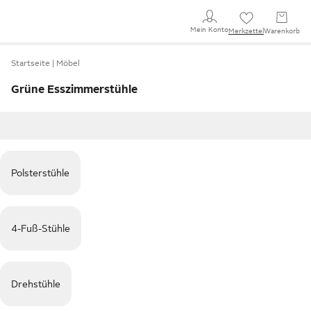
Mein Konto
Merkzettel
Warenkorb
Startseite
Möbel
Grüne Esszimmerstühle
Polsterstühle
4-Fuß-Stühle
Drehstühle