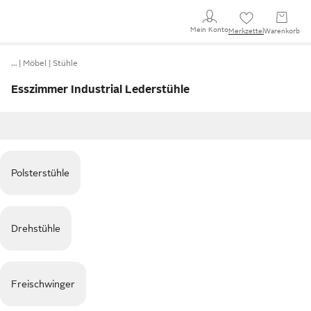
Mein Konto
Merkzettel
Warenkorb
…
Möbel
Stühle
Esszimmer Industrial Lederstühle
Polsterstühle
Drehstühle
Freischwinger