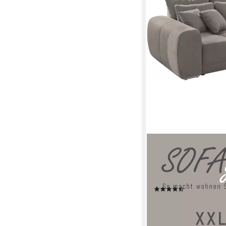
JOCKENHÖFER GRUPP
Big-Sofa Moldau, B. 3
Liegefläche 120x240 
Federkern, 12 Kissen
(893)
999,99 €
UVP
1.299,99
-23%
lieferbar in 4 Wochen