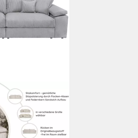
 246 cm - OTTO. Verlässliche
oder Chenille-Struktur, mit