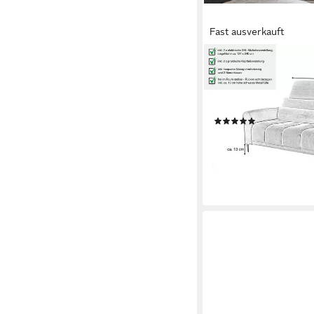
Fast ausverkauft
MASSIVART®
Big-Sofa LOGAN Cord g
Sitzer, Nosagfederung 
Kopfteilverstellung
(19)
1.399,99 €
1.499,99 €
-7%
lieferbar in 2 Wochen