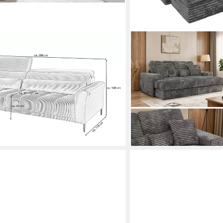
MKS MÖBEL
rün, beige, grau, rost 280 cm / 4-
Big-Sofa ANERA, 3-Sitzer s
· Sitztiefenverstellung ·
elastischen Polstergurten
1.129,99 €
UVP
1.249,99 €
-10%
lieferbar in 3 Wochen