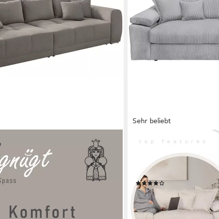
Sehr beliebt
E
OTTO HOME
06 cm, mit Federkernpolsterung,
Big-Sofa Soft&Cosy XL, B:
cm, Mega-Sofa im XXL-Format,
Qualität., Mega-Sofa, Cord 
Federkern & 4 Zierkissen
(174)
779,99 €
 €
UVP
1.399,00 €
-44%