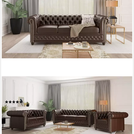
S-STYLE MÖBEL
Chesterfield-Sofa Jeff 3-Sitzer aus veganem Leder mit
Holzfüßen, Mit Wellenfederung
(1)
849,99 €
UVP
1.059,99 €
-20%
lieferbar in 3 Wochen