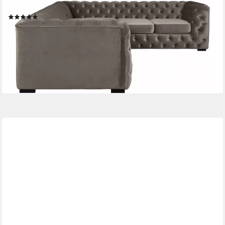
Ausführung
(2)
2.649,99 €
UVP
2.999,99 €
-12%
lieferbar in 8 Wochen
+2