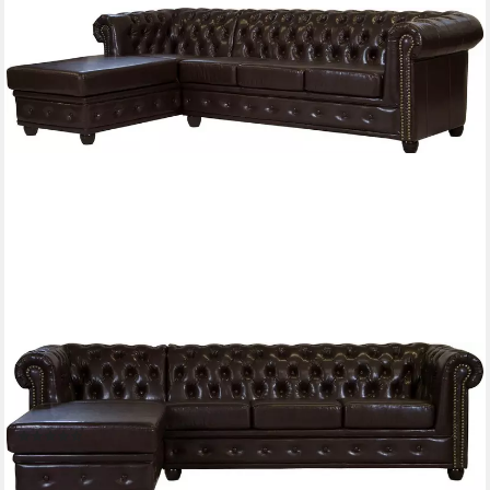
HOME AFFAIRE
Chesterfield-Sofa Rysum L-Form, Chesterfield-Optik mit
Ottomanen-Abschluß
(5)
1.509,99 €
UVP
1.919,99 €
-21%