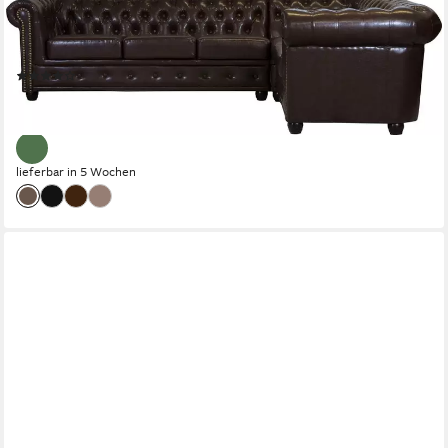
HOME AFFAIRE
Chesterfield-Sofa Rysum L-Form, Chesterfield-Optik, langer
Schenkel links oder rechts
(6)
1.939,99 €
UVP
2.599,99 €
-25%
lieferbar in 5 Wochen