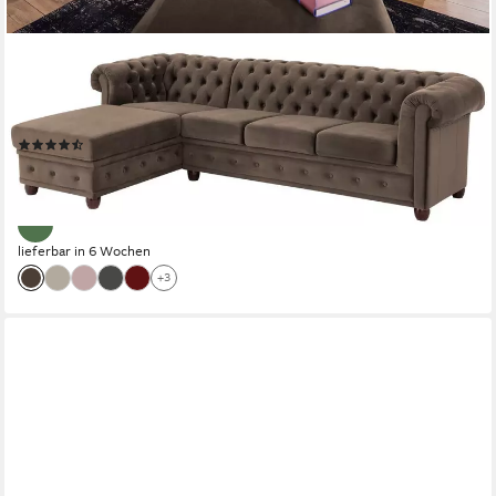
HOME AFFAIRE
Chesterfield-Sofa New Castle L-Form, hochwertige
Knopfheftung in Chesterfield-Design, B/T/H: 255(171/72)
(4)
ab 1.269,99 €
UVP
1.669,99 €
-24%
lieferbar in 6 Wochen
+3