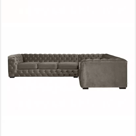
HOME AFFAIRE
Chesterfield-Sofa KALINA L-Form, hochwertig Chesterfield-