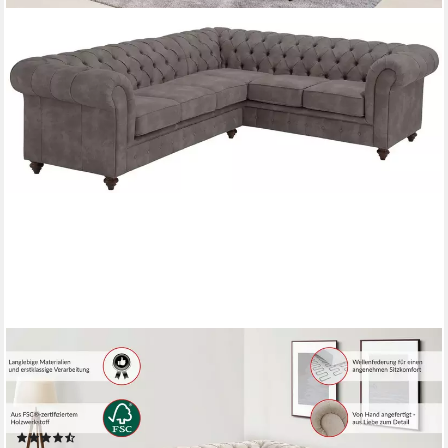
OTTO HOME
Chesterfield-Sofa Chesterfield Ecksofa, auch in Leder L-Form,
hochwertige Knopfheftung, langer Schenkel links oder rechts
wählbar
(37)