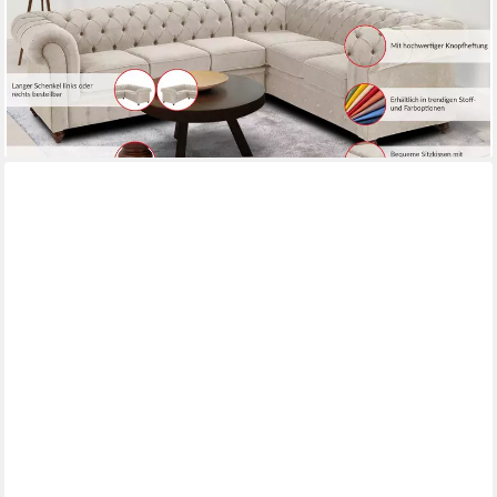
1.979,99 €
UVP
2.799,99 €
-29%
lieferbar in 8 Wochen
+1