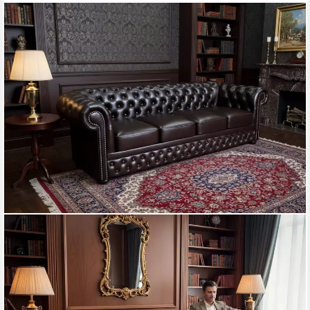
JVMOEBEL
Chesterfield-Sofa Polster-Sofa Lord aus 100% Leder in stilvollem
Design, Made in Europa
2.049,00 €
UVP
2.600,00 €
-21%
lieferbar - in 8-10 Werktagen bei dir