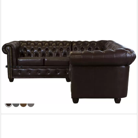
HOME AFFAIRE
Chesterfield-Sofa Rysum L-Form, Chesterfield-Optik,
gleichschenklig
(2)
1.719,99 €
UVP
2.349,99 €
-27%
lieferbar in 6 Wochen