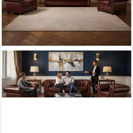
JVMOEBEL
Chesterfield-Sofa Sofagarnitur Ledersofa Chesterfield 3+2+1
100% Leder Sofort, 3 Teile
4.199,00 €
UVP
5.089,00 €
-17%
lieferbar - in 8-10 Werktagen bei dir