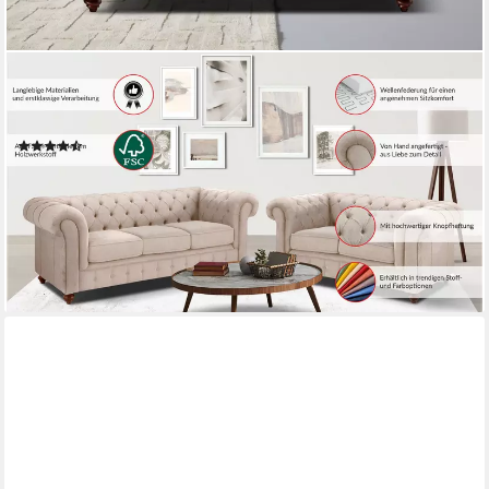
OTTO HOME
Chesterfield-Sofa Chesterfield 3-Sitzer B/T/H: 198/89/74 cm,
mit hochwertiger Knopfheftung, auch in Leder
(23)
ab 1.029,99 €
UVP
1.459,99 €
-29%
lieferbar in 8 Wochen
+1