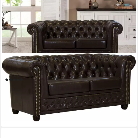
HOME AFFAIRE
Chesterfield-Sofa Rysum, Chesterfield-Optik, in 2
Bezugsqualitäten
(15)
639,99 €
UVP
789,99 €
-19%
lieferbar in 6 Wochen