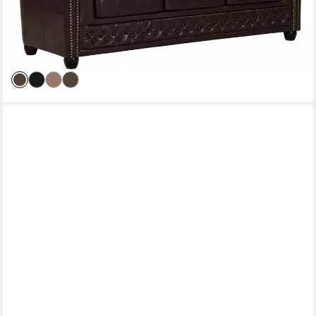
829,99 €
UVP
999,99 €
-17%
lieferbar in 2 Wochen