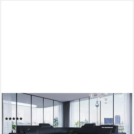
SOFA DREAMS
Ecksofa Foggia L Form Leder, mit LED, verstellbare Kopfstützen,
Designersofa
(2)
ab 3.199,00 €
UVP
5.049,00 €
-37%