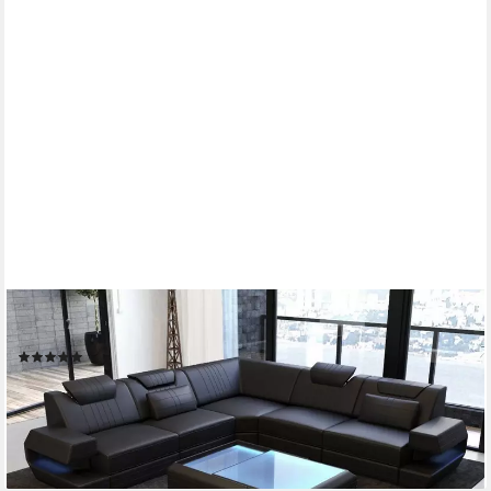
SOFA DREAMS
Ecksofa Ragusa L Form Leder, Couch, mit LED, Designersofa
(1)
ab 3.199,00 €
UVP
5.049,00 €
-37%
lieferbar in 8 Wochen
+3