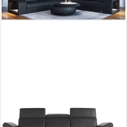
lieferbar in 8 Wochen
+1
HOME AFFAIRE
Ecksofa Kilado, L-Form, mit Relaxfunktion, verstellbarer
Armlehne, Kopfteilverstellung