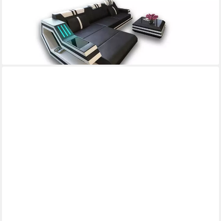
mit LED, wahlweise mit Bettfunktion als Schlafsofa, Designersofa
ab 2.899,00 €
UVP
4.599,00 €
-37%
lieferbar in 8 Wochen
+1