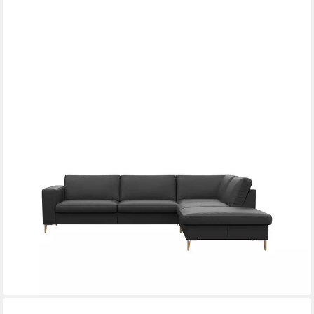
FLEXLUX
Ecksofa Fiore, Sitzaufbau mit hochwertigem Kaltschaum für
mehr Sitzkomfort, breite Armlehnen, L-Form, Füße Alu/Eiche
ab 3.609,99 €
UVP
4.685,62 €
-23%
lieferbar in 9 Wochen
+9