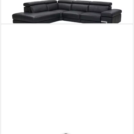
-18%
lieferbar in 12 Wochen
+4
SOFA DREAMS
Ecksofa Ravenna L Form Leder mit Ottomane und USB, Couch,