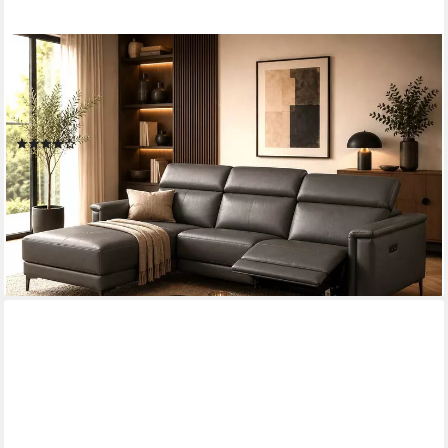
OTTO HOME
Ecksofa LUND, Naturleder, L-Form, 261cm, man./elektr.
Relaxfunktion (USB-A), mit USB A-Anschluss bei elektrischer
Variante und Kopfteilverstellung
(25)
ab 1.699,99 €
UVP
3.399,00 €
-50%
lieferbar - in 6-8 Werktagen bei dir