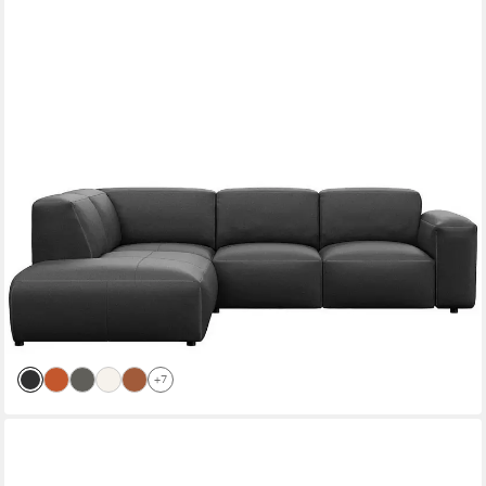
FLEXLUX
Ecksofa Lucera, super bequem durch hochwertigen Sitzaufbau
mit Kaltschaum, modern & anschmiegsam, L-Form, Designsofa
3.569,99 €
UVP
4.672,46 €
-24%
lieferbar in 9 Wochen
+7