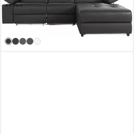
(53)
1.729,99 €
UVP
2.859,99 €
-40%
lieferbar in 2 Wochen