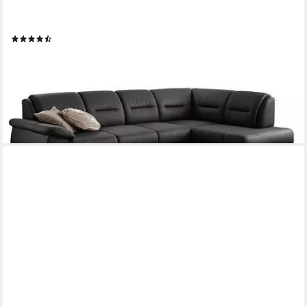
SIT&MORE
Ecksofa Mailand L-Form, B: 250 cm, optional Schlaffunktion
(119)
ab 1.549,99 €
UVP
2.529,00 €
-39%
lieferbar in 5 Wochen