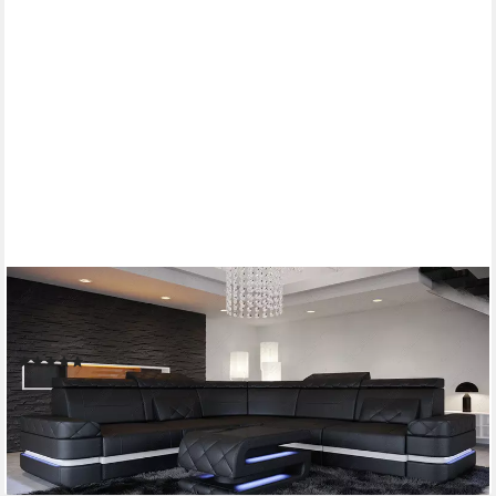
SOFA DREAMS
Ecksofa Ledersofa Positano L Form Mini, Designersofa, Sofa mit
Beleuchtung
(1)
ab 3.299,00 €
UVP
5.199,00 €
-37%
lieferbar in 8 Wochen
+1