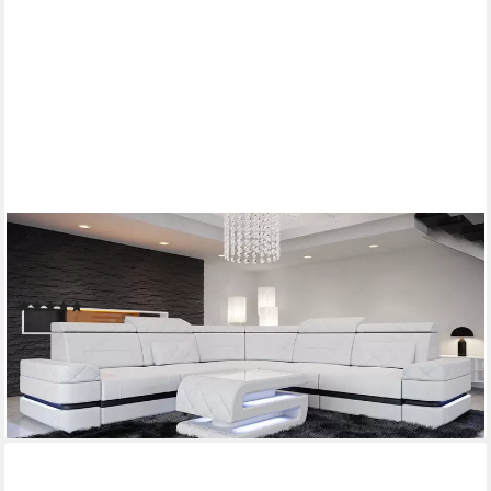
SOFA DREAMS
Ecksofa Ledersofa Positano L Form Mini, Designersofa, Sofa mit
Beleuchtung
(1)
ab 5.349,00 €
UVP
8.399,00 €
-36%
lieferbar in 8 Wochen
+1