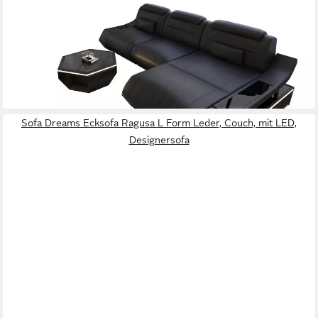
Ecksofa Leder Sofa Couch Toscano L Form Ledercouch, LED
Beleuchtung
ab 4.499,00 €
UVP
7.099,00 €
-37%
lieferbar in 8 Wochen
Sofa Dreams Ecksofa Ragusa L Form Leder, Couch, mit LED,
Designersofa