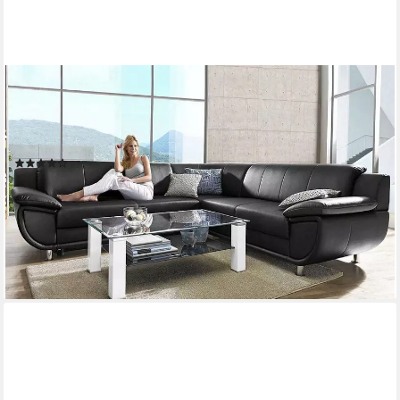
TRENDMANUFAKTUR
Ecksofa Rondo wahlweise mit Schlaffunktion, bequeme
Armlehnen, L-Form, wahlw.mit Federkern, Füße chromfarben,
Unser Dauertiefpreis
(574)
ab 1.749,99 €
UVP
2.399,00 €
-27%
lieferbar in 6 Wochen
+5