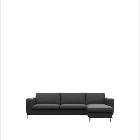
FLEXLUX
Ecksofa Fiore, super Sitzkomfort durch Kaltschaum im Sitz, L-
Form, breite Armlehnen, Füße Alu
3.069,99 €
UVP
3.943,71 €
-22%
lieferbar in 9 Wochen
+8