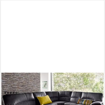
TRENDMANUFAKTUR
Ecksofa Cecilia in italienischem Design, modern und komfortabel,
L-Form, bequeme Armlehnen, mit langem Schenkel
(215)
2.229,99 €
UVP
2.899,00 €
-23%