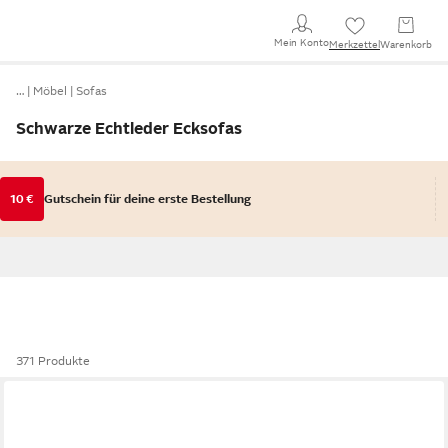
Mein Konto
Merkzettel
Warenkorb
…
Möbel
Sofas
Schwarze Echtleder Ecksofas
10 €
Gutschein für deine erste Bestellung
371 Produkte