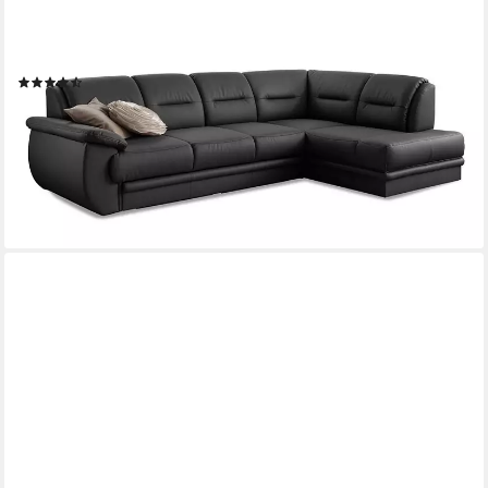
SIT&MORE
Ecksofa Mailand L-Form, B: 250 cm, optional
Schlaffunktion,Ottomane,inkl 5 Jahre Herstellergarantie
(142)
ab 1.179,99 €
UVP
1.929,00 €
-39%
lieferbar in 5 Wochen
+4