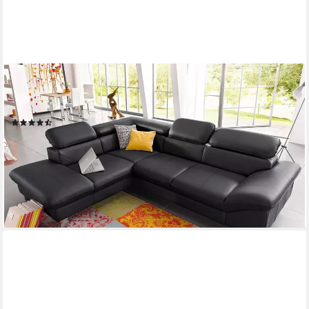
COTTA
Ecksofa Driver L-Form, B: 265 cm, Kopfteilverstellung, optional
Schlaffunktion & Bettkasten
(90)
ab 1.699,99 €
UVP
2.815,00 €
-40%
lieferbar in 5 Wochen
+4