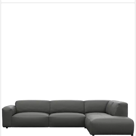
FLEXLUX
Ecksofa Lucera, super bequem durch hochwertigen Sitzaufbau
mit Kaltschaum
321 x 73 x 231 cm
B/H/T
ab 4.199,99 €
UVP
5.206,54 €
-19%