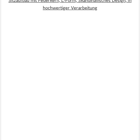
Sitzaufbau mit Federkern, L-Form, Skandinavisches Design, In
hochwertiger Verarbeitung