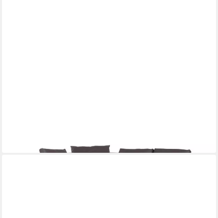
MÖBEL AKUT
Ecksofa Ecksofa Galliano Echt Leder Grau Stellmaß: 277 x 240
cm
277 x 75 x 240 cm
B/H/T
2.899,00 €
UVP
4.367,00 €
-34%
lieferbar in 3 Wochen