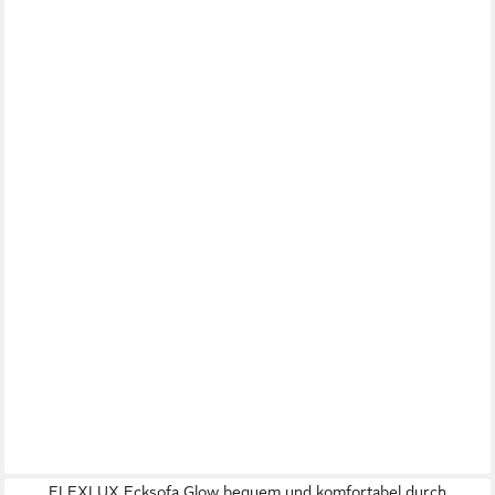
FLEXLUX Ecksofa Glow bequem und komfortabel durch