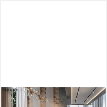
MUFFO
Ecksofa WILD XXL
(3)
1.999,00 €
UVP
2.899,00 €
-31%
in 7-9 Werktagen bei dir