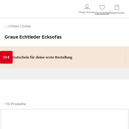
Mein Konto
Merkzettel
Warenkorb
…
Möbel
Sofas
Graue Echtleder Ecksofas
10 €
Gutschein für deine erste Bestellung
110 Produkte