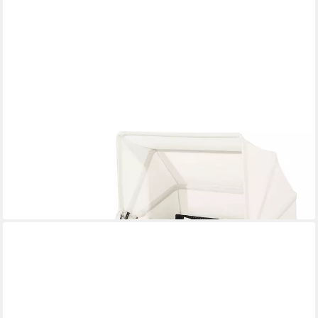
KOMFOTTEU
Loungebett, Doppelliege Gartensofa mit faltbarem Sonnendach
404,99 €
UVP
454,99 €
-11%
lieferbar - in 6-7 Werktagen bei dir