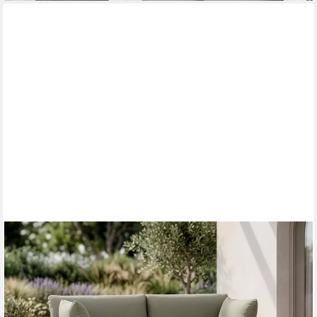
KONSIMO®
Loungesofa RAMBE Sofa 2-Personen, Superrobuste
Bezugsstoffe, Gartensofa, lackierter Stahlrahmen, hergestellt in
der EU
ab 779,00 €
899,00 €