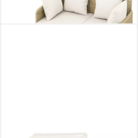
339,99 €
UVP
427,99 €
-21%
lieferbar - in 3-4 Werktagen bei dir
COSTWAY
Loungebett, Rattan, 2-Personen, mit einziehbarem Sonnendach,