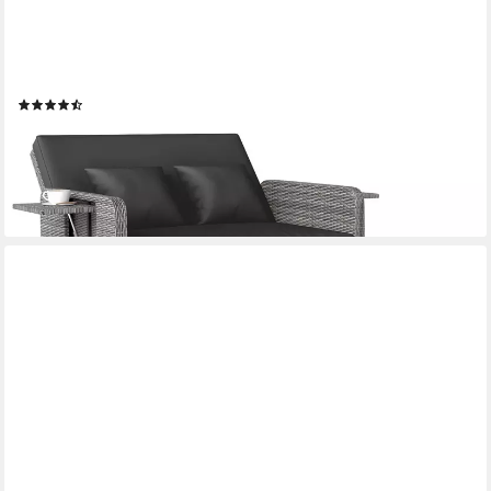
COSTWAY
Loungebett, Gartenliege mit Auflage, verstellbarer Rückenlehne,
Stauraum Rattan
(2)
368,99 €
UVP
479,99 €
-23%
lieferbar - in 3-4 Werktagen bei dir