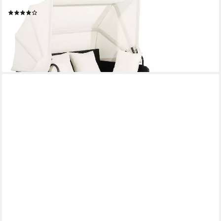
Kissen
(10)
399,99 €
UVP
499,99 €
-20%
lieferbar - in 6-7 Werktagen bei dir