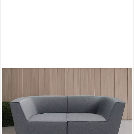
DOMO COLLECTION
Sofa-Eckelement Sonna, individuell zusammenstellbar,
Einzelelemente für Terrasse, Garten und Balkon, speziell für
Outdoor
728,04 €
UVP
1.499,99 €
-51%
lieferbar in 6 Wochen