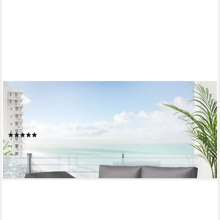
OUTLIV.
Gartensofa OUTLIV. Lucca Gartenloungesofa Aluminium/Olefin
Anthrazit/Dunkelgrau, UV-beständig, Rostfrei,
Witterungsbeständig, Atmungsaktiv, Reißfest
(1)
449,90 €
UVP
799,00 €
-44%
lieferbar in 3 Wochen