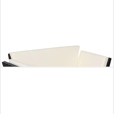
REDOM
Gartensofa Polyrattan 2-Sitzer Gartensofa klappbar mit
Armlehnen, Stahlgestell, robust für Balkon und Terrasse
geeignet 1 Teile, Maße 129x63x67 cm, modernes Loungesofa in
Braun
345,99 €
lieferbar - in 6-7 Werktagen bei dir