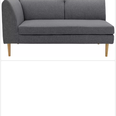
DOMO COLLECTION
Sofa-Eckelement Filho, individuell erweiterbar, B/T/H
159/82/81cm, Polstermöbel für Terrasse, Garten und Balkon,
speziell für Outdoor
1.072,35 €
UVP
2.249,99 €
-52%
lieferbar in 6 Wochen