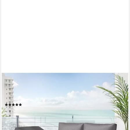
OUTLIV.
Gartensofa OUTLIV. Lucca Gartenloungesofa Aluminium/Olefin
Anthrazit/Dunkelgrau, UV-beständig, Rostfrei,
Witterungsbeständig, Atmungsaktiv, Reißfest
(1)
449,90 €
UVP
799,00 €
-44%
lieferbar in 3 Wochen