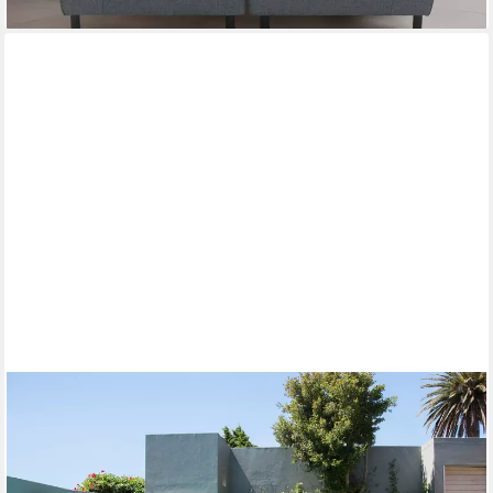
DOMO COLLECTION
Relaxliege Soleil, pflegeleichter und wetterfester Bezug,
Outdoor, besonderes Design und Formgebung, individuell
erweiterbar