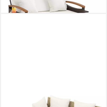
+3
COSTWAY
Loungebett, Outdoor Sonnenliege 2 Personen Rattan mit Kissen
Gartenliege