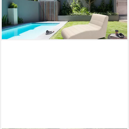
1.163,79 €
UVP
2.349,99 €
-50%
lieferbar in 6 Wochen