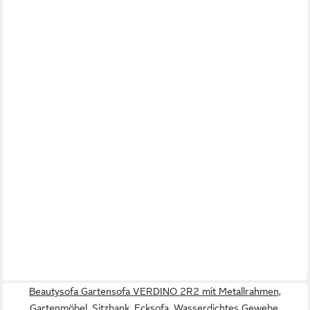
Beautysofa Gartensofa VERDINO 2R2 mit Metallrahmen,
Gartenmöbel, Sitzbank, Ecksofa, Wasserdichtes Gewebe,