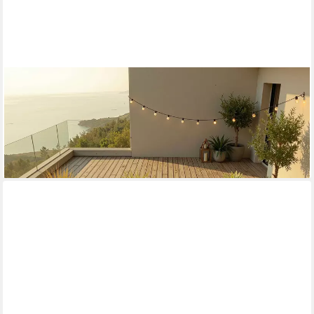
HOME DELUXE
Gartensofa Modulares Outdoor Sofa ALAZIA, UV-beständig &
robust, Wetterfeste Lounge, Gartenliege
ab 549,00 €
UVP
679,00 €
-19%
lieferbar in 7 Wochen