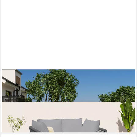
MERAX
Loungebett, mit Stahlrahmen und
Kissen,Gartenliege,Gartenlounge,Gartenmöbel
(3)
339,99 €
UVP
699,99 €
-51%
lieferbar - in 5-6 Werktagen bei dir