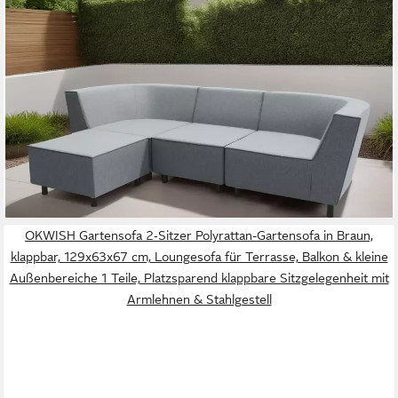
DOMO COLLECTION
Sofaelement Sonna, individuell zusammenstellbar,
Einzelelemente für Terrasse, Garten und Balkon, speziell für
Outdoor
915,04 €
UVP
1.799,99 €
-49%
lieferbar in 6 Wochen
OKWISH Gartensofa 2‑Sitzer Polyrattan-Gartensofa in Braun,
klappbar, 129x63x67 cm, Loungesofa für Terrasse, Balkon & kleine
Außenbereiche 1 Teile, Platzsparend klappbare Sitzgelegenheit mit
Armlehnen & Stahlgestell