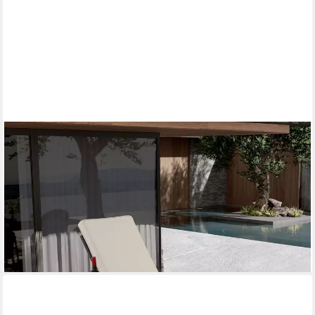
OKWISH
Gartensofa Verstellbarer Patio-Liegestuhl Aluminium
Baumwollkissen, Loungebett 1 Teile, verstellbare, Aluminiumpool-
Chaise Lounge Möbel
555,99 €
UVP
601,99 €
-8%
lieferbar - in 6-7 Werktagen bei dir