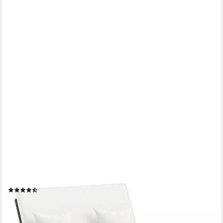
COSTWAY
Loungebett outdoor, Rattan, 2-Personen, Gartenliege mit
verstellbarer Rückenlehne
(6)
339,99 €
UVP
599,99 €
-43%
lieferbar - in 3-4 Werktagen bei dir