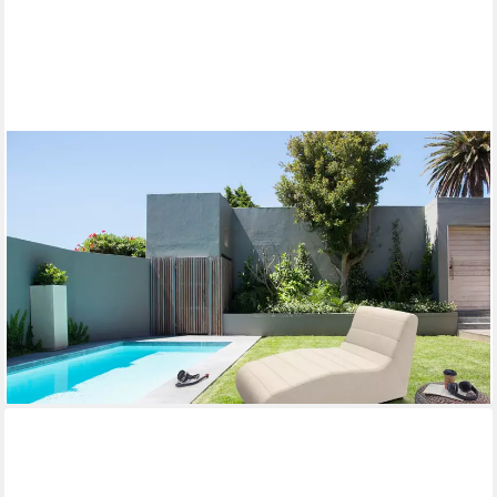
DOMO COLLECTION
Sofaelement Soleil, pflegeleichter und wetterfester Bezug,
Outdoor, besonderes Design und Formgebung, individuell
erweiterbar
873,12 €
UVP
1.699,99 €
-49%
lieferbar in 6 Wochen