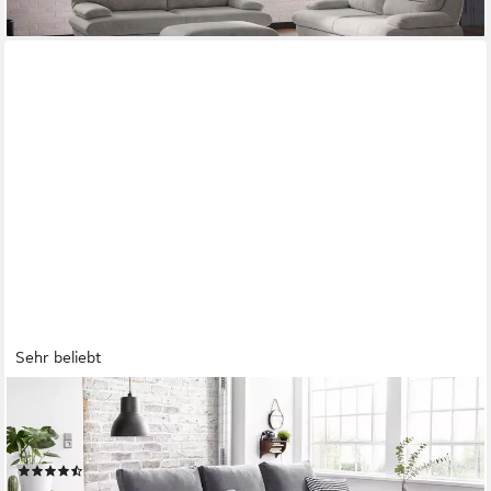
Sehr beliebt
OTTO HOME
Schlafsofa Bella, B: 241 cm, Liegefl. 142x194 cm, Schlaffunktion,
Bettkasten & 2 Zierkissen, Federkern
(1421)