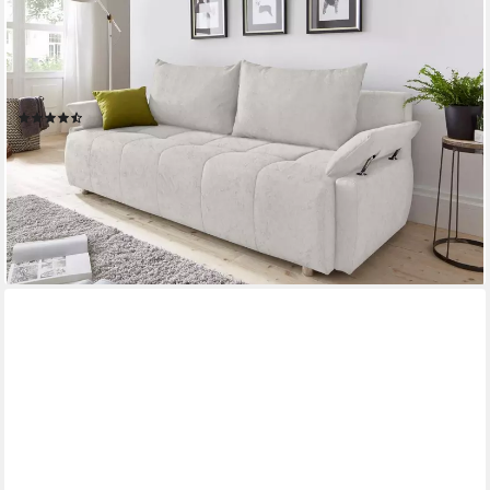
COLLECTION AB
Schlafsofa Funtastic, B: 212 cm, Liegel. 145x187 cm,
Schlaffunktion, Bettkasten, Armteilverstellung & Zierkissen,
Federkern
(904)
ab 499,99 €
UVP
950,00 €
-47%
lieferbar in 2 Wochen
+11