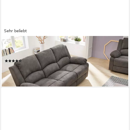
Sehr beliebt
JOCKENHÖFER GRUPPE
3-Sitzer Dakota, B: 204 cm, mit Relax- & Liegefunktion,
Taschenfederkern-Polsterung
(54)
599,99 €
UVP
1.049,99 €
-43%
lieferbar - in 2-3 Werktagen bei dir