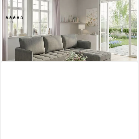
Ecksofa LINDHUS, Chenille, L-Form, Breite 194cm, verschiedene
Stellvarianten, Recamiere, Stauraum, Modulsofa
(24)
349,99 €
UVP
699,99 €
nur diesen Monat
-50%
lieferbar - in 2-3 Werktagen bei dir