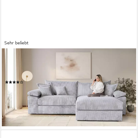
Sehr beliebt
OTTO HOME
Ecksofa Soft&Cosy XXL L-Form, B: 303 cm - OTTO. Verlässliche
Qualität., Mega-Sofa, Cord oder Chenille-Struktur, mit Federkern
& 4 Zierkissen
(119)
1.069,99 €
UVP
1.849,00 €
-42%
lieferbar in 3 Wochen
+7