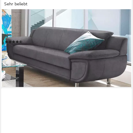
Sehr beliebt
TRENDMANUFAKTUR
3-Sitzer Rondo, Breite 207 cm, breite Armlehnen, Füße
chromfarben, wahlweise mit Federkern, pflegeleichte Bezügen,
Unser Dauertiefpreis
(351)
ab 499,98 €
UVP
699,00 €
-28%
lieferbar in 6 Wochen
+5