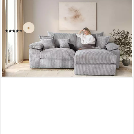
OTTO HOME
Ecksofa Soft&Cosy XL L-Form, B: 246 cm - OTTO. Verlässliche
Qualität., Mega-Sofa, Cord oder Chenille-Struktur, mit Federkern
& 4 Zierkissen
(92)
899,99 €
UVP
1.699,00 €
-47%
lieferbar in 3 Wochen
+7