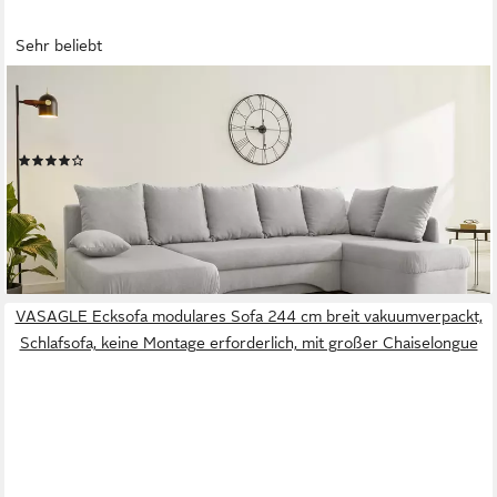
Sehr beliebt
JOCKENHÖFER GRUPPE
Wohnlandschaft U-Form, B: 260 cm, mit Schlaffunktion &
Bettkasten
(147)
499,99 €
UVP
999,99 €
-50%
lieferbar - in 3-5 Werktagen bei dir
+4
VASAGLE Ecksofa modulares Sofa 244 cm breit vakuumverpackt,
Schlafsofa, keine Montage erforderlich, mit großer Chaiselongue