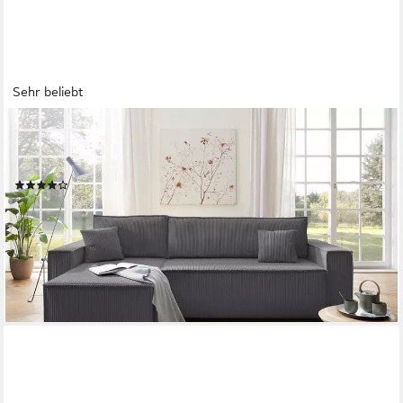
Sehr beliebt
OTTO HOME
Ecksofa CASSI L-Form, 241cm - OTTO. Verlässliche Qualität.,
Schlaffunktion (133/200), Bettkasten, Cord, Unser Tiefpreis
(41)
499,99 €
UVP
999,99 €
-50%
lieferbar - in 3-5 Werktagen bei dir