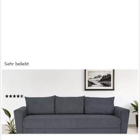
Sehr beliebt
HOME AFFAIRE
3-Sitzer MAGHERA 230 cm - OTTO. Verlässliche Qualität.,
Schlafsofa, Bettkasten, pflegeleicht
(45)
ab 549,99 €
UVP
829,00 €
-34%
lieferbar - in 3-5 Werktagen bei dir
+1