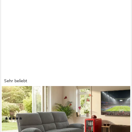
Sehr beliebt
HOME AFFAIRE
3-Sitzer LANNOY, manuelle o. elelektrische Relaxfunktion in 2
Sitzen, USB A/C, Liegefunktion (105°-150), Reclinersofa,
Webstoff, Federkern
(61)
ab 559,99 €
UVP
1.599,99 €
-65%