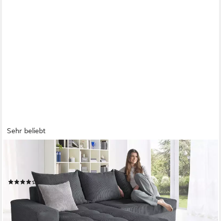
Sehr beliebt
COLLECTION AB
Ecksofa Josy L-Form, B: 214 cm in Cord, Cord-Mix,
Schlaffunktion, Bettkasten & 2 Zierkissen, Federkern
(81)
599,99 €
UVP
1.199,00 €
-50%
lieferbar in 2 Wochen