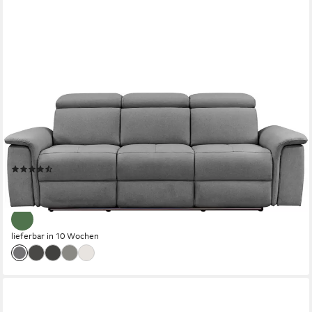
OTTO HOME
3-Sitzer Pareli 229cm, manuelle u. elektr. Relaxfunktion in 2
Sitzen, USB, KT-Verstellung, LED Beleuchtung, in Echtleder,
Kunstleder, Web
(20)
1.549,99 €
UVP
2.799,00 €
-45%
lieferbar in 10 Wochen