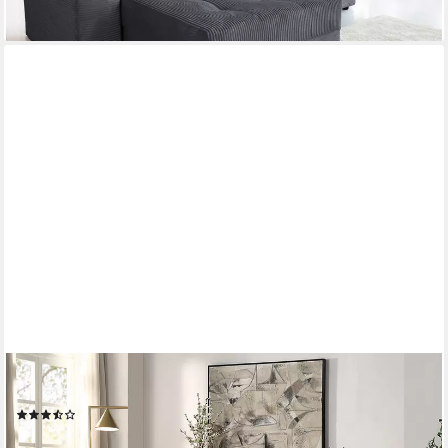
+5
ATLANTIC HOME COLLECTION
3-Sitzer Stella, inkl. 2 Zierkissen und mit modernem Teddy Stoff
(27)
379,99 €
UVP
567,00 €