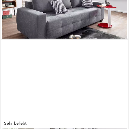
ab 459,99 €
UVP
919,00 €
-50%
lieferbar in 2 Wochen
+4
Sehr beliebt