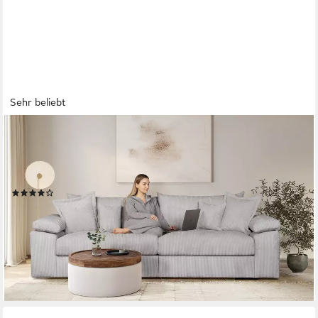
Sehr beliebt
OTTO HOME
Big-Sofa Soft&Cosy XL, B: 246 cm - OTTO. Verlässliche Qualität.,
Mega-Sofa, Cord oder Chenille-Struktur, mit Federkern & 4
Zierkissen
(174)
779,99 €
UVP
1.399,00 €
-44%
lieferbar in 3 Wochen
+7