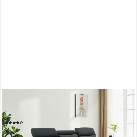
OTTO HOME
3-Sitzer SKAANE Struktur-Sofa, 229 cm, manuelle-u. elektrische
Relaxfunktion, Relax-Funktion in 2 Sitzen, Kopfteilverstellung,
Federkernpolsterung
(13)
ab 959,99 €
UVP
1.999,99 €
-52%