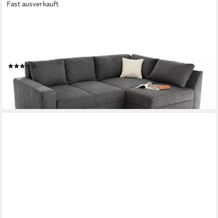
Fast ausverkauft
LUMA-HOME
Ecksofa 15107, Dauerschläfer B260/T181/H88 cm mit 2
Bettkästen, Ottomane links oder rechts montierbar, Federkern,
Boxspring, Kaltschaum-Topper, Mikrofaser in Dunkelgrau
(8)
1.799,00 €
UVP
2.799,00 €
-36%
lieferbar - in 5-6 Werktagen bei dir