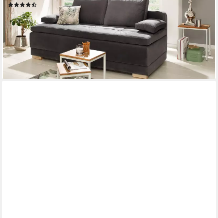
(119)
849,99 €
UVP
1.599,00 €
-47%
lieferbar in 2 Wochen