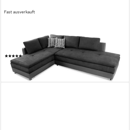
Fast ausverkauft
LUMA-HOME
Ecksofa 15106, Dauerschläfer-Doppelbett B306/T223/H95 cm,
Bettkasten, Regal, Boxspring, Federkern, Wellenunterfederung,
Topper, Schwenkteil rechts, Mikrofaser Anthrazit/Kunstleder
Grau
(3)
1.799,00 €
UVP
2.799,00 €
-36%
lieferbar - in 5-6 Werktagen bei dir