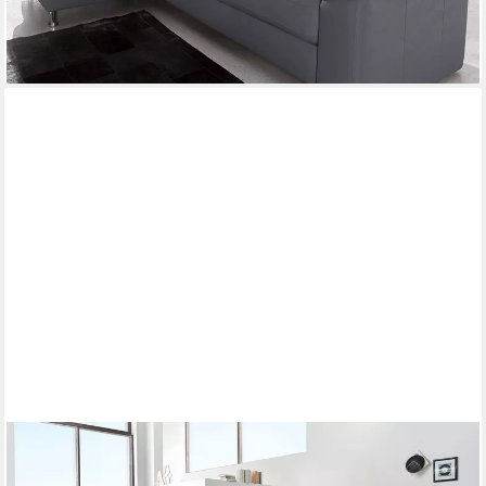
lieferbar in 5 Wochen
+6
DIE PLANBAR
Ecksofa MP-IN17041 L-Form, Breite 320 cm,