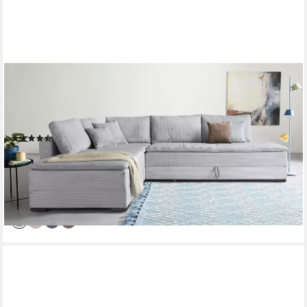
HOME AFFAIRE
Ecksofa Night & Day L-Form, B: 321 cm, mit Dauer-
Schlaffunktion 180x200 cm, Schlaffunktion, Bettkasten, Topper
& 3 Zierkissen, Boxspringbett Cord
(40)
ab 1.379,99 €
UVP
2.499,00 €
-45%
lieferbar in 5 Wochen