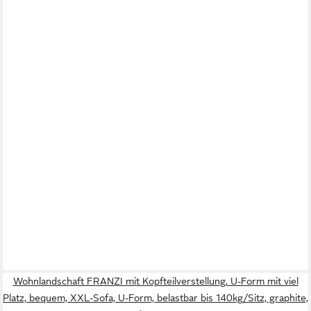
Wohnlandschaft FRANZI mit Kopfteilverstellung, U-Form mit viel
Platz, bequem, XXL-Sofa, U-Form, belastbar bis 140kg/Sitz, graphite,