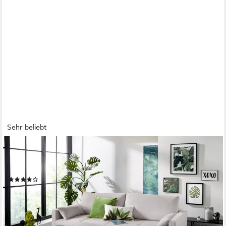
Sehr beliebt
OTTO HOME
Schlafsofa Berlin, B: 218 cm, Liegel. 160x198 cm, Schlaffunktion,
Bettkasten & 2 Zierkissen, Dauerschlafsofa Boxspring
(298)
ab 849,99 €
UVP
1.599,00 €
-47%