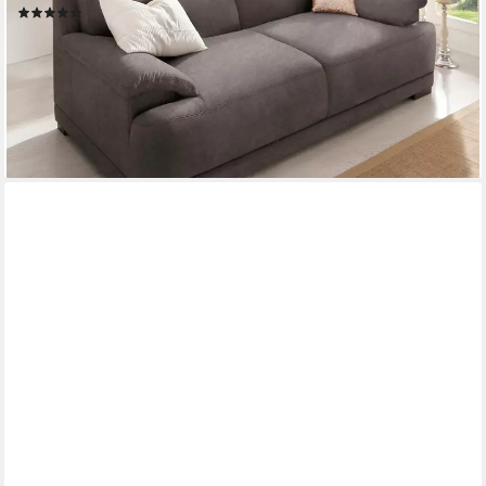
(28)
ab 859,99 €
UVP
1.399,99 €
-39%
lieferbar in 6 Wochen