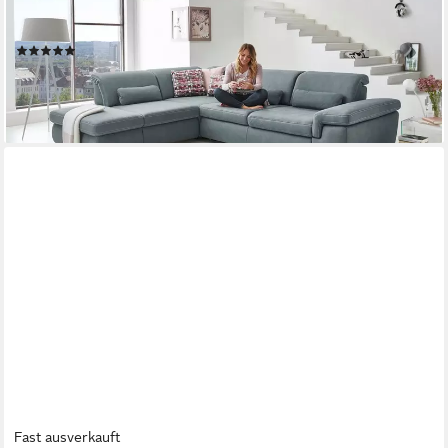
Sitztiefenverstellung, optional Kopfteilverstellung &
Schlaffunktion
(4)
ab 2.287,99 €
lieferbar in 6 Wochen
Fast ausverkauft