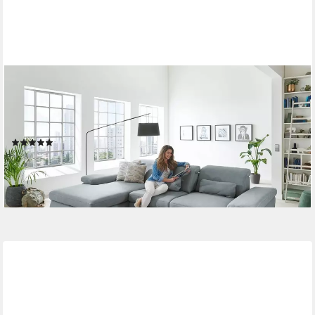
DIE PLANBAR
Ecksofa MP-IN17041 L-Form, Breite 325 cm,
Sitztiefenverstellung, optional Kopfteilverstellung &
Schlaffunktion
(4)
ab 2.079,99 €
lieferbar in 6 Wochen