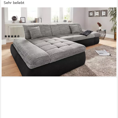
Sehr beliebt
DOMO COLLECTION
Ecksofa PB MORIC wahlweise mit Bettfunktion +
Armteilverstellung, L-Form, im XXL-Format, B/T/H:300/172/80
cm, feine Steppung
(324)
ab 914,60 €
UVP
1.449,99 €
-37%
lieferbar in 4 Wochen