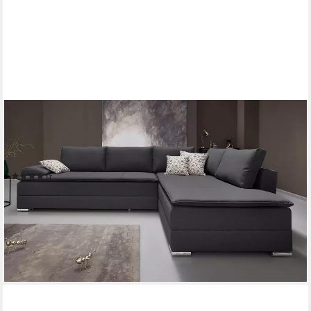
HOME AFFAIRE
Ecksofa Night & Day L-Form, B: 324 cm, Dauer-Schlaffunktion
und Armlehne, Schlaffunktion & Bettkasten, Boxspringbett
180x200 cm
(480)
ab 1.479,99 €
UVP
2.599,00 €
-43%
lieferbar in 3 Wochen
+4