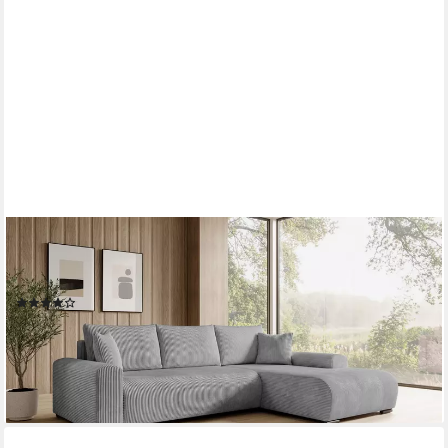
STOREZ24
Ecksofa Ellen, mit Bettkasten und Schlaffunktion, Cordstoff, L-
Form, bequem
(128)
699,00 €
999,00 €
-30%
lieferbar in 3 Wochen
+3