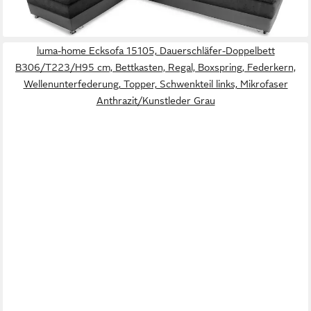
-36%
lieferbar - in 5-6 Werktagen bei dir
luma-home Ecksofa 15105, Dauerschläfer-Doppelbett
B306/T223/H95 cm, Bettkasten, Regal, Boxspring, Federkern,
Wellenunterfederung, Topper, Schwenkteil links, Mikrofaser
Anthrazit/Kunstleder Grau