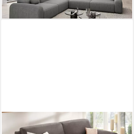
lieferbar in 9 Wochen
+10
HOME AFFAIRE
3-Sitzer Telos mit Boxspring-Federung für hohen Sitzkomfort,
mit Boxspring-Federung