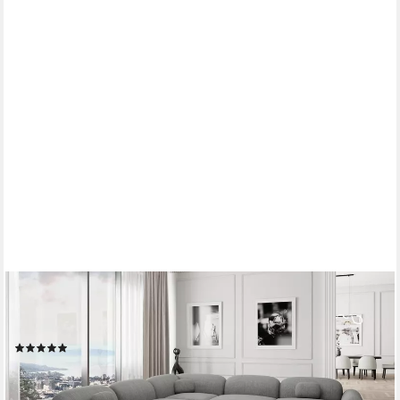
SOFA DREAMS
Ecksofa Stoff Eckcouch Polstersofa Luxus Eck Couch Barcelona
L Form, Loungesofa
(2)
2.249,00 €
UVP
3.549,00 €
-37%