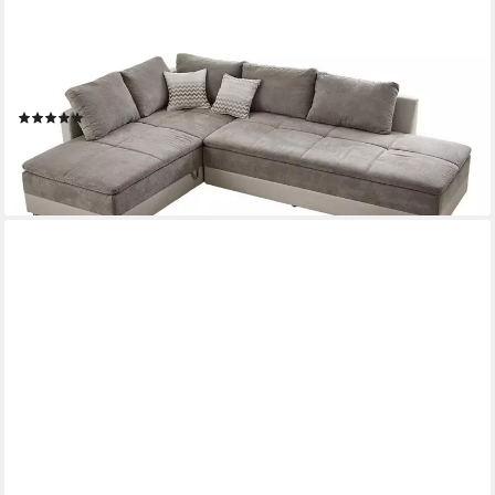
Ecksofa 15102, Dauerschläfer-Doppelbett B306/T223/H95 cm,
Bettkasten, Regal, Boxspring, Federkern, Wellenunterfederung,
Topper, Schwenkteil rechts, Mikrofaser Graubraun/Kunstleder
Beige
(4)
1.799,00 €
UVP
2.799,00 €
-36%
lieferbar - in 5-6 Werktagen bei dir