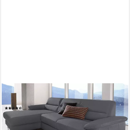
SIT&MORE
Ecksofa Ascara L-Form, inklusive Boxspring/Federkern-
Polsterung, wahlweise mit Schlaffunktion
(84)
1.399,99 €
UVP
2.299,00 €
-39%