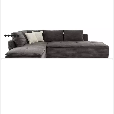
LUMA-HOME
Ecksofa 15163, Dauerschläfer-Doppelbett B306/T223/H95 cm,
Schwenkteil L/R, Bettkasten, Nachtkonsole, Boxspring,
Federkern, Wellenunterfederung, Topper, Bezug Cord
Dunkelgrau
(7)
1.799,00 €
UVP
2.799,00 €
-36%
lieferbar - in 5-6 Werktagen bei dir