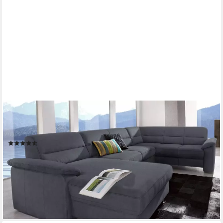
SIT&MORE
Wohnlandschaft Ascara U-Form, inklusive Boxspring/Federkern-
Polsterung, wahlweise mit Schlaffunktion
(115)
2.149,99 €
UVP
3.749,00 €
-43%
lieferbar in 5 Wochen
+6