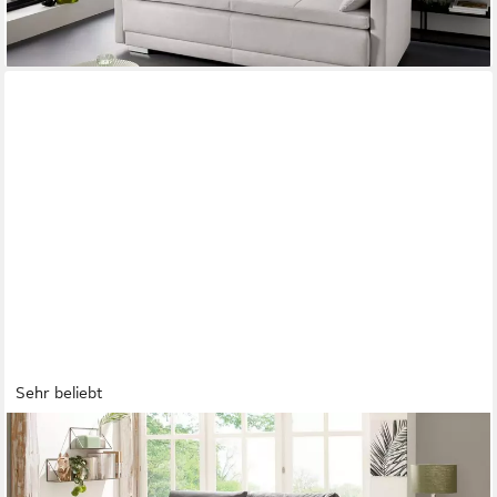
lieferbar in 2 Wochen
+2
Sehr beliebt
OTTO HOME
Schlafsofa Berlin, B: 202 cm, Liegel. 158x200 cm, Schlaffunktion,
Bettkasten & 2 Zierkissen, Dauerschlafsofa Boxspring