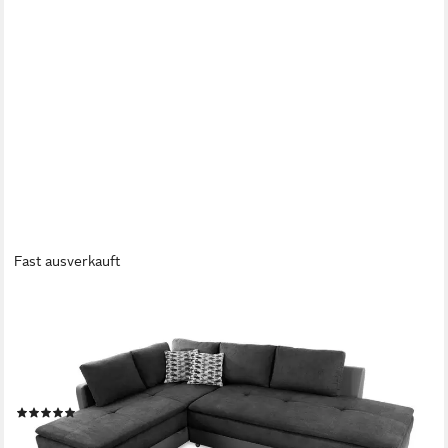
Fast ausverkauft
LUMA-HOME
Ecksofa 15106, Dauerschläfer-Doppelbett B306/T223/H95 cm,
Bettkasten, Regal, Boxspring, Federkern, Wellenunterfederung,
Topper, Schwenkteil rechts, Mikrofaser Anthrazit/Kunstleder
Grau
(3)
1.799,00 €
UVP
2.799,00 €