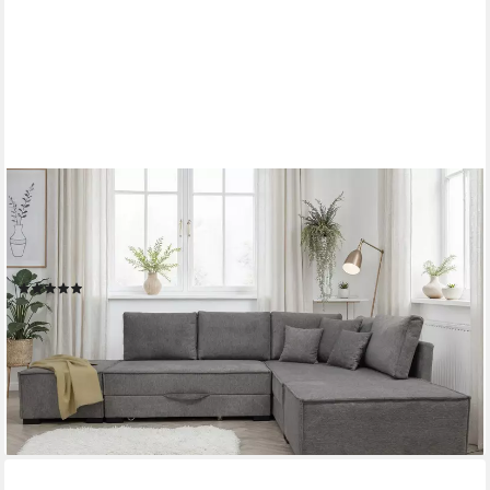
HOME AFFAIRE
Ecksofa Night & Day L-Form, B: 316 cm mit Dauer-Schlaffunktion
180x200 cm, Set: Sofa & Hocker, Schlaffunktion, Bettkasten &
Kissen, Boxspringbett
(9)
1.499,99 €
UVP
2.769,00 €
-46%
lieferbar in 4 Wochen
+4