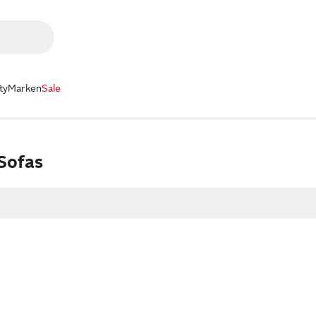
ty
Marken
Sale
 Sofas