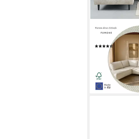
OTTO HOME
Ecksofa Fumone, Leder
Breite 260, mit schw
(6)
1.299,99 €
UVP
1.736,
-25%
lieferbar in 7 Wochen
+3