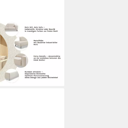
lfüßen, Breite 275 cm, weiches
eroptik, Struktur, Bouclé
i dir