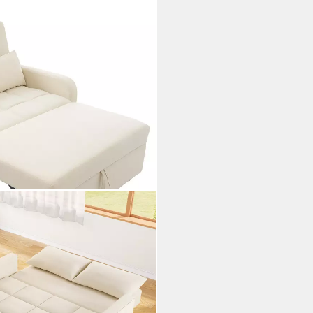
er Rückenlehne & Kissen,
cm 1 Teile, Doppel-Klappsofa
 Sofabett aus Leinen
i dir