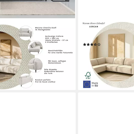
HOME AFFAIRE
optik oder Soft-Touch Chenille,
Ecksofa LORCAN mit Metal
arzen Massivholzfüßen
Sitzgefühl, Metallfüße, Led
(59)
1.199,99 €
99 €
UVP
1.890,00 €
-37%
lieferbar - in 3-5 Werktagen be
+5