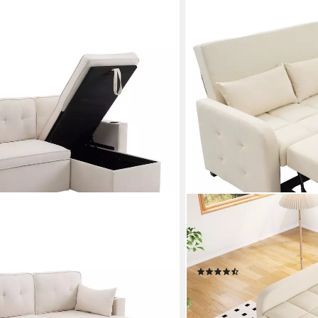
MERAX
esessel mit Schlaffunktion,
Schlafsofa mit verstellbar
tkasten
127x75x94 cm/127x180x57 
Multifunktions Polstersofa
(11)
295,99 €
UVP
699,99 €
-58%
lieferbar - in 5-6 Werktagen be