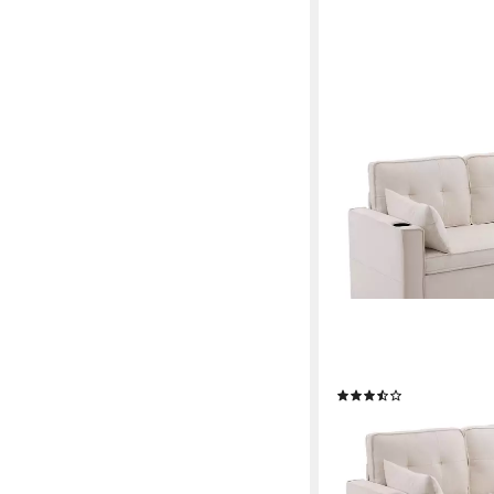
MERAX
Ecksofa L-Form, Loung
Seitentasche und Bet
(3)
509,99 €
UVP
856,99 €
-40%