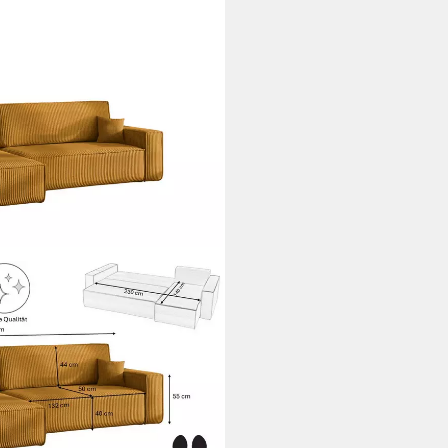
 und bettkasten, BEST XL stoff
Bettfunktion und Bettzeugfach