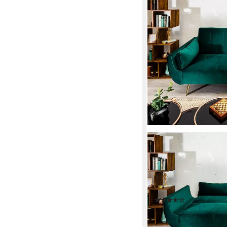
RIESS-AMBIENTE
Schlafsofa DIVANI 22
Pappelholz, inkl. Kissen
mit Bettfunktion - id
Loft
(28)
399,95 €
UVP
799,00 €
-50%