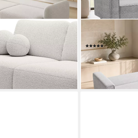
GOLDSTOFF
uclé-Stoff Designer Couch -
Schlafsofa Cordstoff - LU
tive runde Kissen, ausziehbare
schlaffunktion und Bettkas
(1)
731,49 €
UVP
999,00 €
0 €
nur diesen Monat
-27%
lieferbar in 5 Wochen