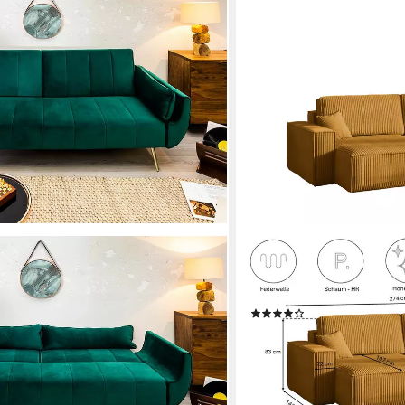
KAISER MÖBEL
0cm smaragdgrün/gold - Samt,
Ecksofa mit schlaffunktion
, Retro, Einzelartikel 1 Teile, 3-Sitzer
Poso, Quelle, Verita, Mit 
(16)
eal für Wohn- und Schlafzimmer oder
ab 799,00 €
UVP
999,00 €
-20%
lieferbar in 3 Wochen
+11