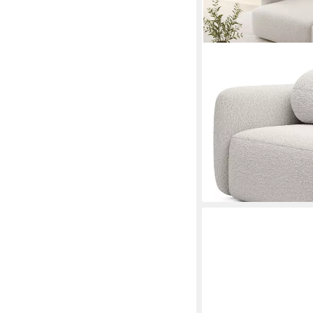
GOLDSTOFF
Schlafsofa Boo mit Bo
modernes Sofa, Dekora
Liegefläche
1.079,00 €
UVP
1.310,0
-18%
lieferbar in 6 Wochen
+4