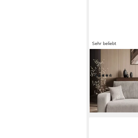
Sehr beliebt
LOOKWAY
Ecksofa PRESTIGE L-F
Bettfunktion und Bettk
(146)
ab 589,00 €
UVP
639,0
-8%
lieferbar - in 7-9 Werktag
+2