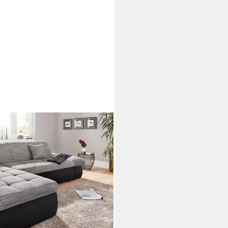
se mit Bettfunktion +
m, im XXL-Format,
ine Steppung