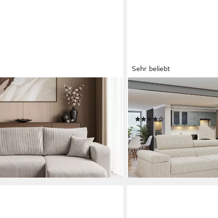
Sehr beliebt
MIRJAN24
orm Couch, Cord-Stoff, mit
Ecksofa Torezio Cord, mit 
asten, Seite universal
Einstellbare Kopfstützen
(111)
899,00 €
0 €
UVP
1.315,00 €
-32%
en bei dir
lieferbar - in 6-8 Werktagen be
+5