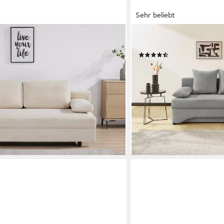
Sehr beliebt
JOCKENHÖFER GRUPPE
d, Breite: 192 cm, Liegefläche
Ecksofa L-Form, B: 191 cm,
(671)
rd-Bezug, mit Bettfunktion &
299,99 €
UVP
549,99 €
-45%
lieferbar - in 5-6 Werktagen be
+4
en bei dir