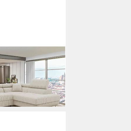
Bettkasten und Schlaffunktion,
, 274x203x70-90 cm
i dir