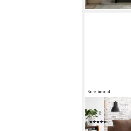
Sehr beliebt
OTTO HOME
Schlafsofa Bella, B: 2
Schlaffunktion, Bettk
(1420)
459,99 €
UVP
919,00 €