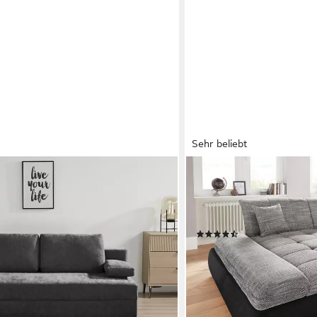
Sehr beliebt
DOMO COLLECTION
eite: 192 cm, Liegefläche 121x192
Ecksofa PB MORIC wahlwei
g, mit Bettfunktion & Bettkasten
Armteilverstellung, L-For
B/T/H:300/172/80 cm, fe
(324)
ab 914,60 €
UVP
1.449,99 €
en bei dir
-37%
lieferbar in 4 Wochen