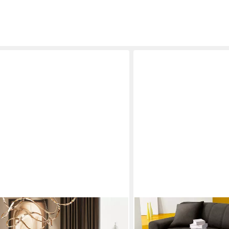
DOMO COLLECTION
 CARLOS L-Form, Cord-Stoff, mit
Ecksofa TURAH 239x152 cm