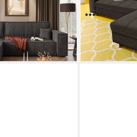
tkasten, Seite universal
Steppung, wahlw. mit Bett
Dauertiefpreis
0 €
(185)
ab 629,99 €
UVP
1.199,99 €
-48%
lieferbar in 2 Wochen