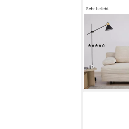
Sehr beliebt
OTTO HOME
Schlafsofa ONNIKO Cor
121x192 cm, softer Co
Bettkasten
(58)
229,99 €
UVP
399,99 €
-43%
lieferbar - in 5-6 Werktag