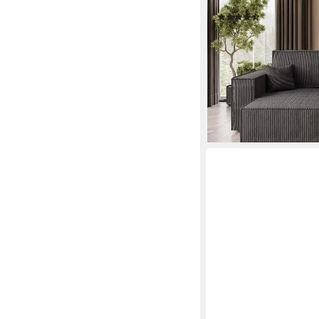
Schlaffunktion und Bet
(188)
ab 579,00 €
UVP
689,0
-16%
lieferbar in 3 Wochen
+2