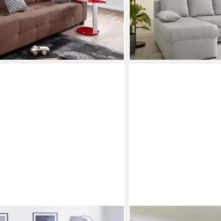
-50%
lieferbar - in 5-6 Werktagen be
+4
MIRJAN24