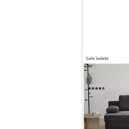
Sehr beliebt
OTTO HOME
Schlafsofa ONNIKO, Br
cm, Feinstruktur-Bezu
(41)
224,99 €
UVP
399,99 €
-44%
lieferbar - in 5-6 Werktag