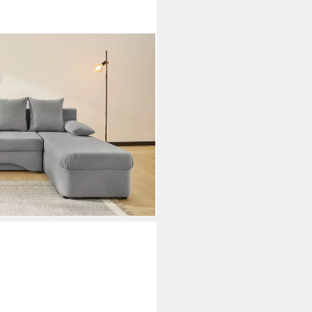
 mit Schlaffunktion & Bettkasten
i dir