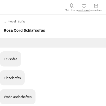
Mein Konto
Merkzettel
Warenkorb
…
Möbel
Sofas
Rosa Cord Schlafsofas
Ecksofas
Einzelsofas
Wohnlandschaften