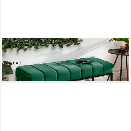
RIESS-AMBIENTE
Polsterbank PETIT BEAUTÉ 108cm smaragdgrün / schwarz
(Einzelartikel, 1-St), Flur · Samt · Metall · Schlafzimmer
(19)
89,95 €
lieferbar - in 3-4 Werktagen bei dir