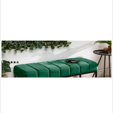
RIESS-AMBIENTE
Polsterbank PETIT BEAUTÉ 108cm smaragdgrün / schwarz
(Einzelartikel, 1-St), Flur · Samt · Metall · Schlafzimmer
(19)
89,95 €
lieferbar - in 3-4 Werktagen bei dir