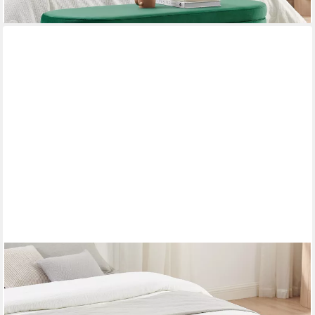
+1
MODFU
Polsterbank 20L Stauraum, Holzbeine & Massivholzrahmen
(Packung, 1-St., Aufbewahrungsbank 110x40x42 cm,
Dunkelgrün, Samt-Stoff), Vielseitige Schuhbank für Flur, Schlaf-