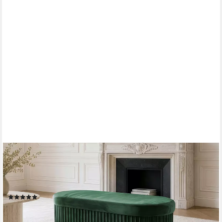
RIESS-AMBIENTE
Polsterbank ÉLAN 80cm grün - Samt, Sitzbank, mit Stauraum,
faltbar, platzsparend (Einzelartikel, 1-St), Eleganter Sitz mit
Steppung - ideal für stilvolle & moderne Wohnräume
(1)
34,95 €
UVP
49,95 €
-30%