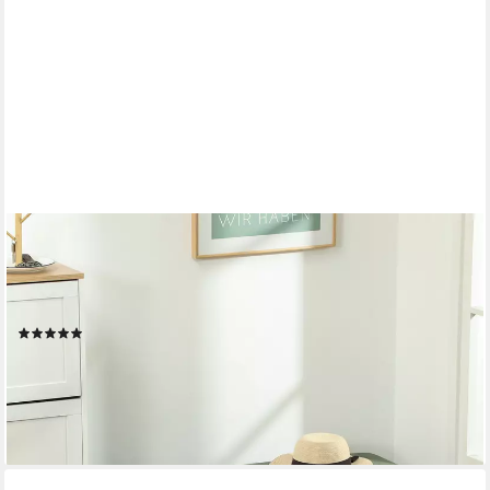
HOMCOM
Polsterbank Sitzbank mit Cordbezug, Metallbeinen, Flurmöbel,
220 kg belastbar (Schuhbank, 1-St., getuftete Bettbank), für
Schlafzimmer, Wohnzimmer, Flur 100 x 36 x 45 cm Grün
(6)
61,99 €
UVP
101,90 €
-39%
lieferbar - in 2-3 Werktagen bei dir