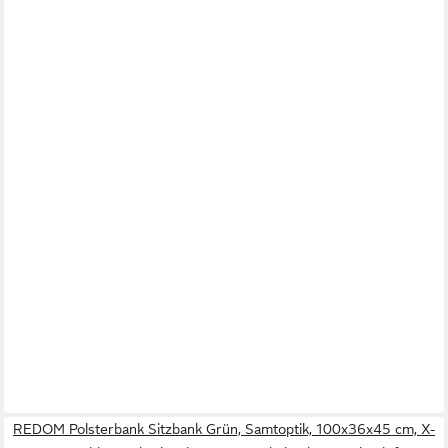
REDOM Polsterbank Sitzbank Grün, Samtoptik, 100x36x45 cm, X-