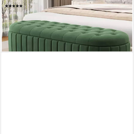
120x40x43cm Samtstoff
(12)
137,99 €
UVP
249,99 €
-45%
lieferbar - in 5-6 Werktagen bei dir