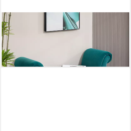
OKWISH
Polsterbank Luxus Polsterbank 117x40x58cm (Packung, 1-St.,
Stilvolle Sitzbank für Wohnzimmer & Schlafzimmer, Samtoptik),
Bequeme Flurbank & Bettbank mit edlem Design, in Grün
215,99 €
lieferbar - in 6-8 Werktagen bei dir