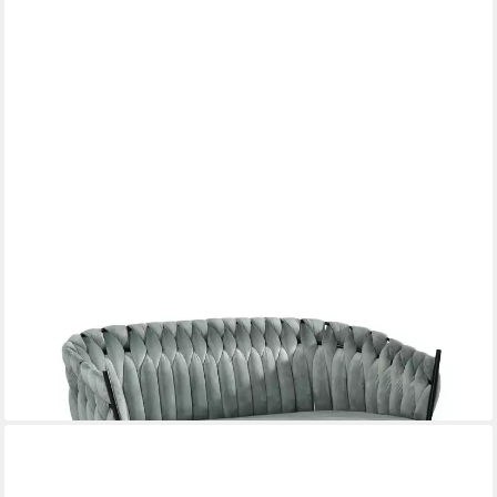
COMPLEO
Polsterbank 2-Sitzer, Geflecht, velvet, ROSE perfekt für den Flur
449,00 €
lieferbar in 4 Wochen
+3