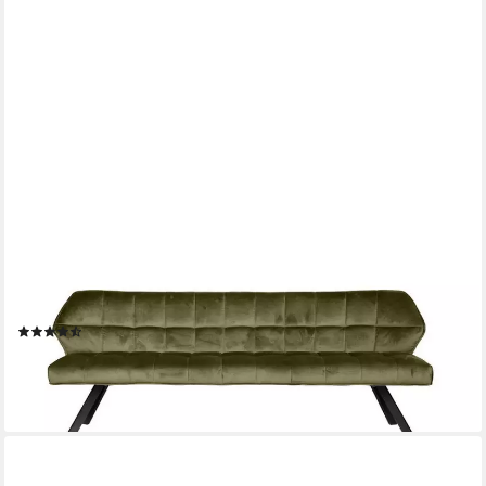
VINTAGEHAUS
Polsterbank Set Esstischbank Raster + 2 Armlehnstühle Samt
oder Strukturstoff (3 teiliges Set), Frei im Raum aufstellbar
(8)
1.069,00 €
lieferbar - in 8-10 Werktagen bei dir