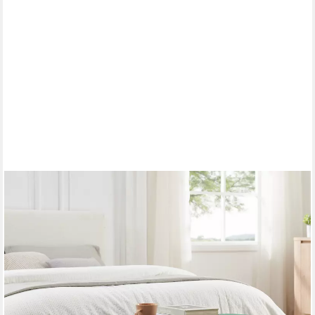
REDOM
Polsterbank Inkl. 20L Fach, stabiler Holzrahmen (Packung, 1-St.,
Polsterbank mit Stauraum 110x40x42 cm, Samt-Bezug,
Dunkelgrün), Ideal als Sitzbank & Aufbewahrung für Schuhe &
Accessoires
139,99 €
UVP
179,99 €
-22%
lieferbar - in 6-8 Werktagen bei dir