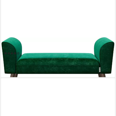
PLAYBOY
Polsterbank TIFFANY
(1)
149,99 €
lieferbar - in 6-8 Werktagen bei dir