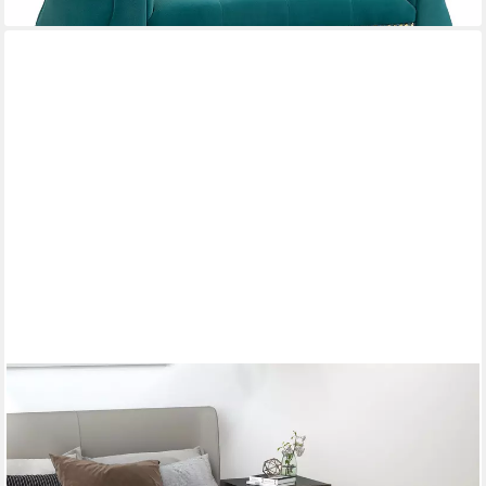
OKWISH
Polsterbank 100x36x45cm Samtoptik mit X-Muster, gepolstert
(Packung, 1-St., Sitzbank & Bettbank für Schlafzimmer & Flur, in
Grün), Belastbar bis 120 kg, stilvolle Aufbewahrung für Schuhe &