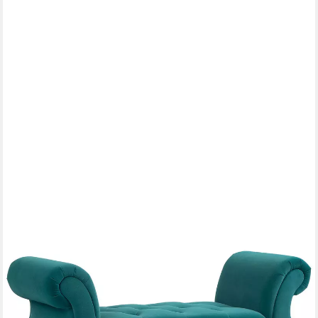
MODFU
Polsterbank Samtbank 117x40x58 cm, luxuriöse Polsterung,
weich & komfortabel (Packung, 1-St., Vielseitig als Flurbank,
Bettbank & Deko-Element nutzbar), Edle Sitzbank mit hohem
Sitzkomfort für Eingangsbereich & Ankleide
215,99 €
lieferbar - in 6-8 Werktagen bei dir