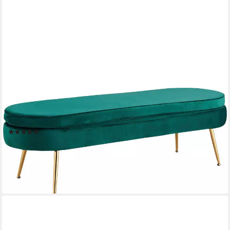
SALESFEVER
Polsterbank Clam Elegante Bank mit Polsterung, Eleganz in Gold:
Breite 142cm
(2)
189,99 €
UVP
441,00 €
-57%
lieferbar - in 6-8 Werktagen bei dir