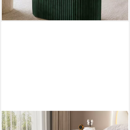
lieferbar - in 5-6 Werktagen bei dir
FLIEKS
Polsterbank, Stauraum Polsterhocker Fußbank Sofabank