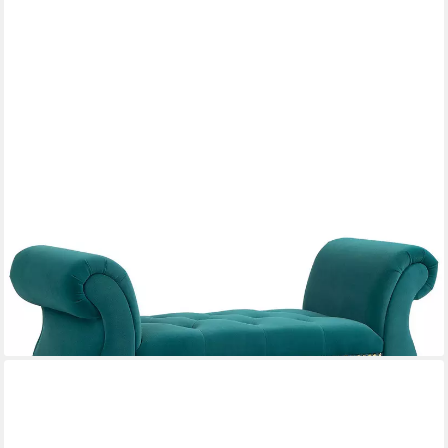
REDOM
Polsterbank Luxus Sitzbank Grün, Samtoptik, 117x40x58 cm,
gepolstert (Packung, 1-St., Polsterbank für Wohnzimmer &
Schlafzimmer), Stilvoll & bequem – elegante Sitzgelegenheit für
Zuhause
215,99 €
lieferbar - in 6-8 Werktagen bei dir