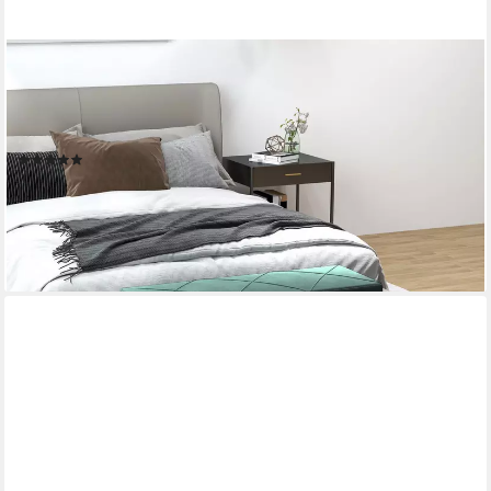
HOMCOM
Polsterbank Sitzbank in Samtoptik, Stahlbeine, Schuhbank für
Wohnzimmer, Flur (Flurbank, 1-St., Bettbank), für Schlafzimmer,
100 x 36 x 45 cm, Grün
(6)
55,99 €
UVP
88,90 €
-37%
lieferbar - in 2-3 Werktagen bei dir