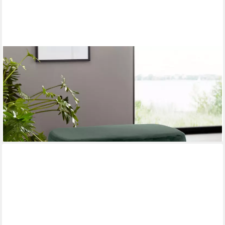
LOFT24
Polsterbank Beate, Bank, Hocker, Bezug in Samtoptik,
Metallgestell filigran
94,99 €
UVP
119,99 €
-21%
lieferbar - in 4-5 Werktagen bei dir