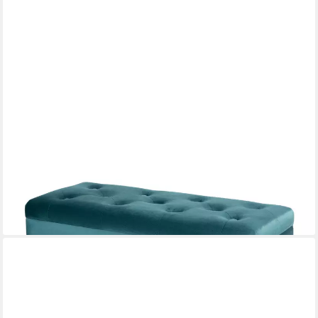
HAWTHYHOME
Polsterbank aus Samt mit Stauraum Sitzbank mit Holzbeinen
60,99 €
UVP
99,99 €
-39%
lieferbar - in 4-5 Werktagen bei dir