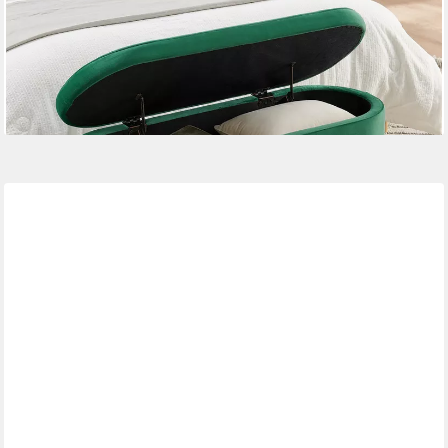
& Wohnzimmer
139,99 €
UVP
179,99 €
-22%
lieferbar - in 6-8 Werktagen bei dir
+1