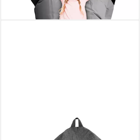
lieferbar - in 2-3 Werktagen bei dir
+3
GREEN BEAN
Sitzsack Indoor Sitzsack L Home Linen + Hocker (2er Set Indoor
Sitzsack 80x90x50cm + Sitzpouf 45x25cm mit EPS-Perlen