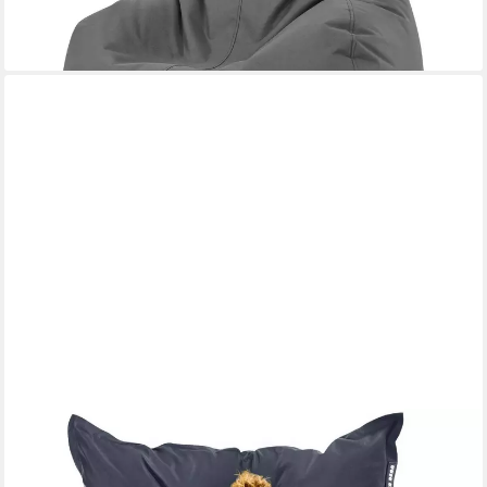
lieferbar - in 2-3 Werktagen bei dir
+11
GREEN BEAN
Sitzsack XXL Outdoor Sitzsack Square 140x180cm (XXL
Riesensitzsack 140x180cm 380 Liter Kinder & Erwachsene