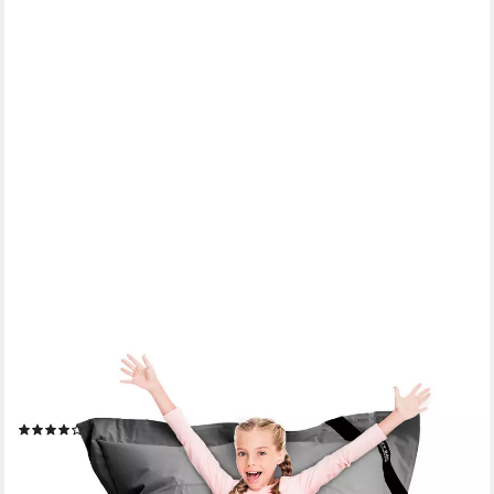
LAZYBAG
Sitzsack Sitzsack XL 250 Liter Indoor Outdoor – Wasserfester
Riesensitzsack (XL 250 Liter, Riesensitzsack), Junior-Sitzkissen
Sessel
(37)
49,95 €
UVP
119,95 €
-58%