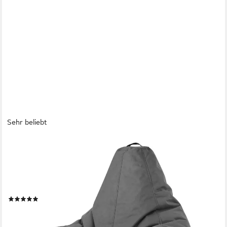
Sehr beliebt
GREEN BEAN
Sitzsack Gaming Sitzsack Lounge Chair Cozy (Sitzsack mit
Rückenlehne 80x70x90cm - Gaming Chair mit 230L EPS-Perlen
Füllung, Kuschelig Weich Waschbar), Bean Bag Bodenkissen
Lounge Sitzhocker Relax-Sessel Gamer Gamingstuhl
(172)
79,99 €
UVP
109,95 €
-27%