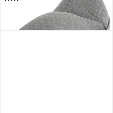
59,99 €
UVP
99,95 €
-40%
lieferbar - in 2-3 Werktagen bei dir
+2