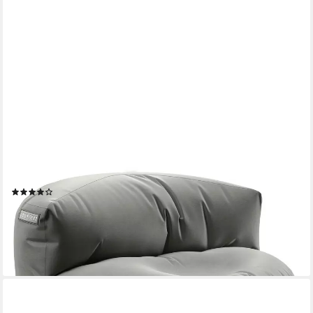
GREEN BEAN
Sitzsack Sitzsack Sofa Indoor Outdoor Lounge (mit Rückenlehne,
wasserabweisender & abwaschbarer Bezug), Couch
Sitzmöglichkeit Gartenliege mit Rückenlehne
(12)
71,99 €
UVP
129,95 €
-45%
lieferbar - in 2-3 Werktagen bei dir
+3