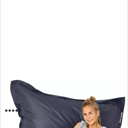
GREEN BEAN
Sitzsack XXL Riesen-Sitzsack Square 140x180cm
(Riesensitzsack), 140x180cm Kinder & Erwachsene Bean Bag
EPS Perlen Füllung
(6)
69,99 €
UVP
119,95 €
-42%