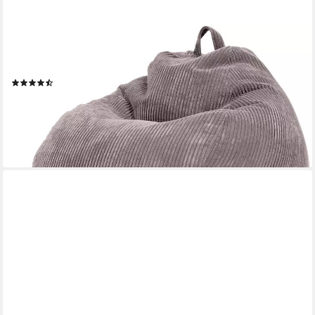
GREEN BEAN
Sitzsack XXL Sitzsack Scoop + Hocker aus Cord, Indoor
Sitzkissen mit Sitzhocker, Relax Sessel
(20)
139,99 €
UVP
199,95 €
-30%
lieferbar - in 2-3 Werktagen bei dir
+4