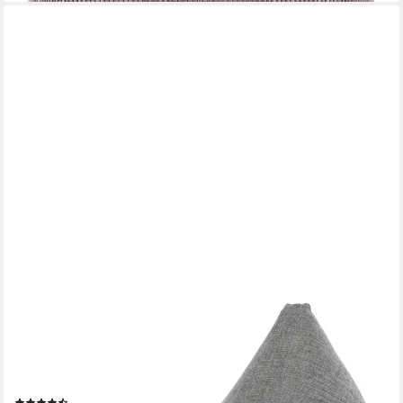
GREEN BEAN
Sitzsack Indoor XXL Sitzsack 150x100x100cm (Indoor XXL
Sitzsack 150x100x100cm mit EPS-Perlen Füllung -, Kuschelig
Weich Waschbar), Bodenkissen Liegekissen Sitzkissen
Chillkissen Liegekissen
(6)