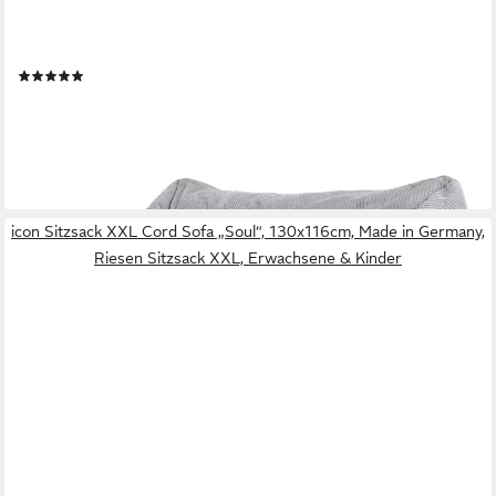
ICON
Sitzsack cord Sofa Erwachsene „Cecilia", Made in Germany, für
Erwachsene, XXL Sitzsack, mit Füllung
(7)
199,99 €
UVP
249,99 €
-20%
lieferbar - in 3-4 Werktagen bei dir
icon Sitzsack XXL Cord Sofa „Soul“, 130x116cm, Made in Germany,
Riesen Sitzsack XXL, Erwachsene & Kinder