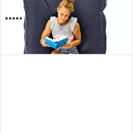
Bean Bag EPS Perlen Füllung, Groß Draußen Outdoor
Liegekissen), Waschbar Wetterfest Lounge Sitzkissen
(294)
Bodenkissen
76,99 €
UVP
119,95 €
-36%
lieferbar - in 2-3 Werktagen bei dir
+16