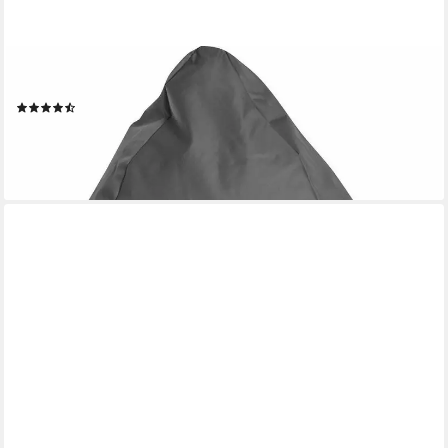
SITTING POINT
Sitzsack BRAVA XXL
(54)
81,20 €
lieferbar - in 6-8 Werktagen bei dir
+5