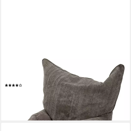
GREEN BEAN
Sitzsack XXL Riesen Sitzsack Square aus Cord (XXL aus
Cordstoff 370 Liter mit EPS-Perlen Füllung, Kuschelig Weich
Waschbar), Sitzkissen Lounge Chair Relax-Sessel Kinder
Erwachsene
(15)
102,99 €
UVP
169,95 €
-39%
lieferbar - in 2-3 Werktagen bei dir
+3