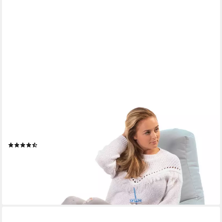
SUNNYPILLOW
Sitzsack Gaming Sitzsack XXL mit Styropor Füllung für Kinder &
Erwachsene
(56)
50,45 €
64,87 €
-22%
lieferbar - in 4-5 Werktagen bei dir
+10