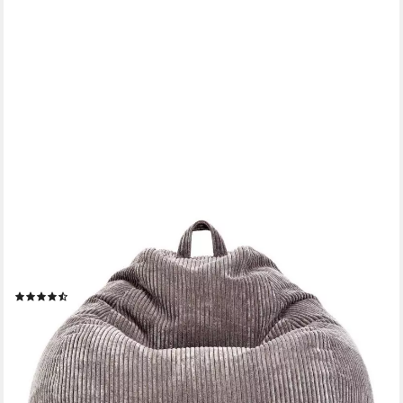
GREEN BEAN
Sitzsack Indoor Sitzsack Scoop 90x110cm - Cord (Indoor
Sitzsack 90x110cm aus Cordstoff mit EPS-Perlen Füllung,
Kuschelig Weich Waschbar - Drinnen Bodenkissen Liegekissen
Sitzkissen), Sitzhocker Relax-Sessel Kinder Erwachsene Stoff
(9)
94,99 €
UVP
149,95 €
-37%
lieferbar - in 2-3 Werktagen bei dir
+4