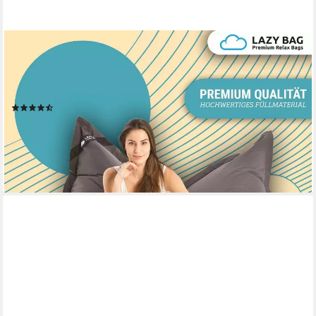
LAZYBAG
Sitzsack Lazybag – XXL Nylon Sitzsack – Wasserfest, Innen und
Außen,180x140 cm (Sitzkissen Bean-Bag, Nylon Bezug), 180 x
140 cm
(14)
69,95 €
UVP
159,95 €
-56%
lieferbar - in 2-3 Werktagen bei dir