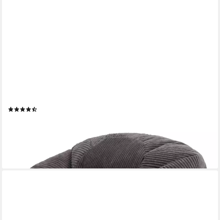
ICON
Sitzsack Erwachsene XXL aus Cord „Kingston“, Sitzsack XXL,
Made in Germany, für Erwachsene & Kinder, für Wohnzimmer
(3)
99,99 €
UVP
119,99 €
-17%
lieferbar - in 3-4 Werktagen bei dir