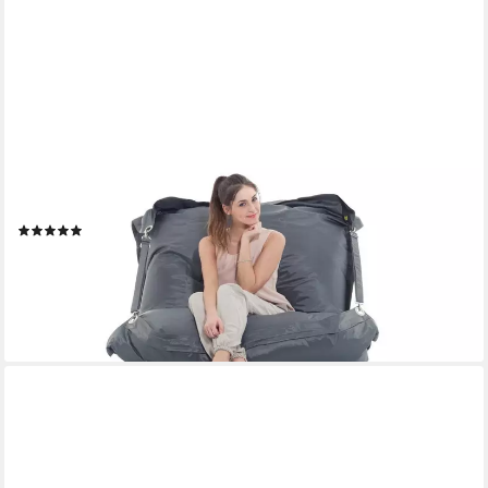
SMOOTHY
Sitzsack SMOOTHY XXL Nylon Sitzsack 420D - Indoor &
Outdoor Lounge Sitzkissen (Riesensitzsack, Sitzkissen Bean-Bag
Sessel), für Kinder & Erwachsene
(4)
89,00 €
UVP
189,00 €
-53%
lieferbar - in 2-3 Werktagen bei dir
+5