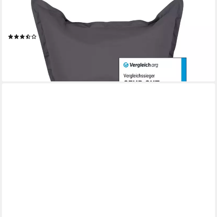
Sitzsack XXL Bean Bag Riesen-Sitzkissen 380L 140x180cm
Special Edition, Wasserfester Indoor & Outdoor BeanBag mit
EPS-Perlen
(5)
99,99 €
lieferbar - in 2-3 Werktagen bei dir
+12