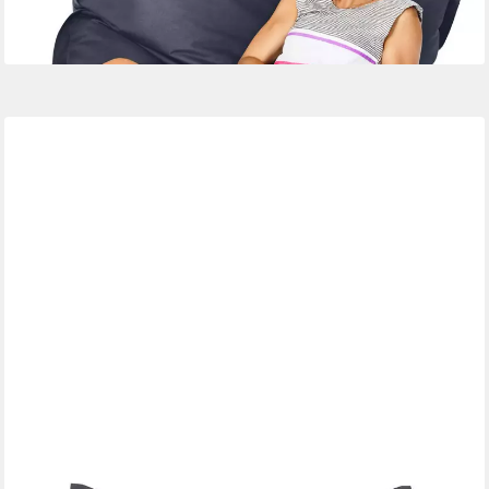
lieferbar - in 2-3 Werktagen bei dir
+13
LUMALAND