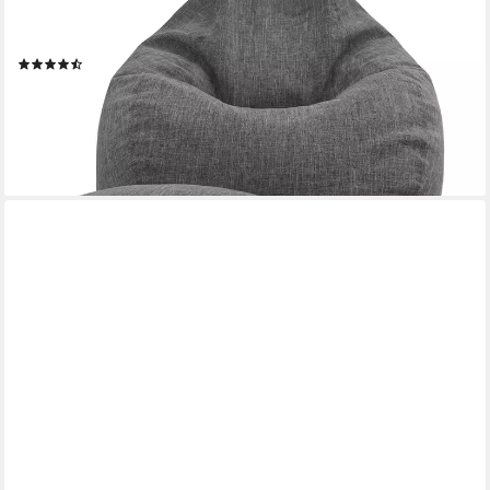
Füllung -, Fußhocker Fußkissen Sitz-pouf Bodenkissen
Liegekissen), Sitzkissen Lounge Chair Sitzhocker Relax-Sessel
(19)
Bean Bag
109,99 €
UVP
189,95 €
-42%
lieferbar - in 2-3 Werktagen bei dir
+2