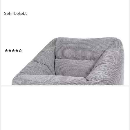
Sehr beliebt
ICON
Sitzsack Riesen Sessel aus Cord Flauschig „Natalia" mit Hocker
(Spar-Set, 1 x Sitzsack-Sessel, 1 x Fußhocker), Sitzsack XXL,
Made in Germany, für Erwachsene & Kinder, für Wohnzimmer
(75)
159,99 €
UVP
199,99 €
-20%
lieferbar - in 3-4 Werktagen bei dir
+3