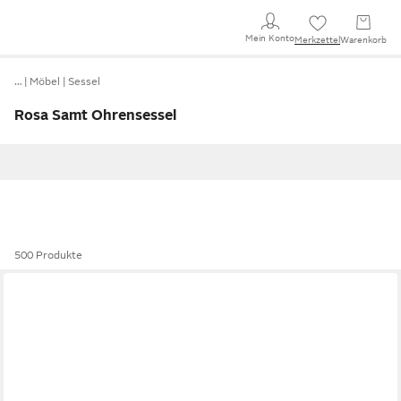
Mein Konto
Merkzettel
Warenkorb
…
Möbel
Sessel
Rosa Samt Ohrensessel
500 Produkte