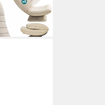
keit 60x105x87cm
i dir