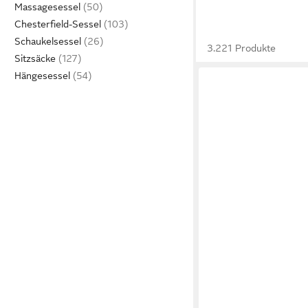
Massagesessel
Chesterfield-Sessel
Schaukelsessel
3.221 Produkte
Sitzsäcke
Hängesessel
LOOKWAY
Drehsessel FLUFFY m