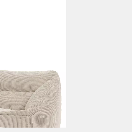
 Cord Flauschig „Natalia" mit
sack-Sessel, 1 x Fußhocker),
many, für Erwachsene & Kinder,
i dir