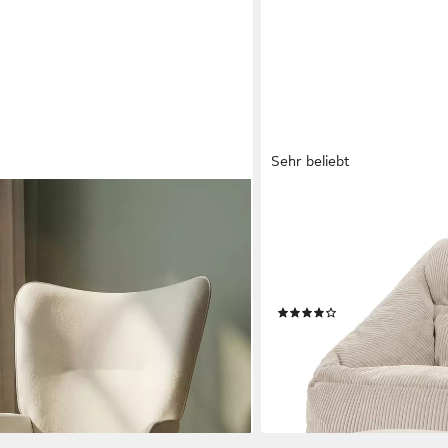
Sehr beliebt
ICON
ochlehnsessel, TV-Sessel,
Sitzsack Riesen Sessel aus
sel mit stabilem Echtholzgestell
Hocker (Spar-Set, 1 x Sitz
Sitzsack XXL, Made in Ger
für Wohnzimmer
(74)
149,99 €
UVP
199,99 €
-25%
en bei dir
lieferbar - in 3-4 Werktagen be
+3