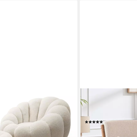
BONZY HOME
it Fußhocker Bequemer Relaxsessel
Loungesessel Sessel mit 
essel 1x Fußhocker), Drehsessel
150kg belastbar,Einzelsess
mit Kissen, Einzelsessel 
(2)
ab 139,99 €
UVP
399,99 €
en bei dir
-65%