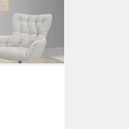
Drehfunktion u. Hocker, Web-
i dir