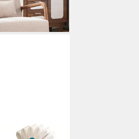
i dir
stellbare Lehne Drehbar