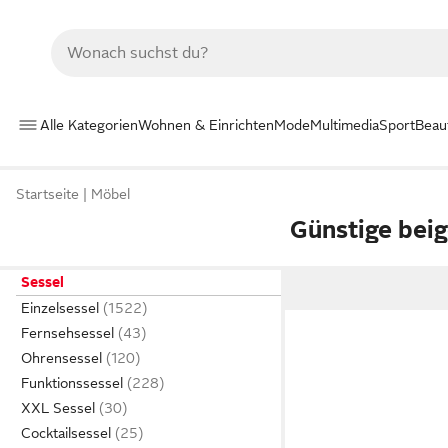
Alle Kategorien
Wohnen & Einrichten
Mode
Multimedia
Sport
Beau
Startseite
Möbel
Günstige beig
Sessel
Einzelsessel
Fernsehsessel
Ohrensessel
Funktionssessel
XXL Sessel
Cocktailsessel