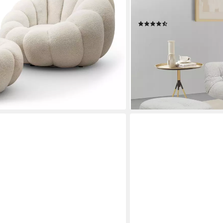
essel 1x Fußhocker), Drehsessel
Relaxsessel mit 360-Grad-
Stoff
(4)
189,99 €
UVP
449,99 €
nur diesen Monat
en bei dir
-58%
lieferbar - in 1-2 Werktagen be