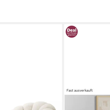
Fast ausverkauft
HOME AFFAIRE
it Fußhocker Bequemer Relaxsessel
Drehsessel VERGAS Ohrens