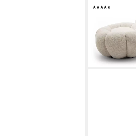
für Wohnzimmer (1x S
(17)
409,00 €
UVP
479,00 €
-15%
lieferbar - in 6-7 Werktag