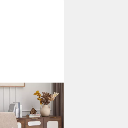
Kissen&Armlehnen, Relaxsessel
el (1-St), Ergonomischer Sessel
für Wohnzimmer