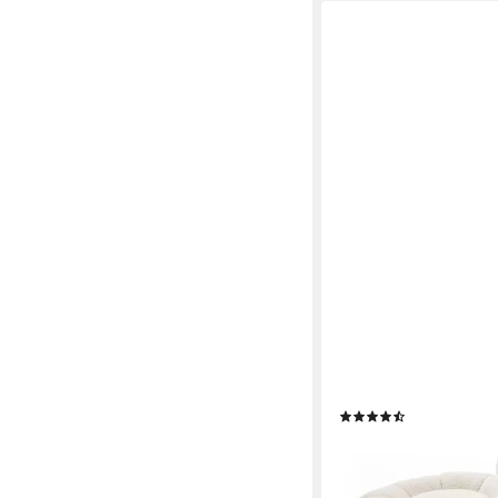
LOOKWAY
Drehsessel FLUFFY m
für Wohnzimmer (1x S
(17)
409,00 €
UVP
479,00 €
-15%
lieferbar - in 6-7 Werktag