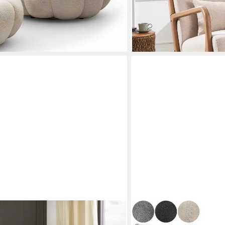
lieferbar - in 3-4 Werktagen be
E
CASARIA
 76 cm, Sitzhöhe: 47 cm, Set: mit
Relaxsessel Aberdeen, ver