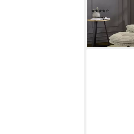
Hocker, 360° Drehfun
(69)
249,99 €
UVP
449,99 €
-44%
lieferbar - in 2-3 Werktag