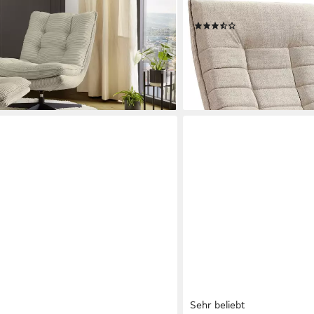
ktion, Cord
Klappbar 150kg Belastbar
(137)
99,95 €
134,95 €
-26%
en bei dir
lieferbar - in 3-4 Werktagen be
Sehr beliebt