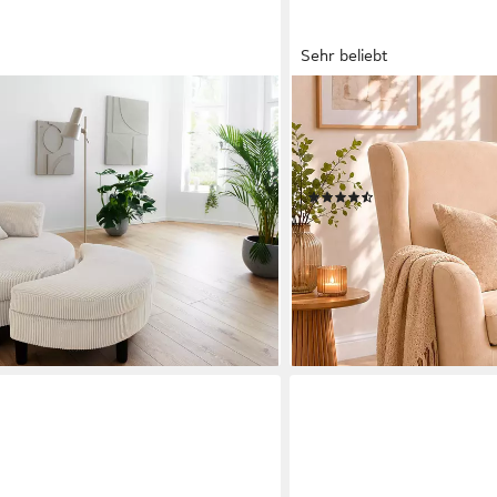
Sehr beliebt
OTTO HOME
 B: 114 cm, Sitzhöhe: 42 cm, XXL-
Ohrensessel CHILLY, Micro
ocker, Rückenstütze & 4 Zierkissen
(Set, 2-St., bestehend aus
Dauertiefpreis
(1097)
199,99 €
UVP
549,99 €
-64%
en bei dir
lieferbar - in 2-3 Werktagen be