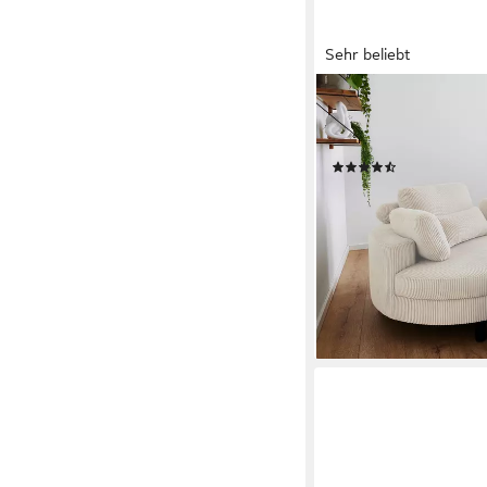
Sehr beliebt
OTTO HOME
Loveseat Ravi Sessel,
Sessel, mit Stauraumh
(106)
379,99 €
UVP
555,00 €
-32%
lieferbar - in 2-3 Werktag
+2