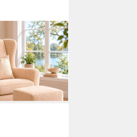
faser-Bezug, Sessel mit Hocker
 Sessel und Hocker), Unser
i dir