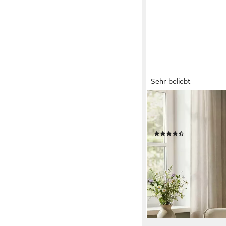
Sehr beliebt
INOSIGN
Relaxsessel KEADY, H
Relaxsessel, Ohrenses
(35)
99,99 €
UVP
239,99 €
-58%
lieferbar - in 1-2 Werktag