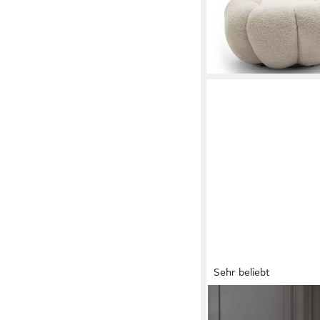
Sehr beliebt
JOCKENHÖFER GRUPP
Relaxsessel Kasper, B: