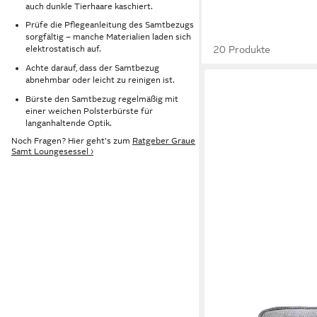
auch dunkle Tierhaare kaschiert.
Prüfe die Pflegeanleitung des Samtbezugs
sorgfältig – manche Materialien laden sich
20 Produkte
elektrostatisch auf.
Achte darauf, dass der Samtbezug
abnehmbar oder leicht zu reinigen ist.
Bürste den Samtbezug regelmäßig mit
einer weichen Polsterbürste für
langanhaltende Optik.
Noch Fragen? Hier geht's zum
Ratgeber Graue
Samt Loungesessel ›
HJH LIVING
Loungesessel Criss-Cr