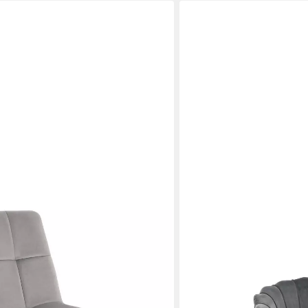
VENTURE HOME
t., Clubsessel), Cocktailsessel,
Loungesessel
369,00 €
ene Beine, Samt, Grau
lieferbar - in 9-11 Werktagen b
en bei dir