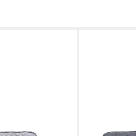
SVITA
oss 20 Polstersessel Stoff ohne
Loungesessel HENRY, gepo