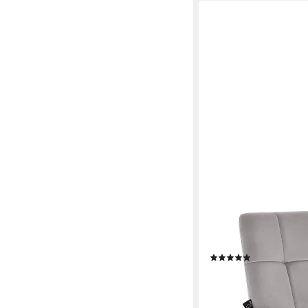
SVITA
Loungesessel LYNN (1-S
ohne Armlehnen, Gold
(1)
79,99 €
119,99 €
-33%
lieferbar - in 4-5 Werktag