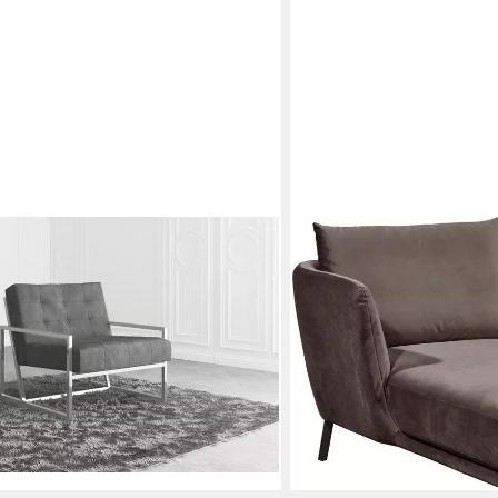
SCHÖNER WOHNEN-KOLLEK
it Metall Füßen aus Samtstoff,
Loungesessel Pearl Relaxse
urethanschaum
Relaxkomfort, bequem, ele
schmale Armlehnen
989,99 €
UVP
1.245,00 €
-20%
lieferbar in 12 Wochen