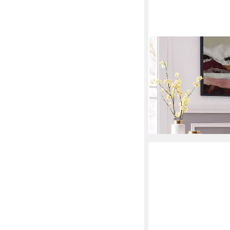
LOFT24
Loungesessel Bruce (1-
Armlehnsessel, Metall
199,99 €
UVP
599,99 €
-67%
lieferbar - in 4-5 Werktag
+2