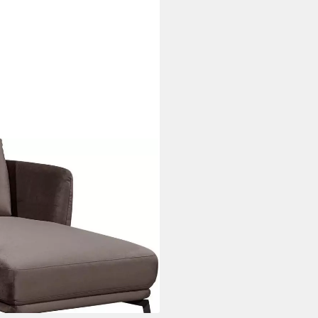
TION
ssel mit tollem Sitz- und
gant und zeitloses Design,