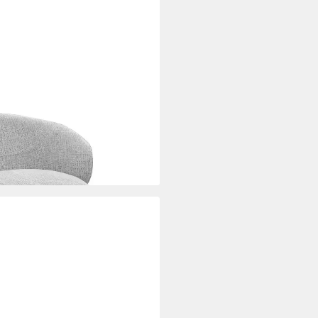
i dir