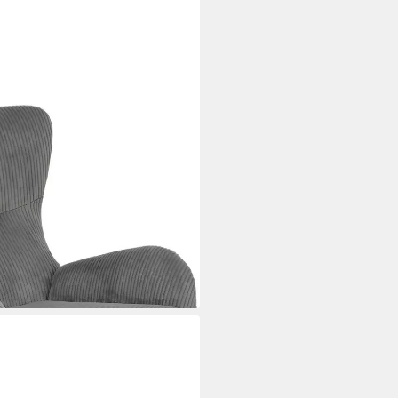
t),
estell;Microfaser
i dir