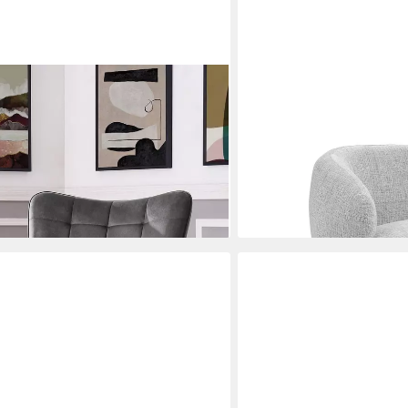
LE CANAPÉ
St), Polstersessel, Sessel,
Loungesessel, Chenille
399,00 €
gestell, Sitzhöhe 44 cm
lieferbar - in 6-8 Werktagen be
en bei dir