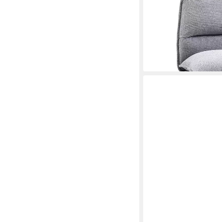
Armlehnen, Bürostuhl,
Wohnzimmer Home-Of
114,90 €
lieferbar - in 6-7 Werktag