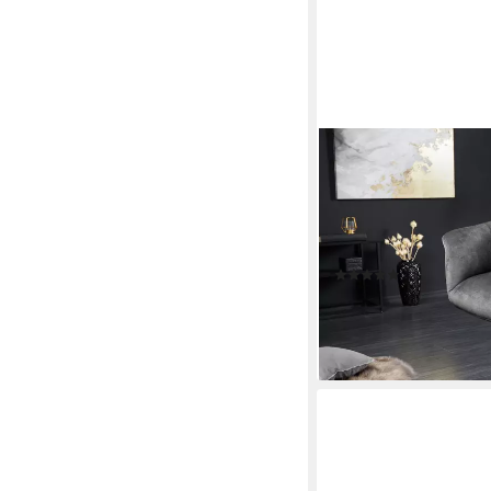
RIESS-AMBIENTE
Loungesessel PAPILL
drehbar, mit Armlehne (
höhenverstellbare Sit
Dein Zuhause
(4)
199,95 €
lieferbar - in 6-7 Werktag