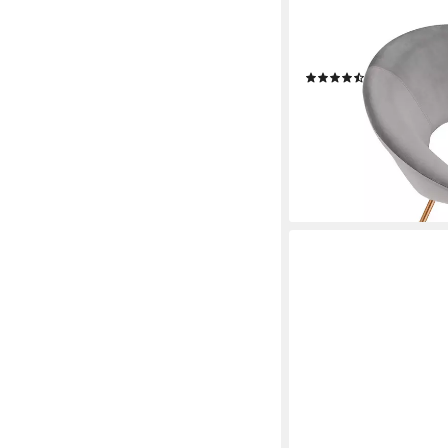
DUHOME
Loungesessel (439D),
Samt Polsterstuhl, Gol
(40)
89,99 €
UVP
159,99 €
-44%
lieferbar - in 2-3 Werktag