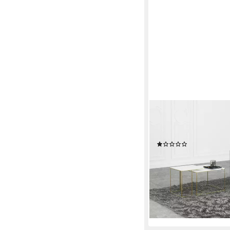
S-STYLE MÖBEL
Loungesessel Tampa m
Hochelastischer Poly
(1)
379,99 €
UVP
479,99 €
-21%
lieferbar in 3 Wochen
+7