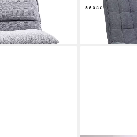
 Schneidersitz Stuhl drehbar für
Cordbezug, Grau
(1)
fice
84,99 €
129,99 €
-35%
en bei dir
lieferbar - in 4-5 Werktagen be