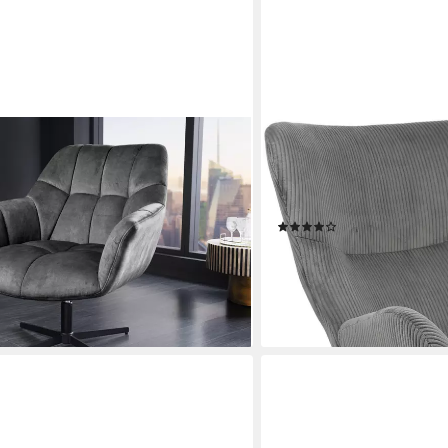
HELA
ON grau – Samt-Bezug, 360°
Loungesessel SAMOS (1-S
Einzelartikel, 1-St),
Sessel;drehbar;Trompeteng
zschale für mehr Komfort – ideal für
Breitcord;Armlehnen
(9)
199,99 €
UVP
434,99 €
-54%
en bei dir
lieferbar - in 5-6 Werktagen be