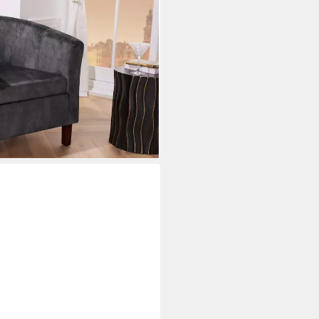
 dunkelgrau / braun
nzimmer · Samt · Schlafzimmer ·
i dir