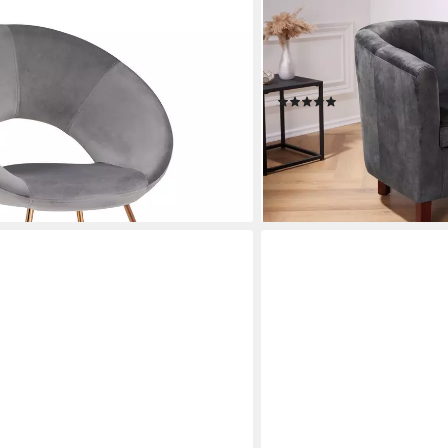
RIESS-AMBIENTE
 Esszimmerstuhl Wohnzimmerstuhl,
Loungesessel HEMINGWAY
d Metallbeine
(Einzelartikel, 1-St), Woh
Modern Design
(2)
129,95 €
UVP
269,00 €
en bei dir
-52%
lieferbar - in 6-7 Werktagen be