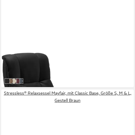
STRESSLESS®
Relaxsessel Mayfair
3.109,00 €
lieferbar in 8 Wochen
weitere Farben:
+24
black BATICK
latte BATICK
cream BATICK
bordeaux BATICK
atlantic blue BATICK
Stressless® Relaxsessel Mayfair, mit Classic Base, Größe S, M & L,
Gestell Braun