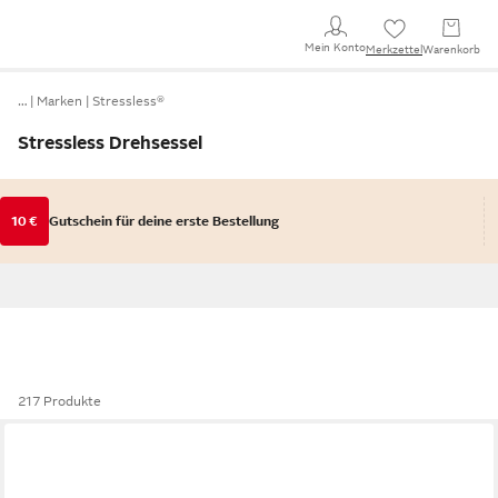
Mein Konto
Merkzettel
Warenkorb
…
Marken
Stressless®
Stressless Drehsessel
10 €
Gutschein für deine erste Bestellung
217 Produkte