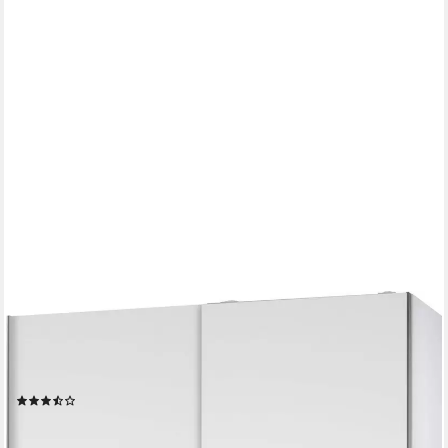
SCHLAFKONTOR
Schwebetürenschrank Heimo/Fast Schrank Kleiderschrank
Garderobe geringe Tiefe, ausziehbarer Kleiderstange,
Garderobenschrank, 6 Böden
(1745)
ab 179,99 €
UVP
449,00 €
-60%