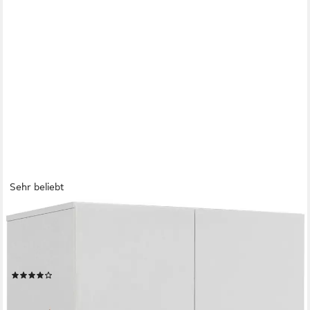
Sehr beliebt
SCHLAFKONTOR
Drehtürenschrank Base Kleiderschrank Joe Garderobe
Hochschrank Wäscheschrank, Bega Schrank Schlafzimmer
Bestseller
(1068)
89,99 €
UVP
199,00 €
-55%