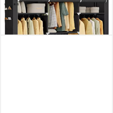
(66)
39,99 €
UVP
51,99 €
-23%
lieferbar - in 4-5 Werktagen bei dir