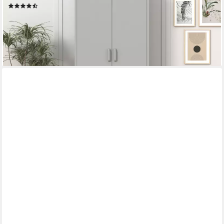
(20)
229,99 €
UVP
499,99 €
-54%
lieferbar - in 1-2 Werktagen bei dir