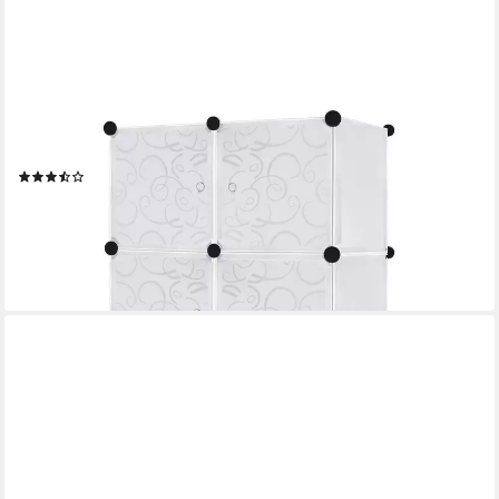
FIVMEN
Kleiderschrank DIY Regalsystem Platzsparendes
Steckregalsystem
(7)
22,99 €
UVP
48,18 €
-52%
lieferbar - in 5-6 Werktagen bei dir