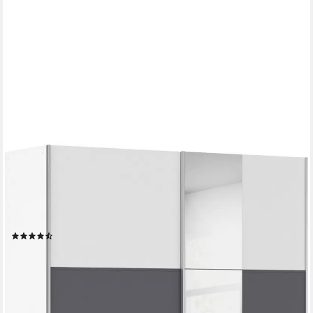
OTTO HOME
Kleiderschrank Mehrzweckschrank Aktenschrank Möbel
Mietswohnung TOPSELLER ASTANA (3 Ausstattungen
BASIC/CLASSIC/PREMIUM (inkl. SOFT-CLOSE-FUNKTION) mit
3 Spiegelelementen, Metallgriffleisten alufarbig MADE IN
(1466)
GERMANY
ab 369,99 €
UVP
699,00 €
-47%
lieferbar in 3 Wochen