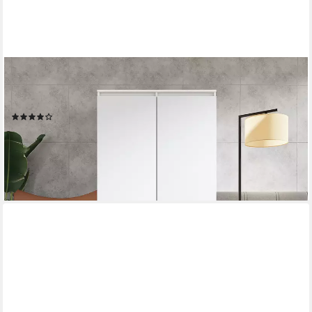
FURNICA
Kleiderschrank Garderobenschrank, 2 Türen und 2 Schubladen
H180 x B90 x T50cm
(54)
255,00 €
UVP
289,99 €
-12%
lieferbar - in 4-5 Werktagen bei dir
+4