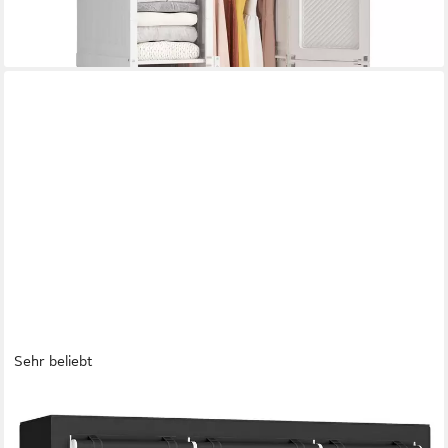
-64%
lieferbar - in 5-6 Werktagen bei dir
Sehr beliebt
SONGMICS
Kleiderschrank Stoffschrank, Schrank mit Kleiderstange,
Ablagen, Seitentaschen, groß 4 Hängefächer, 45 x 189 x 180 cm