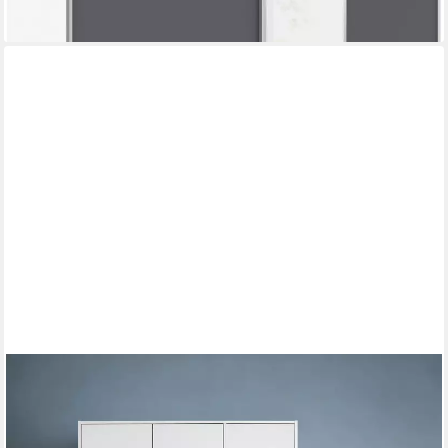
+4
OTTO HOME
Kleiderschrank Hamburg Schlafzimmer Schrank (stabile robuste
Bauweise mit optimaler Aufteilung) Schlafzimmerschrank
klassisches Design Garderobe Schrank Bestseller