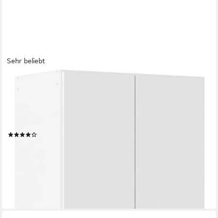
Sehr beliebt
OTTO HOME
Drehtürenschrank Kleiderschrank Schrank Garderobe AGORDO
Schlafzimmer (in zwei Griff-Farben, Breiten 91-405 cm, Dekor-
oder Hochglanzfront) durchdachte Innenausstattung, in 8
Breiten und 2 Höhen MADE IN GERMANY
(697)
ab 180,49 €
UVP
349,00 €
-48%
lieferbar in 3 Wochen
+3