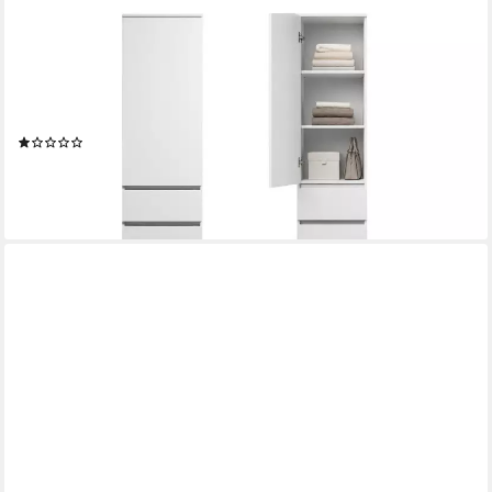
HOME COLLECTIVE
Kleiderschrank Garderobenschrank Mehrzweckschrank Schrank,
viel Stauraum & vielseitig (50x41x181 cm (BxTxH), Garderobe
Schlafzimmer Büro Flur) Hochschrank mit 2 Einlegeböden und 3
Schubladen, weiß
(1)
164,90 €
UVP
289,00 €
-43%
lieferbar - in 2-3 Werktagen bei dir