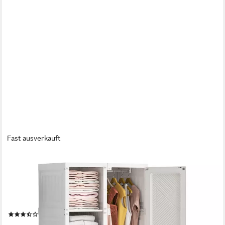
Fast ausverkauft
FUROKOY
Kleiderschrank Drehtürenschrank Faltbarer Kleiderschrank
Garderoben Hochschrank (Wäscheschrank Mehrzweckschrank
mit Kleiderstange,Versteckter Türgriff) 8 Fächer, 2 Türen und 1
Kleiderstange (136x69x50cm),Weiß
(17)
109,00 €
UVP
299,99 €