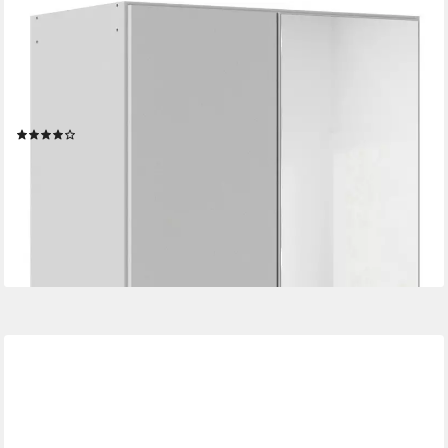
OTTO HOME
Drehtürenschrank Kleiderschrank Schrank Garderobe AGORDO
mit Dekor- oder Hochglanzfront (in zwei Griff-Farben, Breiten
91-405 cm) durchdachte Innenausstattung, in 8 Breiten und 2
Höhen MADE IN GERMANY
(116)
ab 233,25 €
UVP
399,00 €
-42%
lieferbar in 3 Wochen
+3