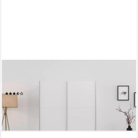
OTTO HOME
Schwebetürenschrank PAULLY Schlafzimmerschrank Garderobe
Preiskracher Kleiderschrank Breite 131 cm Bestseller MADE IN
GERMANY
(87)
169,99 €
UVP
599,00 €
-72%
lieferbar in 3 Wochen