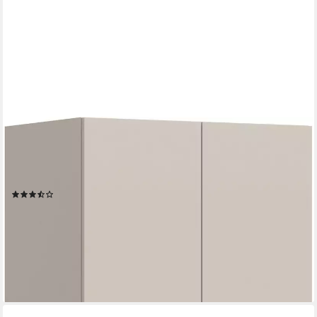
HOME AFFAIRE
Kleiderschrank Skarde Schlafzimmerschrank, Garderobe,
Schrank (Otto Bestseller Garderobe Schlafzimmerschrank)
Breite: 80 cm, kashmir, Kleiderstange
(228)
ab 119,99 €
UVP
459,00 €
-74%
lieferbar in 8 Wochen