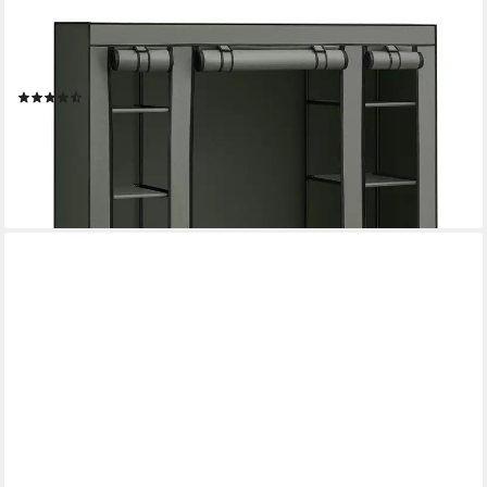
SONGMICS
Kleiderschrank Stoffschrank, mit Überzug aus Vliesstoff,
Kleiderstange 12 Ablagen
(537)
36,99 €
UVP
56,99 €
-35%
lieferbar - in 4-5 Werktagen bei dir