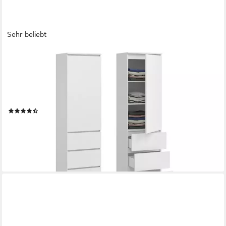
Sehr beliebt
HOME COLLECTIVE
Kleiderschrank Garderobenschrank Mehrzweckschrank Schrank
platzsparend & vielseitig (50x40x180,5 cm (BxTxH), ideal für
Schlafzimmer Flur & Arbeitszimmer) mit 1 Tür 3 Einlegeböden &
3 Schubladen in weiß
(43)
ab 159,90 €
UVP
269,00 €
-41%
lieferbar - in 4-5 Werktagen bei dir