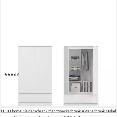
HOME COLLECTIVE
Kleiderschrank Schrank 90cm breit mit 2 Schubladen, 3
Einlegeböden und Kleiderstange (Haushaltsschrank Schrank
Organizer für Schlafzimmer Flur Keller Büro) robust & vielseitig
viel Stauraum 90x50x180 (BxTxH) weiß
(34)
259,90 €
UVP
399,00 €
-35%
lieferbar - in 4-5 Werktagen bei dir
OTTO home Kleiderschrank Mehrzweckschrank Aktenschrank Möbel