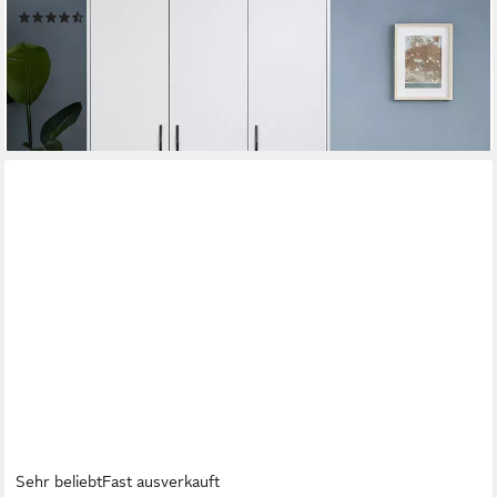
(7)
169,99 €
UVP
399,99 €
-58%
lieferbar - in 1-2 Werktagen bei dir
Sehr beliebt
Fast ausverkauft