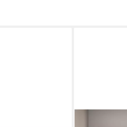
OTTO HOME
100 cm aus Kiefernholz
Kleiderschrank Trento Sc
hochglanz