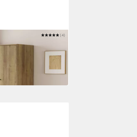
(4)
hlafzimmerschrank Garderobe