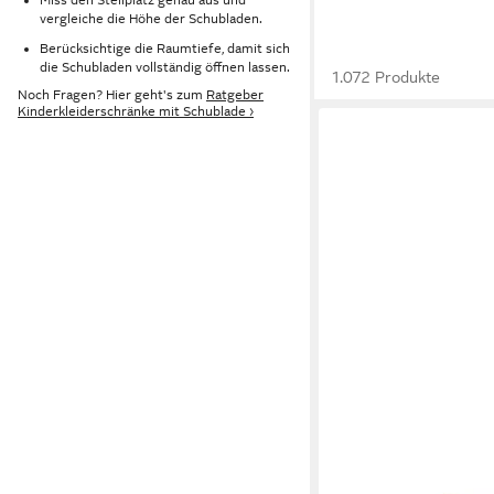
vergleiche die Höhe der Schubladen.
Berücksichtige die Raumtiefe, damit sich
die Schubladen vollständig öffnen lassen.
1.072 Produkte
Noch Fragen? Hier geht's zum
Ratgeber
Kinderkleiderschränke mit Schublade ›
EHRENKIND
Kleiderschrank Linia 
1.318,90 €
1.358,90 €