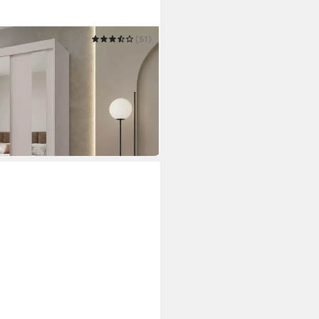
(51)
a