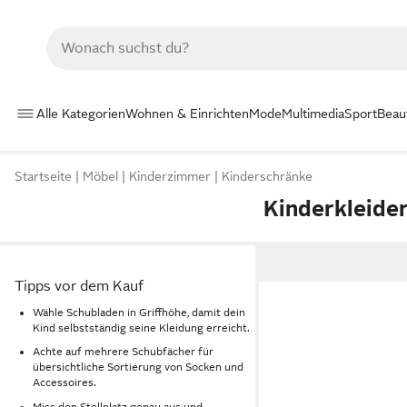
Alle Kategorien
Wohnen & Einrichten
Mode
Multimedia
Sport
Beau
Startseite
Möbel
Kinderzimmer
Kinderschränke
Kinderkleide
Tipps vor dem Kauf
Wähle Schubladen in Griffhöhe, damit dein
Kind selbstständig seine Kleidung erreicht.
Achte auf mehrere Schubfächer für
übersichtliche Sortierung von Socken und
Accessoires.
Miss den Stellplatz genau aus und