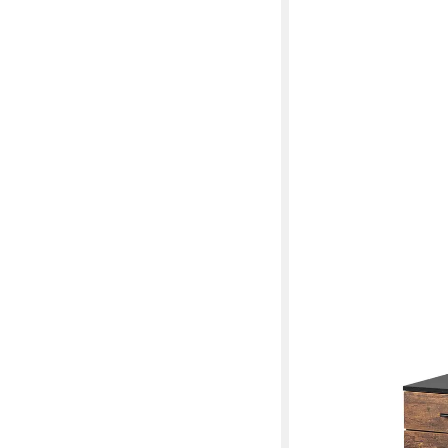
RELAXDAYS
Rollcontainer mit Häng
54,99 €
UVP
89,99 €
-39%
lieferbar - in 2-3 Werktag