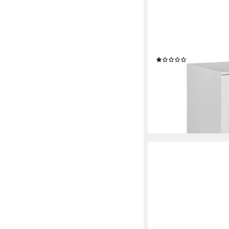
RELAXDAYS
Rollcontainer mit Hän
(1)
69,99 €
UVP
99,99 €
-30%
lieferbar - in 2-3 Werktag