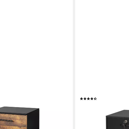
RELAXDAYS
eregist, Industrial-Schwarz
Rollcontainer Abschließbar
(2)
49,99 €
UVP
89,99 €
-44%
en bei dir
lieferbar - in 2-3 Werktagen be