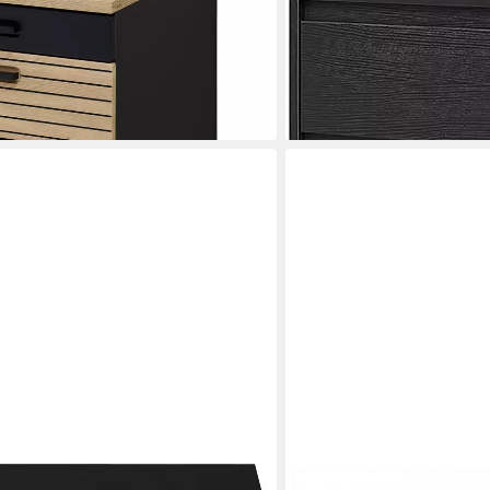
bladen Organizer
40x57x40 cm
52,99 €
UVP
81,00 €
-35%
lieferbar - in 4-5 Werktagen be
RELAXDAYS