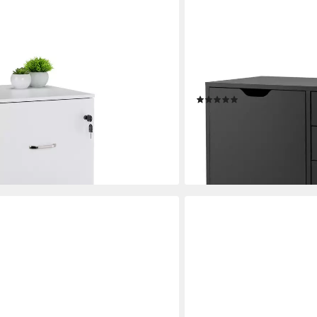
COSTWAY
geregist, weiß
Rollcontainer, Aktenschran
79x39x65cm
(2)
124,99 €
UVP
149,99 €
en bei dir
-17%
lieferbar - in 3-4 Werktagen be