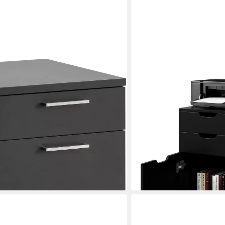
COSTWAY
500, Rollcontainer, Made in Germany,
Rollcontainer, mit 4 Schub
arbeitung - Dieses Produkt ist in
Rollen
115,99 €
UVP
149,99 €
-23%
 €
lieferbar - in 4-5 Werktagen be
en bei dir