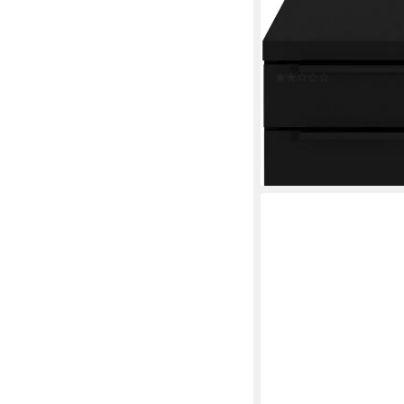
Rollcontainer Mailand,
Schubladendämpfung, 
Germany
(5)
160,93 €
UVP
479,00 €
-66%
lieferbar - in 4-5 Werktag