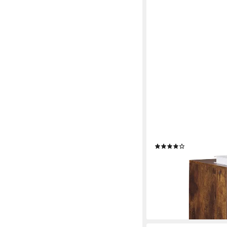
RELAXDAYS
Rollcontainer mit Schu
(5)
79,99 €
UVP
149,99 €
-47%
lieferbar - in 2-3 Werktag