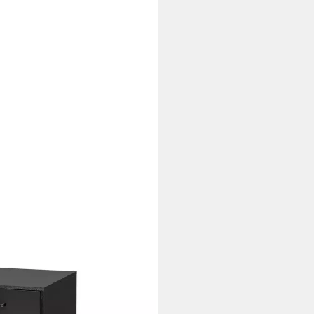
er Rollcontainer, schwarz
i dir