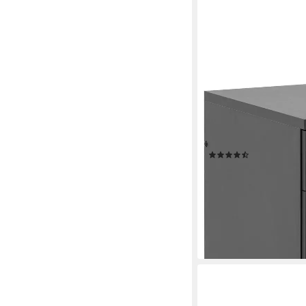
SCHILDMEYER
Rollcontainer Serie 1
B: 41,2 cm, Solide Ver
Deutschland gefertigt
(10)
ab 113,19 €
UVP
239,99
-53%
lieferbar - in 5-6 Werktag