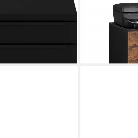
 mit 4 Schubladen, optional mit
Rollcontainer mit 5 Schub
53,99 €
Utensilienfach, 42x63 cm, Made in
UVP
99,99 €
-46%
lieferbar - in 2-3 Werktagen be
en bei dir