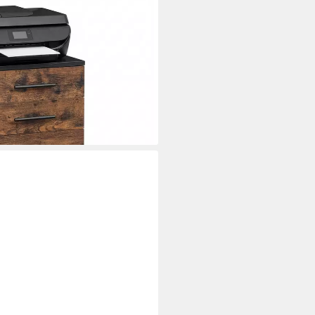
lade, Vintagebraun
i dir