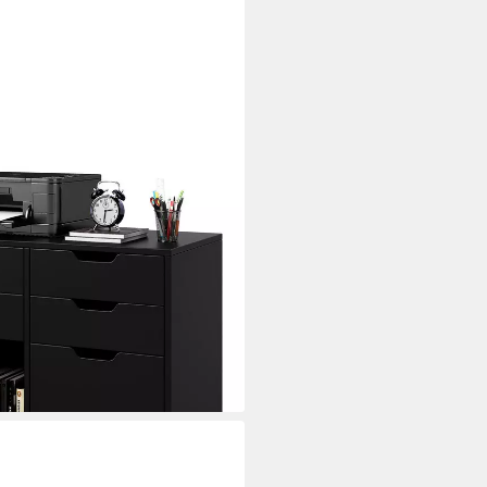
laden, 2 Türen, Büroschrank mit
i dir