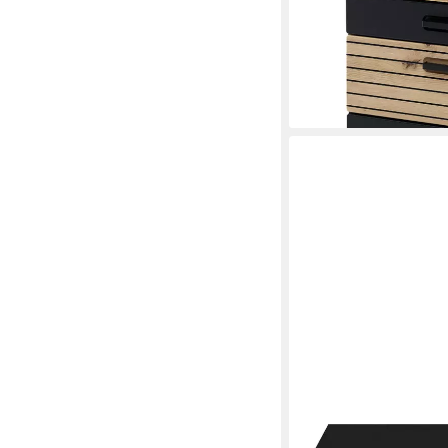
45 cm Softclose Schu
327,65 €
UVP
380,99 €
-14%
lieferbar in 8 Wochen
GERMANIA