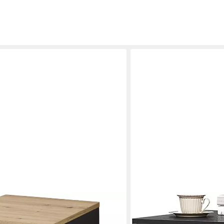
WOLTU
LE-36, Schwarz matt Eiche Dekor
Rollcontainer, mit 2 Schub