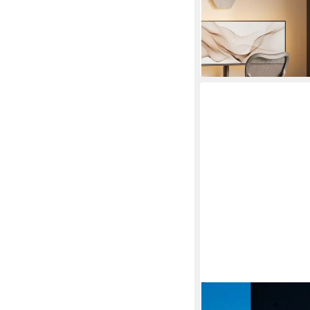
-41%
lieferbar - in 5-6 Werktag