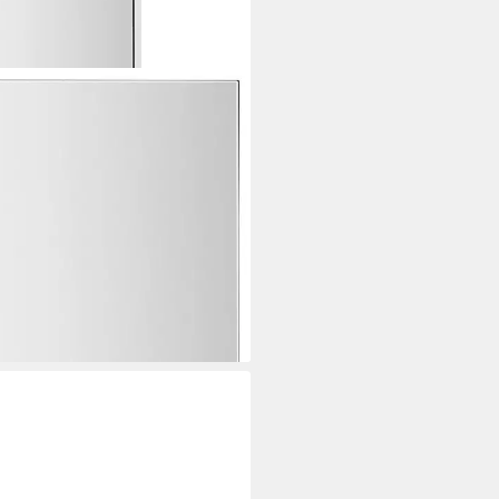
/CiTY, Schrank mit
iderschrank mit Kleiderstange,
g geöffnet, 50 cm breit
ei dir