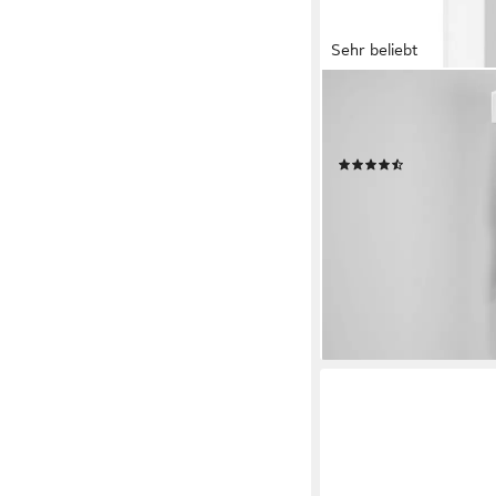
Sehr beliebt
OTTO HOME
Garderobenschrank P
190cm, mit Kleidersta
(98)
119,99 €
UVP
219,00 €
-45%
lieferbar - in 6-8 Werktag
+2