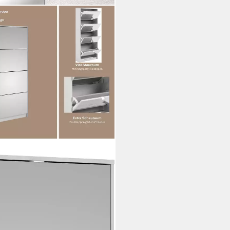
sch, minimalistisch,
en 4 Fächer,
nbeschichtet, Höhe 162 cm