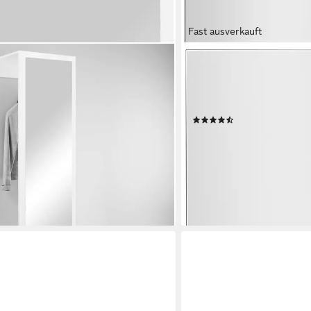
Fast ausverkauft
HOME AFFAIRE
aris moderne Garderobenschrank
Garderobenschrank GiRON
nge und Frontspiegel
Spiegelfront, moderner Kle
modernes Design, beidseiti
(13)
129,99 €
UVP
219,99 €
-41%
en bei dir
lieferbar - in 9-11 Werktagen b