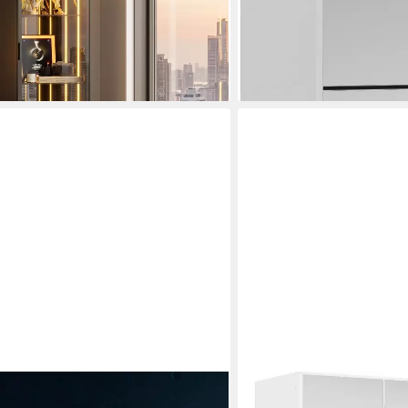
-56%
lieferbar in 3 Wochen
en bei dir