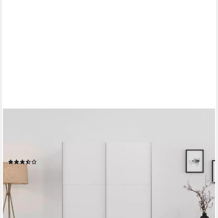
OTTO HOME
Schwebetürenschrank PAULLY Schlafzimmerschrank Garderobe
Preiskracher Kleiderschrank Breite 131 cm Bestseller MADE IN
GERMANY
(87)
169,99 €
UVP
599,00 €
-72%
lieferbar in 3 Wochen