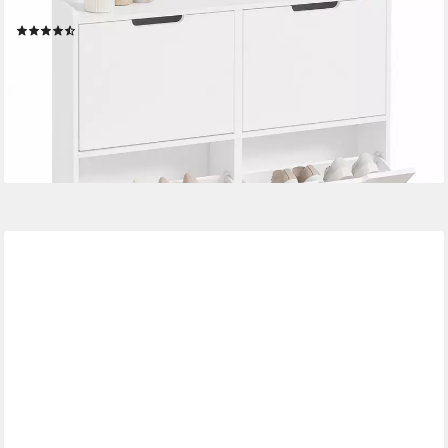
Kleine Wohnungen, Enge Flure
(180)
109,95 €
UVP
199,95 €
-45%
lieferbar - in 2-3 Werktagen bei dir
+1