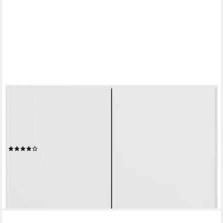
RAUCH
Drehtürenschrank Kleiderschrank Garderobe GAMMA Breiten
91/136/181/226/271/315/360 cm (in 3 Ausstattungen
BASIC/CLASSIC/PREMIUM (inkl. SOFT-CLOSE-Funktion) mit
Schubladen, verschiedene Griff-Varianten TOPSELLER MADE IN
(18)
GERMANY
ab 178,91 €
UVP
699,00 €
-74%
lieferbar in 3 Wochen
+19