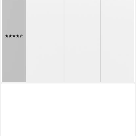
HOME AFFAIRE
Kleiderschrank BILLINGS, Schlafzimmerschrank, Schrank,
Garderobenschrank (OTTO BESTSELLER, Garderobe &
Schlafzimmer) Breite 130cm, weiß, 3-türig, inkl. 1 Kleiderstangen
und 4 Ablageböden
(55)
149,99 €
UVP
649,00 €
-77%
lieferbar - am nächsten Werktag bei dir