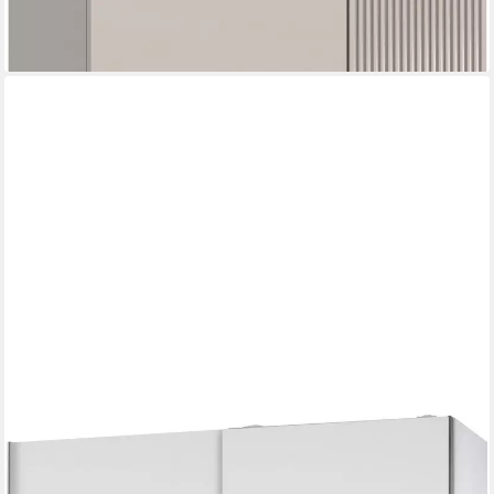
lieferbar - in 6-8 Werktagen bei dir
SCHLAFKONTOR
Schwebetürenschrank Heimo/Fast Schrank Kleiderschrank
Garderobe geringe Tiefe, ausziehbarer Kleiderstange,