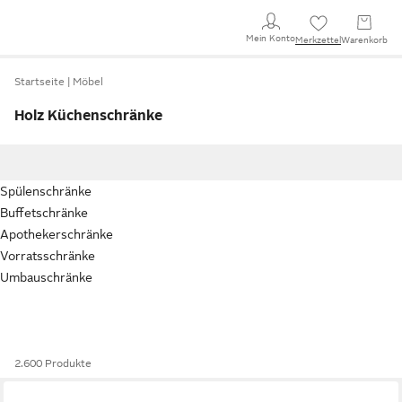
Mein Konto
Merkzettel
Warenkorb
Startseite
Möbel
Holz Küchenschränke
Spülenschränke
Buffetschränke
Apothekerschränke
Vorratsschränke
Umbauschränke
2.600 Produkte